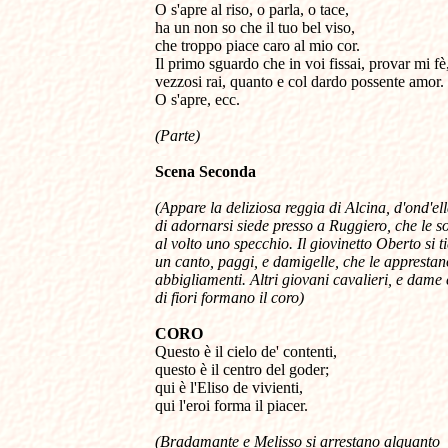
O s'apre al riso, o parla, o tace, 

ha un non so che il tuo bel viso, 

che troppo piace caro al mio cor. 

Il primo sguardo che in voi fissai, provar mi fè,
vezzosi rai, quanto e col dardo possente amor. 

(Parte)
Scena Seconda
(Appare la deliziosa reggia di Alcina, d'ond'ella
di adornarsi siede presso a Ruggiero, che le sos
al volto uno specchio. Il giovinetto Oberto si ti
un canto, paggi, e damigelle, che le apprestano
abbigliamenti. Altri giovani cavalieri, e dame c
di fiori formano il coro)
CORO

Questo è il cielo de' contenti, 

questo è il centro del goder; 

qui è l'Eliso de vivienti, 

qui l'eroi forma il piacer. 
(Bradamante e Melisso si arrestano alquanto
