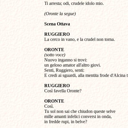

Ti arresta; odi, crudele idolo mio. 
(Oronte la segue)
Scena Ottava
RUGGIERO 

La cerco in vano, e la crudel non torna. 

ORONTE 
(sotto voce) 

Nuovo inganno si trovi: 

un geloso amator all'altro giovi. 

Senti, Ruggiero, senti: 

E credi ai sguardi, alla mentita frode d'Alcina t
RUGGIERO 

Così favella Oronte? 

ORONTE 

Così. 

Tu sol non sai che chiudon queste selve 

mille amanti infelici conversi in onda, 

in fredde rupi, in belve?
