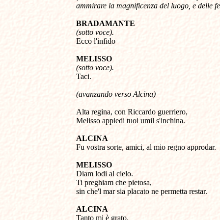
ammirare la magnificenza del luogo, e delle fe
BRADAMANTE 
(sotto voce).
Ecco l'infido 

MELISSO 
(sotto voce).

Taci. 
(avanzando verso Alcina)

Alta regina, con Riccardo guerriero, 

Melisso appiedi tuoi umil s'inchina. 

ALCINA 

Fu vostra sorte, amici, al mio regno approdar.

MELISSO 

Diam lodi al cielo. 

Ti preghiam che pietosa, 

sin che'l mar sia placato ne permetta restar. 

ALCINA 

Tanto mi è grato. 
