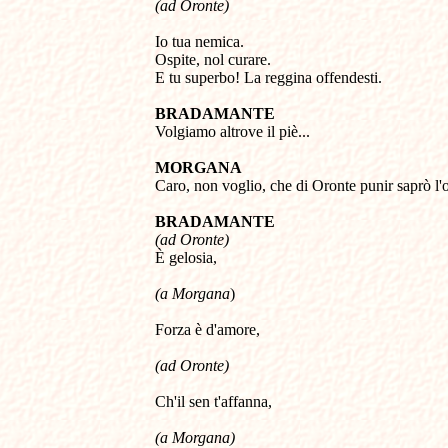
(ad Oronte) 
Io tua nemica. 

Ospite, nol curare. 

E tu superbo! La reggina offendesti. 

BRADAMANTE

Volgiamo altrove il piè...

MORGANA 

Caro, non voglio, che di Oronte punir saprò l'o
BRADAMANTE 
(ad Oronte) 

È gelosia,
(a Morgana
) 

Forza è d'amore, 
(ad Oronte) 
Ch'il sen t'affanna, 
(a Morgana) 