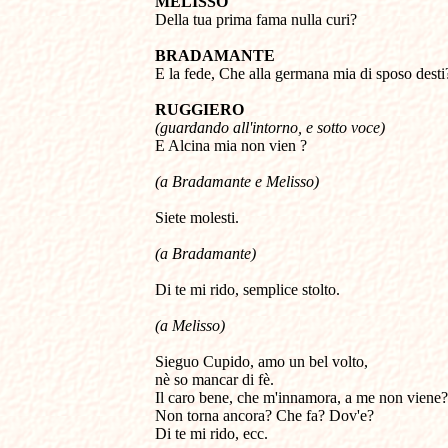
MELISSO 

Della tua prima fama nulla curi? 

BRADAMANTE 

E la fede, Che alla germana mia di sposo desti?
RUGGIERO 
(guardando all'intorno, e sotto voce) 

E Alcina mia non vien ? 
(a Bradamante e Melisso) 
Siete molesti.
(a Bradamante) 
Di te mi rido, semplice stolto. 
(a Melisso) 
Sieguo Cupido, amo un bel volto, 

nè so mancar di fè.

Il caro bene, che m'innamora, a me non viene? 
Non torna ancora? Che fa? Dov'e? 

Di te mi rido, ecc.