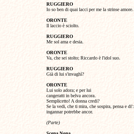
RUGGIERO 

Io so ben di quai lacci per me la strinse amore. 
ORONTE 

Il laccio è sciolto. 

RUGGIERO 

Me sol ama e desia. 

ORONTE 

Va, che sei stolto; Riccardo è l'idol suo. 

RUGGIERO 

Già di lui s'invaghì? 

ORONTE 

Lui solo adora; e per lui 

cangeratti in belva ancora. 

Semplicetto! A donna credi? 

Se la vedi, che ti mira, che sospira, pensa e di': 
ingannar potrebbe ancor.

(Parte)
Scena Nona