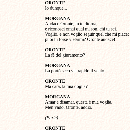
ORONTE 

Io dunque... 
MORGANA 

Audace Oronte, in te ritorna, 

e riconosci omai qual mi son, chi tu sei. 

Voglio, e non voglio seguir quel che mi piace; 

puoi tu forse vietarmi? Oronte audace!

ORONTE 

La fè del giuramento? 

MORGANA 

La portò seco via rapido il vento. 

ORONTE 

Ma cara, la mia doglia? 

MORGANA 

Amar e disamar, questa è mia voglia. 
Men vado, Oronte, addio. 
(Parte)

ORONTE 