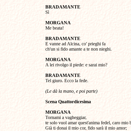
BRADAMANTE 

Sì 

MORGANA 

Me beata! 

BRADAMANTE 

E vanne ad Alcina, co' prieghi fa 

ch'un si fido amante a te non nieghi. 

MORGANA 

A lei rivolgo il piede: e sarai mio? 

BRADAMANTE 

Tel giuro. Ecco la fede. 

(Le dà la mano, e poi parte)
Scena Quattordicesima
MORGANA 

Tornami a vagheggiar, 

te solo vuol amar quest'anima fedel, caro mio b
Già ti donai il mio cor, fido sarà il mio amor; 
