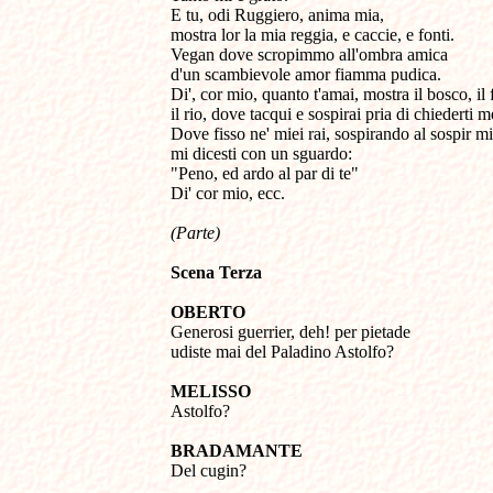
E tu, odi Ruggiero, anima mia, 

mostra lor la mia reggia, e caccie, e fonti. 

Vegan dove scropimmo all'ombra amica 

d'un scambievole amor fiamma pudica.

Di', cor mio, quanto t'amai, mostra il bosco, il f
il rio, dove tacqui e sospirai pria di chiederti me
Dove fisso ne' miei rai, sospirando al sospir mio
mi dicesti con un sguardo: 

"Peno, ed ardo al par di te"

Di' cor mio, ecc.

(Parte)
Scena Terza
OBERTO 

Generosi guerrier, deh! per pietade 

udiste mai del Paladino Astolfo? 

MELISSO 

Astolfo? 

BRADAMANTE 

Del cugin? 
