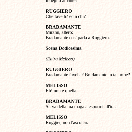

Indegno amante! 

RUGGIERO 

Che favelli? ed a chi? 

BRADAMANTE 

Mirami, altero: 

Bradamante così parla a Ruggiero. 

Scena Dodicesima
(Entra Melisso)
RUGGIERO 

Bradamante favella? Bradamante in tal arme? 

MELISSO 

Eh! non è quella. 

BRADAMANTE 

Sì: va della tua maga a espormi all'ira. 

MELISSO 

Ruggier, non l'ascoltar. 
