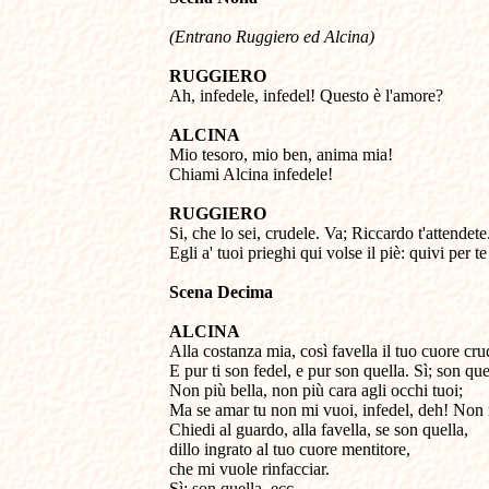
(Entrano Ruggiero ed Alcina)
RUGGIERO 

Ah, infedele, infedel! Questo è l'amore?
ALCINA 

Mio tesoro, mio ben, anima mia! 

Chiami Alcina infedele! 
RUGGIERO

Si, che lo sei, crudele. Va; Riccardo t'attendete.
Egli a' tuoi prieghi qui volse il piè: quivi per t
Scena Decima
ALCINA 

Alla costanza mia, così favella il tuo cuore crud
E pur ti son fedel, e pur son quella. Sì; son quel
Non più bella, non più cara agli occhi tuoi; 

Ma se amar tu non mi vuoi, infedel, deh! Non m
Chiedi al guardo, alla favella, se son quella, 

dillo ingrato al tuo cuore mentitore, 

che mi vuole rinfacciar. 

Sì: son quella, ecc.
