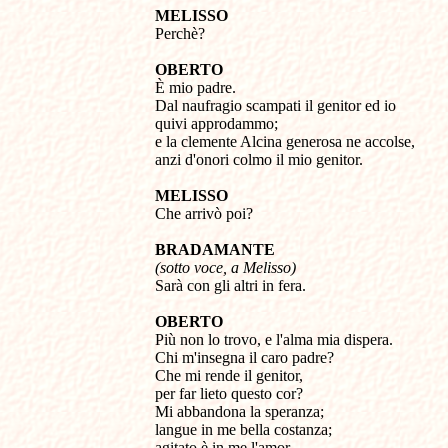
MELISSO 

Perchè? 

OBERTO 

È mio padre. 

Dal naufragio scampati il genitor ed io 

quivi approdammo; 

e la clemente Alcina generosa ne accolse, 

anzi d'onori colmo il mio genitor. 

MELISSO 

Che arrivò poi? 

BRADAMANTE
(sotto voce, a Melisso) 

Sarà con gli altri in fera. 

OBERTO 

Più non lo trovo, e l'alma mia dispera. 

Chi m'insegna il caro padre? 

Che mi rende il genitor, 

per far lieto questo cor?

Mi abbandona la speranza; 

langue in me bella costanza; 

agitato è in me l'amor. 
