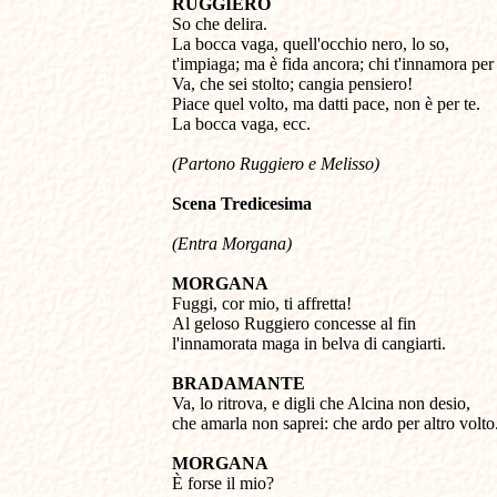
RUGGIERO 

So che delira. 

La bocca vaga, quell'occhio nero, lo so, 

t'impiaga; ma è fida ancora; chi t'innamora per 
Va, che sei stolto; cangia pensiero! 

Piace quel volto, ma datti pace, non è per te. 

La bocca vaga, ecc. 

(Partono Ruggiero e Melisso)
Scena Tredicesima
(Entra Morgana)
MORGANA 

Fuggi, cor mio, ti affretta! 

Al geloso Ruggiero concesse al fin 

l'innamorata maga in belva di cangiarti. 

BRADAMANTE 

Va, lo ritrova, e digli che Alcina non desio, 

che amarla non saprei: che ardo per altro volto.
MORGANA 

È forse il mio? 
