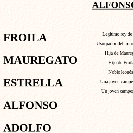
ALFONS
FROILA
Legítimo rey de 
Usurpador del trono 
Hija de Maurega
MAUREGATO
Hijo de Froil
Noble leonés
ESTRELLA
Una joven campes
Un joven campes
ALFONSO
ADOLFO