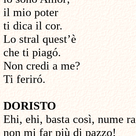
il mio poter
ti dica il cor.
Lo stral quest’è
che ti piagó.
Non credi a me?
Ti feriró.
DORISTO
Ehi, ehi, basta così, nume r
non mi far più di pazzo!