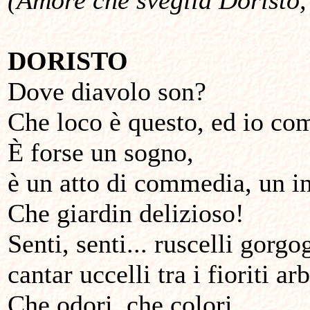
(Amore che sveglia Doristo,
DORISTO
Dove diavolo son?
Che loco è questo, ed io co
È forse un sogno,
è un atto di commedia, un i
Che giardin delizioso!
Senti, senti... ruscelli gorgog
cantar uccelli tra i fioriti ar
Che odori, che colori,