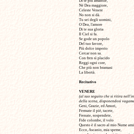
Di te più amabile,
Né Dea maggiore,
Celeste Venere
No non si dà.
Tu sei degli uomini,
O Dea, l'amore
Di te sua gloria
Il Ciel si fa.
Se gode un popolo
Del tuo favore,
Più dolce imperio
Cercar non sa.
Con fren sì placido
Reggi ogni core,
Che più non bramasi
La libertà.
Recitativo
VENERE
(al suo seguito che si ritira nell'i
della scena, disponendosi vagame
Geni, Grazie, ed Amori,
Fermate il piè, tacete,
Frenate, sospendete,
Fide colombe, il volo
Questo è il sacro al mio Nume ami
Ecco, Ascanio, mia speme,