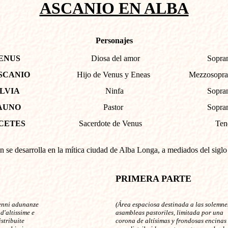
ASCANIO EN ALBA
Personajes
ENUS
Diosa del amor
Sopran
SCANIO
Hijo de Venus y Eneas
Mezzosopra
ILVIA
Ninfa
Sopran
AUNO
Pastor
Sopra
CETES
Sacerdote de Venus
Teno
n se desarrolla en la mítica ciudad de Alba Longa, a mediados del siglo
PRIMERA PARTE
lenni adunanze
(Área espaciosa destinada a las solemne
d'altissime e
asambleas pastoriles, limitada por una
stribuite
corona de altísimas y frondosas encinas