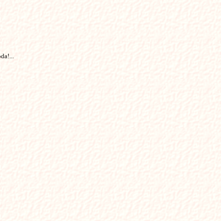
da!...