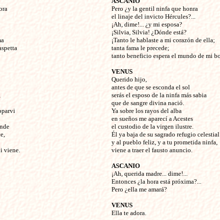
ASCANIO
ora
Pero ¿y la gentil ninfa que honra
el linaje del invicto Hércules?...
¡Ah, dime!... ¿y mi esposa?
¡Silvia, Silvia! ¿Dónde está?
ma
¡Tanto le hablaste a mi corazón de ella;
aspetta
tanta fama le precede;
tanto beneficio espera el mundo de mi bo
VENUS
Querido hijo,
antes de que se esconda el sol
,
serás el esposo de la ninfa más sabia
que de sangre divina nació.
pparvi
Ya sobre los rayos del alba
en sueños me aparecí a Acestes
ende
el custodio de la virgen ilustre.
e,
Él ya baja de su sagrado refugio celestial
y al pueblo feliz, y a tu prometida ninfa,
i viene.
viene a traer el fausto anuncio.
ASCANIO
¡Ah, querida madre... dime!...
Entonces ¿la hora está próxima?...
Pero ¿ella me amará?
VENUS
Ella te adora.