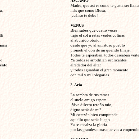
ASCANIO
Madre, que así es como te gusta ser llam
a,
más que como Diosa,
¡cuánto te debo!
VENUS
Bien sabes que cuatro veces
li
trajo el sol a estas verdes colinas
al aburrido otoño,
omisi
desde que yo al amistoso pueblo
prometí el don de mí querido linaje.
Todos te esperaban, todos deseaban verte
no
Ya todos se arrodillan suplicantes
mento
alrededor del altar
y todos aguardan el gran momento
con mil y mil plegarias.
3. Aria
La sombra de tus ramas
el suelo amigo espera.
¡Vive dilecto retoño mío,
digno serás de mí!
Mi corazón bien comprende
aquello que serás luego.
Ya te ensalza la gloria
por las grandes obras que vas a emprende