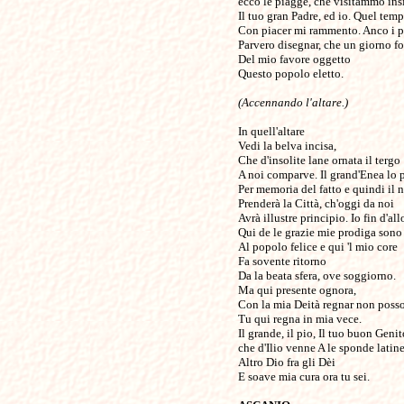
ecco le piagge, che visitammo ins
Il tuo gran Padre, ed io. Quel tem
Con piacer mi rammento. Anco i p
Parvero disegnar, che un giorno fo
Del mio favore oggetto
Questo popolo eletto.
(Accennando l'altare.)
In quell'altare
Vedi la belva incisa,
Che d'insolite lane ornata il tergo
A noi comparve. Il grand'Enea lo 
Per memoria del fatto e quindi il
Prenderà la Città, ch'oggi da noi
Avrà illustre principio. Io fin d'all
Qui de le grazie mie prodiga sono
Al popolo felice e qui 'l mio core
Fa sovente ritorno
Da la beata sfera, ove soggiorno.
Ma qui presente ognora,
Con la mia Deità regnar non poss
Tu qui regna in mia vece.
Il grande, il pio, Il tuo buon Genit
che d'Ilio venne A le sponde latine
Altro Dio fra gli Dèi
E soave mia cura ora tu sei.