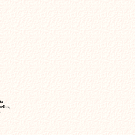
ia.
bellos,
.