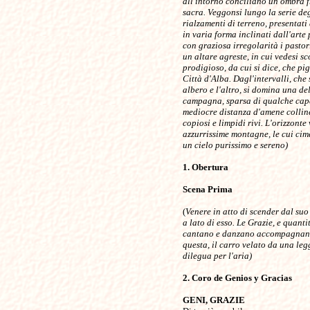
all'intorno conciliano un'ombra f
sacra. Veggonsi lungo la serie deg
rialzamenti di terreno, presentati
in varia forma inclinati dall'arte 
con graziosa irregolarità i pastor
un altare agreste, in cui vedesi sc
prodigioso, da cui si dice, che pig
Città d'Alba. Dagl'intervalli, che
albero e l'altro, si domina una del
campagna, sparsa di qualche capa
mediocre distanza d'amene collin
copiosi e limpidi rivi. L'orizzonte
azzurrissime montagne, le cui cim
un cielo purissimo e sereno)
1. Obertura
Scena Prima
(
Venere in atto di scender dal suo
a lato di esso. Le Grazie, e quanti
cantano e danzano accompagnand
questa, il carro velato da una leg
dilegua per l'aria)
2. Coro de Genios y Gracias
GENI, GRAZIE