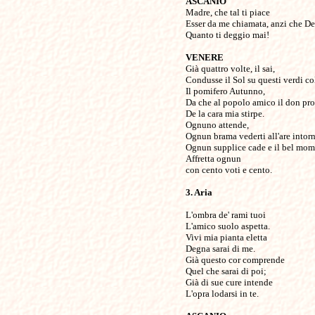
ASCANIO
Madre, che tal ti piace
Esser da me chiamata, anzi che De
Quanto ti deggio mai!
VENERE
Già quattro volte, il sai,
Condusse il Sol su questi verdi col
Il pomifero Autunno,
Da che al popolo amico il don pr
De la cara mia stirpe.
Ognuno attende,
Ognun brama vederti all'are intor
Ognun supplice cade e il bel mo
Affretta ognun
con cento voti e cento.
3. Aria
L'ombra de' rami tuoi
L'amico suolo aspetta.
Vivi mia pianta eletta
Degna sarai di me.
Già questo cor comprende
Quel che sarai di poi;
Già di sue cure intende
L'opra lodarsi in te.