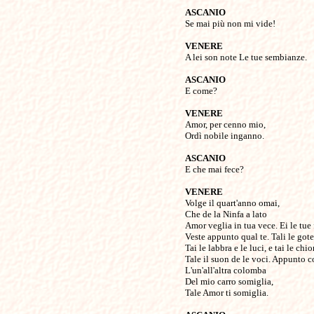
ASCANIO
Se mai più non mi vide!
VENERE
A lei son note Le tue sembianze.
ASCANIO
E come?
VENERE
Amor, per cenno mio,
Ordì nobile inganno.
ASCANIO
E che mai fece?
VENERE
Volge il quart'anno omai,
Che de la Ninfa a lato
Amor veglia in tua vece. Ei le tue
Veste appunto qual te. Tali le gote
Tai le labbra e le luci, e tai le chi
Tale il suon de le voci. Appunto 
L'un'all'altra colomba
Del mio carro somiglia,
Tale Amor ti somiglia.