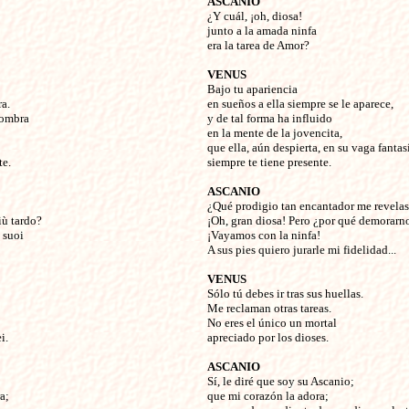
ASCANIO
¿Y cuál, ¡oh, diosa!
junto a la amada ninfa
era la tarea de Amor?
VENUS
Bajo tu apariencia
a.
en sueños a ella siempre se le aparece,
gombra
y de tal forma ha influido
en la mente de la jovencita,
que ella, aún despierta, en su vaga fantas
te.
siempre te tiene presente.
ASCANIO
¿Qué prodigio tan encantador me revelas
iù tardo?
¡Oh, gran diosa! Pero ¿por qué demorarn
 suoi
¡Vayamos con la ninfa!
A sus pies quiero jurarle mi fidelidad...
VENUS
Sólo tú debes ir tras sus huellas.
Me reclaman otras tareas.
No eres el único un mortal
i.
apreciado por los dioses.
ASCANIO
Sí, le diré que soy su Ascanio;
a;
que mi corazón la adora;