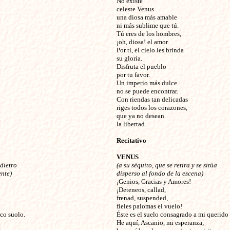
No existe
celeste Venus
una diosa más amable
ni más sublime que tú.
Tú eres de los hombres,
¡oh, diosa! el amor.
Por ti, el cielo les brinda
su gloria.
Disfruta el pueblo
por tu favor.
Un imperio más dulce
no se puede encontrar.
Con riendas tan delicadas
riges todos los corazones,
que ya no desean
la libertad.
Recitativo
VENUS
ndietro
(a su séquito, que se retira y se sitúa
nte)
disperso al fondo de la escena)
¡Genios, Gracias y Amores!
¡Deteneos, callad,
frenad, suspended,
fieles palomas el vuelo!
co suolo.
Éste es el suelo consagrado a mi querido 
He aquí, Ascanio, mi esperanza;