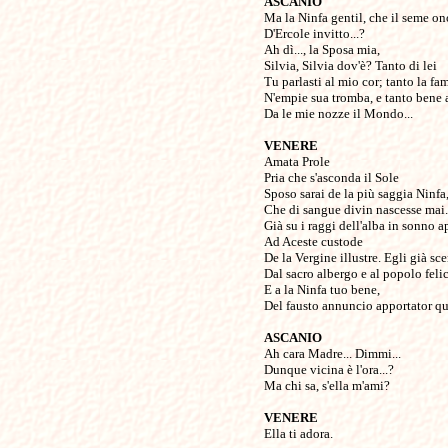
ASCANIO
Ma la Ninfa gentil, che il seme on
D'Ercole invitto...?
Ah dì..., la Sposa mia,
Silvia, Silvia dov'è? Tanto di lei
Tu parlasti al mio cor; tanto la fa
N'empie sua tromba, e tanto bene 
Da le mie nozze il Mondo...
VENERE
Amata Prole
Pria che s'asconda il Sole
Sposo sarai de la più saggia Ninfa
Che di sangue divin nascesse mai.
Già su i raggi dell'alba in sonno a
Ad Aceste custode
De la Vergine illustre. Egli già sc
Dal sacro albergo e al popolo felic
E a la Ninfa tuo bene,
Del fausto annuncio apportator qu
ASCANIO
Ah cara Madre... Dimmi...
Dunque vicina è l'ora...?
Ma chi sa, s'ella m'ami?
VENERE
Ella ti adora.