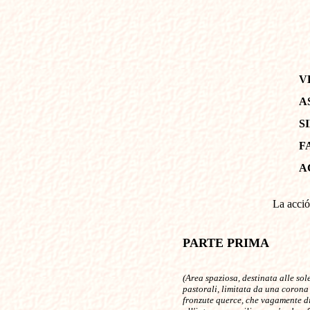
V
A
S
F
A
La acció
PARTE PRIMA
(
Area spaziosa, destinata alle so
pastorali, limitata da una corona 
fronzute querce, che vagamente di