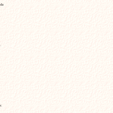
ada
.
r.