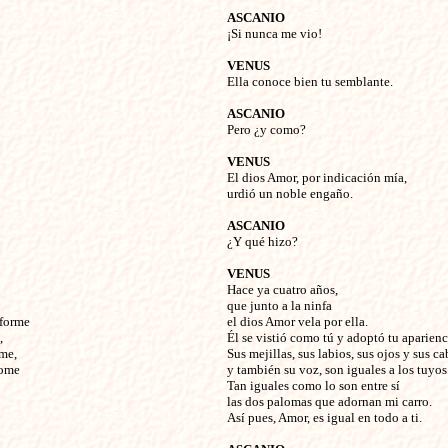
ASCANIO
¡Si nunca me vio!
VENUS
Ella conoce bien tu semblante.
ASCANIO
Pero ¿y como?
VENUS
El dios Amor, por indicación mía,
urdió un noble engaño.
ASCANIO
¿Y qué hizo?
VENUS
Hace ya cuatro años,
que junto a la ninfa
 forme
el dios Amor vela por ella.
,
Él se vistió como tú y adoptó tu aparienc
ome,
Sus mejillas, sus labios, sus ojos y sus ca
come
y también su voz, son iguales a los tuyos
Tan iguales como lo son entre sí
las dos palomas que adornan mi carro.
Así pues, Amor, es igual en todo a ti.