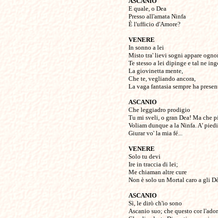
ASCANIO
E quale, o Dea
Presso all'amata Ninfa
È l'ufficio d'Amore?
VENERE
In sonno a lei
Misto tra' lievi sogni appare ognor
Te stesso a lei dipinge e tal ne in
La giovinetta mente,
Che te, vegliando ancora,
La vaga fantasia sempre ha presen
ASCANIO
Che leggiadro prodigio
Tu mi sveli, o gran Dea! Ma che p
Voliam dunque a la Ninfa. A' piedi
Giurar vo' la mia fé...
VENERE
Solo tu devi
Ire in traccia di lei;
Me chiaman altre cure
Non è solo un Mortal caro a gli Dè
ASCANIO
Sì, le dirò ch'io sono
Ascanio suo; che questo cor l'ador