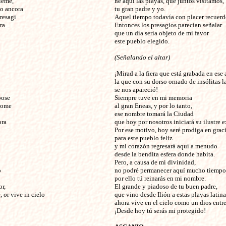
ieme,
he aquí las playas, que juntos visitamos,
po ancora
tu gran padre y yo.
resagi
Aquel tiempo todavía con placer recuerd
ra
Entonces los presagios parecían señalar
que un día sería objeto de mi favor
este pueblo elegido.
(Señalando el altar)
¡Mirad a la fiera
que está grabada en ese a
la que con su dorso ornado de insólitas l
se nos apareció!
pose
Siempre tuve en mi memoria
 nome
al gran Eneas, y por lo tanto,
ese nombre tomará la Ciudad
ora
que hoy por nosotros iniciará su ilustre e
Por ese motivo, hoy seré prodiga en grac
para este pueblo feliz
y mi corazón regresará aquí a menudo
desde la bendita esfera donde habita.
Pero, a causa de mi divinidad,
o
no podré permanecer aquí mucho tiempo
por ello tú reinarás en mi nombre.
or,
El grande y piadoso de tu buen padre,
, or vive in cielo
que vino desde Ilión a estas playas latina
ahora vive en el cielo como un dios entre
¡Desde hoy tú serás mi protegido!