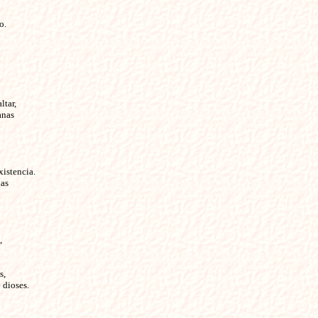
o.
ltar,
anas
xistencia.
ias
,
s,
 dioses.