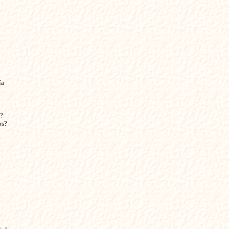
ía
?
os?