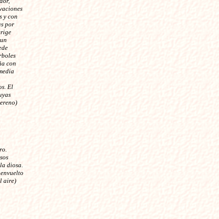
dor,
evaciones
s y con
as por
erige
 un
ede
rboles
ña con
media
s. El
uyas
sereno)
ro.
sos
a diosa.
 envuelto
l aire)