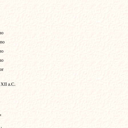
o
no
o
no
r
 XII a.C.
s