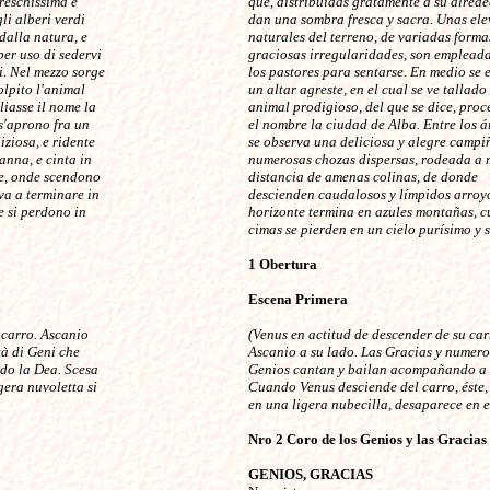
reschissima e
que, distribuidas gratamente a su alrede
li alberi verdi
dan una sombra fresca y sacra. Unas el
 dalla natura, e
naturales del terreno, de variadas forma
per uso di sedervi
graciosas irregularidades, son emplead
i. Nel mezzo sorge
los pastores para sentarse. En medio se 
olpito l'animal
un altar agreste, en el cual se ve tallado
liasse il nome la
animal prodigioso, del que se dice, proc
 s'aprono fra un
el nombre la ciudad de Alba. Entre los á
iziosa, e ridente
se observa una deliciosa y alegre campi
nna, e cinta in
numerosas chozas dispersas, rodeada a 
e, onde scendono
distancia de amenas colinas, de donde
 va a terminare in
descienden caudalosos y límpidos arroyo
e si perdono in
horizonte termina en azules montañas, c
cimas se pierden en un cielo purísimo y 
1 Obertura
Escena Primera
 carro. Ascanio
(Venus en actitud de descender de su car
tà di Geni che
Ascanio a su lado. Las Gracias y numero
o la Dea. Scesa
Genios cantan y bailan acompañando a l
gera nuvoletta si
Cuando Venus desciende del carro, éste,
en una ligera nubecilla, desaparece en e
Nro 2 Coro de los Genios y las Gracias
GENIOS, GRACIAS