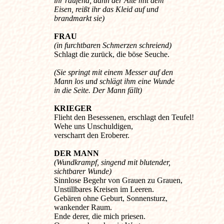
ihr raufend, dann der Alte mit dem
Eisen, reißt ihr das Kleid auf und
brandmarkt sie)
FRAU
(in furchtbaren Schmerzen schreiend)
Schlagt die zurück, die böse Seuche.
(Sie springt mit einem Messer auf den
Mann los und schlägt ihm eine Wunde
in die Seite. Der Mann fällt)
KRIEGER
Flieht den Besessenen, erschlagt den Teufel!
Wehe uns Unschuldigen,
verscharrt den Eroberer.
DER MANN
(Wundkrampf, singend mit blutender,
sichtbarer Wunde)
Sinnlose Begehr von Grauen zu Grauen,
Unstillbares Kreisen im Leeren.
Gebären ohne Geburt, Sonnensturz,
wankender Raum.
Ende derer, die mich priesen.