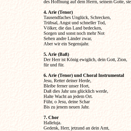
des Hoffnung auf dem Herrn, seinem Gotte, ste
4. Arie (Tenor)

Tausendfaches Unglück, Schrecken,

Trübsal, Angst und schneller Tod,

Völker, die das Land bedecken,

Sorgen und sonst noch mehr Not

Sehen andre Länder zwar,

Aber wir ein Segensjahr.
5. Arie (Baß)

Der Herr ist König ewiglich, dein Gott, Zion,

für und für.
6. Arie (Tenor) und Choral Instrumental

Jesu, Retter deiner Herde,

Bleibe ferner unser Hort,

Daß dies Jahr uns glücklich werde,

Halte Wacht an jedem Ort.

Führ, o Jesu, deine Schar

Bis zu jenem neuen Jahr.
7. Chor

Halleluja.

Gedenk, Herr, jetzund an dein Amt,
