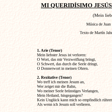
MI QUERIDÍSIMO JESÚS 
(Mein liebs
Música de Juan 
Texto de Martín Jah
1. Arie (Tenor)

Mein liebster Jesus ist verloren:

O Wort, das mir Verzweiflung bringt,

O Schwert, das durch die Seele dringt,

O Donnerwort in meinen Ohren.
2. Rezitative (Tenor)

Wo treff ich meinen Jesum an,

Wer zeiget mir die Bahn,

Wo meiner Seele brünstiges Verlangen,

Mein Heiland, hingegangen?

Kein Unglück kann mich so empfindlich rühren,
Als wenn ich Jesum soll verlieren.