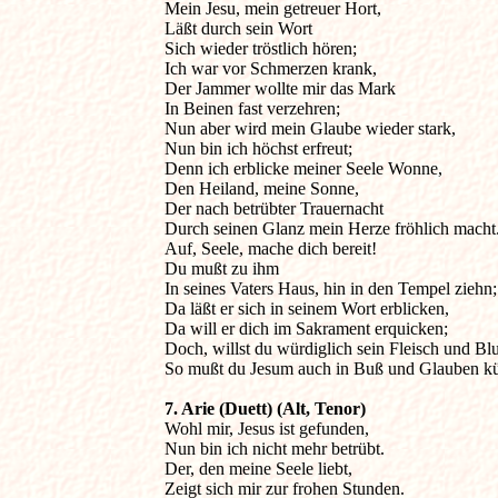
Mein Jesu, mein getreuer Hort,

Läßt durch sein Wort

Sich wieder tröstlich hören;

Ich war vor Schmerzen krank,

Der Jammer wollte mir das Mark

In Beinen fast verzehren;

Nun aber wird mein Glaube wieder stark,

Nun bin ich höchst erfreut;

Denn ich erblicke meiner Seele Wonne,

Den Heiland, meine Sonne,

Der nach betrübter Trauernacht

Durch seinen Glanz mein Herze fröhlich macht.
Auf, Seele, mache dich bereit!

Du mußt zu ihm 

In seines Vaters Haus, hin in den Tempel ziehn;

Da läßt er sich in seinem Wort erblicken, 

Da will er dich im Sakrament erquicken;

Doch, willst du würdiglich sein Fleisch und Blu
So mußt du Jesum auch in Buß und Glauben kü
7. Arie (Duett) (Alt, Tenor)

Wohl mir, Jesus ist gefunden,

Nun bin ich nicht mehr betrübt.

Der, den meine Seele liebt,

Zeigt sich mir zur frohen Stunden.
