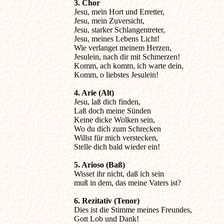
3. Chor

Jesu, mein Hort und Erretter,

Jesu, mein Zuversicht,

Jesu, starker Schlangentreter,

Jesu, meines Lebens Licht!

Wie verlanget meinem Herzen,

Jesulein, nach dir mit Schmerzen!

Komm, ach komm, ich warte dein,

Komm, o liebstes Jesulein!
4. Arie (Alt)

Jesu, laß dich finden,

Laß doch meine Sünden

Keine dicke Wolken sein,

Wo du dich zum Schrecken

Willst für mich verstecken,

Stelle dich bald wieder ein! 
5. Arioso (Baß)

Wisset ihr nicht, daß ich sein

muß in dem, das meine Vaters ist? 
6. Rezitativ (Tenor)

Dies ist die Stimme meines Freundes,

Gott Lob und Dank!
