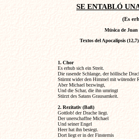
SE ENTABLÓ UNA 
(Es erh
Música de Juan 
Textos del Apocalipsis (12,7)
1. Chor 

Es erhub sich ein Streit.

Die rasende Schlange, der höllische Drac
Stürmt wider den Himmel mit wütender R
Aber Michael bezwingt,

Und die Schar, die ihn umringt

Stürzt des Satans Grausamkeit.

2. Rezitativ (Baß)

Gottlob! der Drache liegt.

Der unerschaffne Michael

Und seiner Engel

Heer hat ihn besiegt.

Dort liegt er in der Finsternis
