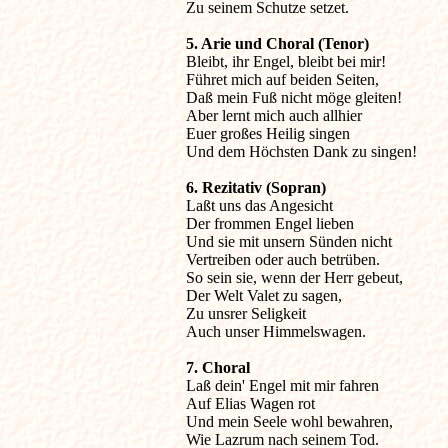
Zu seinem Schutze setzet.

5. Arie und Choral (Tenor)

Bleibt, ihr Engel, bleibt bei mir!

Führet mich auf beiden Seiten,

Daß mein Fuß nicht möge gleiten!

Aber lernt mich auch allhier

Euer großes Heilig singen

Und dem Höchsten Dank zu singen! 

6. Rezitativ (Sopran)

Laßt uns das Angesicht

Der frommen Engel lieben

Und sie mit unsern Sünden nicht

Vertreiben oder auch betrüben.

So sein sie, wenn der Herr gebeut,

Der Welt Valet zu sagen,

Zu unsrer Seligkeit

Auch unser Himmelswagen.

Laß dein' Engel mit mir fahren

Auf Elias Wagen rot

Und mein Seele wohl bewahren,

Wie Lazrum nach seinem Tod.
