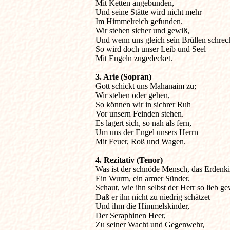
Mit Ketten angebunden,

Und seine Stätte wird nicht mehr

Im Himmelreich gefunden.

Wir stehen sicher und gewiß,

Und wenn uns gleich sein Brüllen schreck
So wird doch unser Leib und Seel

Mit Engeln zugedecket.

3. Arie (Sopran)

Gott schickt uns Mahanaim zu;

Wir stehen oder gehen,

So können wir in sichrer Ruh

Vor unsern Feinden stehen.

Es lagert sich, so nah als fern,

Um uns der Engel unsers Herrn

Mit Feuer, Roß und Wagen.

4. Rezitativ (Tenor)

Was ist der schnöde Mensch, das Erdenki
Ein Wurm, ein armer Sünder.

Schaut, wie ihn selbst der Herr so lieb gew
Daß er ihn nicht zu niedrig schätzet

Und ihm die Himmelskinder,

Der Seraphinen Heer,

Zu seiner Wacht und Gegenwehr,