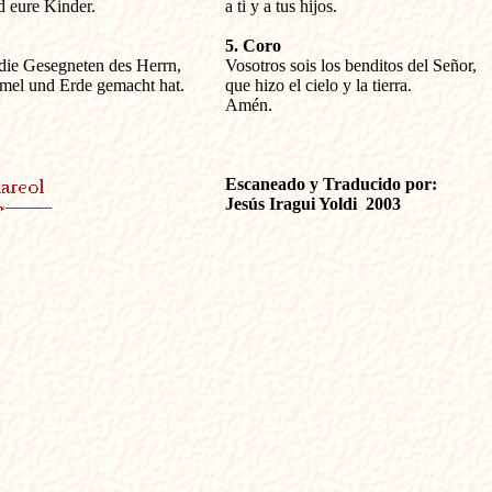
d eure Kinder.
a ti y a tus hijos.
5. Coro
d die Gesegneten des Herrn,


Vosotros sois los benditos del Señor,

el und Erde gemacht hat. 

que hizo el cielo y la tierra.

Amén.

Escaneado y Traducido por:
Jesús Iragui Yoldi  2003