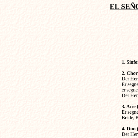
EL SEÑ
1. Sinfo
2. Chor

Der Her
Er segne
er segne
Der Her
3. Arie

Er segn
Beide, 
4. Duo 

Der Her