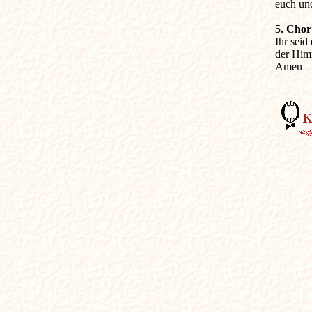
euch un
5. Chor

Ihr sei
der Himm
Amen 
