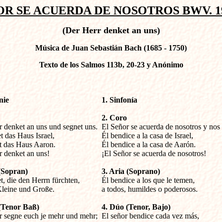
OR SE ACUERDA DE NOSOTROS BWV. 196
(Der Herr denket an uns)
Música de Juan Sebastián Bach (1685 - 1750)
Texto de los Salmos 113b, 20-23 y Anónimo
nie
1. Sinfonía

2. Coro
r denket an uns und segnet uns.


El Señor se acuerda de nosotros y nos 
t das Haus Israel, 

Él bendice a la casa de Israel,

t das Haus Aaron.

Él bendice a la casa de Aarón.

r denket an uns!
¡El Señor se acuerda de nosotros!
 (Sopran)
3. Aria (Soprano)
et, die den Herrn fürchten, 


Él bendice a los que le temen,

Kleine und Große. 
a todos, humildes o poderosos.
(Tenor Baß)
4. Dúo (Tenor, Bajo)
r segne euch je mehr und mehr; 


El señor bendice cada vez más,
