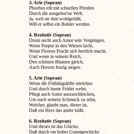
3. Arie (Sopran)

Phoebus eilt mit schnellen Pferden

Durch die neugebor'ne Welt.

Ja, weil sie ihm wohlgefällt,

Will er selbst ein Buhler werden.
4. Rezitativ (Sopran)

Drum sucht auch Amor sein Vergnügen,

Wenn Purpur in den Wiesen lacht,

Wenn Florens Pracht sich herrlich macht,

Und wenn in seinem Reich,

Den schönen Blumen gleich,

Auch Herzen feurig siegen.
5. Arie (Sopran)

Wenn die Frühlingslüfte streichen

Und durch bunte Felder wehn,

Pflegt auch Amor auszuschleichen,

Um nach seinem Schmuck zu sehn,

Welcher, glaubt man, dieser ist,

Daß ein Herz das andre küßt.
6. Rezitativ (Sopran)

Und dieses ist das Glücke,

Daß durch ein hohes Gunstgeschicke
