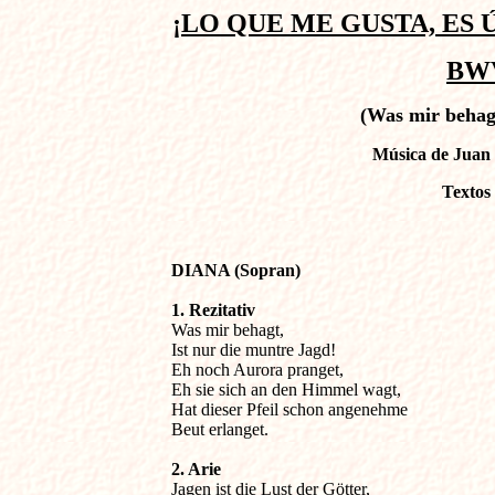
¡LO QUE ME GUSTA, ES
BWV
(Was mir behagt
Música de Juan 
Textos
DIANA (Sopran)

1. Rezitativ 

Was mir behagt,

Ist nur die muntre Jagd!

Eh noch Aurora pranget,

Eh sie sich an den Himmel wagt,

Hat dieser Pfeil schon angenehme

Beut erlanget.
2. Arie

Jagen ist die Lust der Götter,
