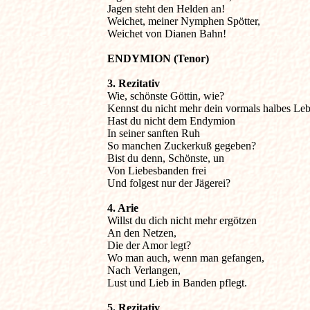
Jagen steht den Helden an!

Weichet, meiner Nymphen Spötter,

Weichet von Dianen Bahn!
ENDYMION (Tenor)
3. Rezitativ 

Wie, schönste Göttin, wie?

Kennst du nicht mehr dein vormals halbes Leb
Hast du nicht dem Endymion

In seiner sanften Ruh

So manchen Zuckerkuß gegeben?

Bist du denn, Schönste, un

Von Liebesbanden frei

Und folgest nur der Jägerei?
4. Arie

Willst du dich nicht mehr ergötzen

An den Netzen,

Die der Amor legt?

Wo man auch, wenn man gefangen,

Nach Verlangen,

Lust und Lieb in Banden pflegt.
5. Rezitativ