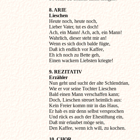
8. ARIE 

Lieschen
Heute noch, heute noch,

Lieber Vater, tut es doch!

Ach, ein Mann! Ach, ach, ein Mann!

Wahrlich, dieser steht mir an!

Wenn es sich doch balde fügte,

Daß ich endlich vor Kaffee,

Eh ich noch zu Bette geh,

Einen wackern Liebsten kriegte!

9. REZITATIV
Erzähler

Nun geht und sucht der alte Schlendrian,

Wie er vor seine Tochter Lieschen

Bald einen Mann verschaffen kann;

Doch, Lieschen streuet heimlich aus:

Kein Freier komm mir in das Haus,

Er hab es mir denn selbst versprochen

Und rück es auch der Ehestiftung ein,

Daß mir erlaubet möge sein,

Den Kaffee, wenn ich will, zu kochen.

10. CHOR