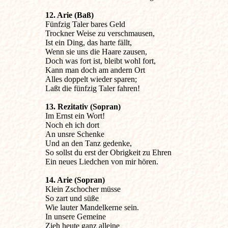
12. Arie (Baß)

Fünfzig Taler bares Geld

Trockner Weise zu verschmausen,

Ist ein Ding, das harte fällt,

Wenn sie uns die Haare zausen,

Doch was fort ist, bleibt wohl fort,

Kann man doch am andern Ort

Alles doppelt wieder sparen;

Laßt die fünfzig Taler fahren!
13. Rezitativ (Sopran)

Im Ernst ein Wort!

Noch eh ich dort

An unsre Schenke

Und an den Tanz gedenke,

So sollst du erst der Obrigkeit zu Ehren

Ein neues Liedchen von mir hören.
14. Arie (Sopran)

Klein Zschocher müsse

So zart und süße

Wie lauter Mandelkerne sein.

In unsere Gemeine

Zieh heute ganz alleine
