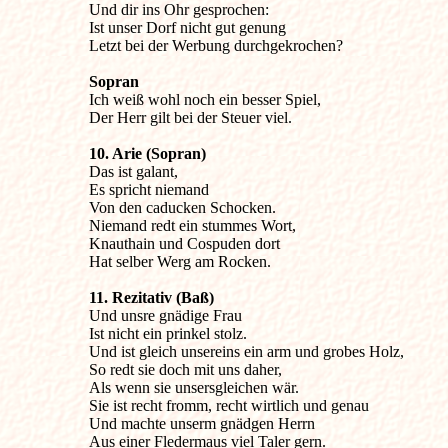
Und dir ins Ohr gesprochen:

Ist unser Dorf nicht gut genung

Letzt bei der Werbung durchgekrochen?

Ich weiß wohl noch ein besser Spiel,

Der Herr gilt bei der Steuer viel.
10. Arie (Sopran)

Das ist galant,

Es spricht niemand

Von den caducken Schocken.

Niemand redt ein stummes Wort,

Knauthain und Cospuden dort

Hat selber Werg am Rocken.
11. Rezitativ (Baß)

Und unsre gnädige Frau

Ist nicht ein prinkel stolz.

Und ist gleich unsereins ein arm und grobes Holz,

So redt sie doch mit uns daher,

Als wenn sie unsersgleichen wär.

Sie ist recht fromm, recht wirtlich und genau

Und machte unserm gnädgen Herrn

Aus einer Fledermaus viel Taler gern.