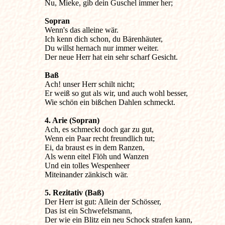

Nu, Mieke, gib dein Guschel immer her;
Wenn's das alleine wär.

Ich kenn dich schon, du Bärenhäuter,

Du willst hernach nur immer weiter.

Der neue Herr hat ein sehr scharf Gesicht.

Ach! unser Herr schilt nicht;

Er weiß so gut als wir, und auch wohl besser,

4. Arie (Sopran)

Ach, es schmeckt doch gar zu gut,

Wenn ein Paar recht freundlich tut;

Ei, da braust es in dem Ranzen,

Als wenn eitel Flöh und Wanzen

Und ein tolles Wespenheer

Miteinander zänkisch wär.
5. Rezitativ (Baß)

Der Herr ist gut: Allein der Schösser,

Das ist ein Schwefelsmann,

Der wie ein Blitz ein neu Schock strafen kann,
