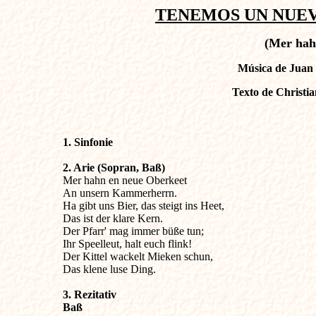
TENEMOS UN NUEV
(Mer hah
Música de Juan 
Texto de Christia
1. Sinfonie
2. Arie (Sopran, Baß)

Mer hahn en neue Oberkeet

An unsern Kammerherrn.

Ha gibt uns Bier, das steigt ins Heet,

Das ist der klare Kern.

Der Pfarr' mag immer büße tun;

Ihr Speelleut, halt euch flink!

Der Kittel wackelt Mieken schun,

Das klene luse Ding.
3. Rezitativ 

Baß