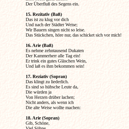
Der Überfluß des Segens ein.
15. Rezitativ (Baß)

Das ist zu klug vor dich

Und nach der Städter Weise;

Wir Bauern singen nicht so leise.

Das Stückchen, höre nur, das schicket sich vor mich!
16. Arie (Baß)

Es nehme zehntausend Dukaten

Der Kammerherr alle Tag ein!

Er trink ein gutes Gläschen Wein,

Und laß es ihm bekommen sein!
17. Reziativ (Sopran)

Das klingt zu liederlich.

Es sind so hübsche Leute da,

Die würden ja

Von Herzen drüber lachen;

Nicht anders, als wenn ich

Die alte Weise wollte machen:
18. Arie (Sopran)

Gib, Schöne,

Viel Söhne
