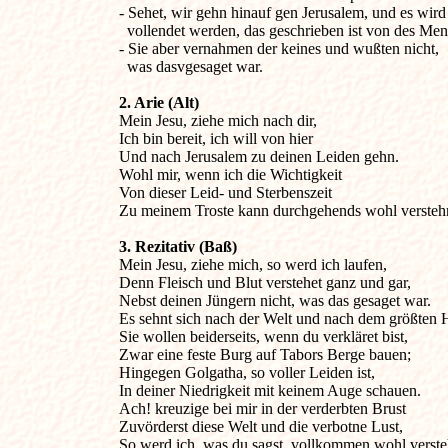
- Sehet, wir gehn hinauf gen Jerusalem, und es wird a
  vollendet werden, das geschrieben ist von des Men
- Sie aber vernahmen der keines und wußten nicht, 

2. Arie (Alt)
Mein Jesu, ziehe mich nach dir,

Ich bin bereit, ich will von hier

Und nach Jerusalem zu deinen Leiden gehn. 

Wohl mir, wenn ich die Wichtigkeit 

Von dieser Leid- und Sterbenszeit 

3. Rezitativ (Baß)
Mein Jesu, ziehe mich, so werd ich laufen,

Denn Fleisch und Blut verstehet ganz und gar,

Nebst deinen Jüngern nicht, was das gesaget war.

Es sehnt sich nach der Welt und nach dem größten H
Sie wollen beiderseits, wenn du verkläret bist,

Zwar eine feste Burg auf Tabors Berge bauen;

Hingegen Golgatha, so voller Leiden ist,

In deiner Niedrigkeit mit keinem Auge schauen.

Ach! kreuzige bei mir in der verderbten Brust

Zuvörderst diese Welt und die verbotne Lust,

So werd ich, was du sagst, vollkommen wohl verste