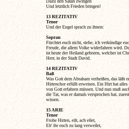
Dazu den Satan zwingen

Und letztlich Frieden bringen!
13 REZITATIV

Tenor

Und der Engel sprach zu ihnen:
Sopran

Fürchtet euch nicht, siehe, ich verkündige euc
Freude, die allem Volke widerfahren wird. De
ist heute der Heiland geboren, welcher ist Chri
Herr, in der Stadt David.
14 REZITATIV

Baß

Was Gott dem Abraham verheißen, das läßt er
Hirtenchor erfüllt erweisen. Ein Hirt hat alles 
von Gott erfahren müssen. Und nun muß auch 
die Tat, was er damals versprochen hat, zuerst e
wissen.
15 ARIE

Tenor

Frohe Hirten, eilt, ach eilet,

Eh' ihr euch zu lang verweilet,
