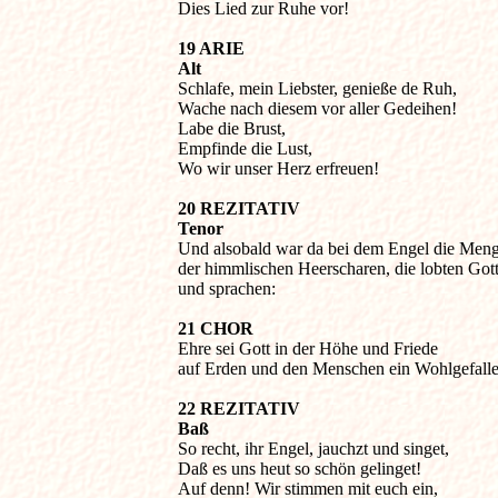
Dies Lied zur Ruhe vor!
19 ARIE

Alt

Schlafe, mein Liebster, genieße de Ruh,

Wache nach diesem vor aller Gedeihen!

Labe die Brust,

Empfinde die Lust,

Wo wir unser Herz erfreuen!
20 REZITATIV

Tenor

Und alsobald war da bei dem Engel die Menge
der himmlischen Heerscharen, die lobten Gott 
und sprachen:
21 CHOR

Ehre sei Gott in der Höhe und Friede 

auf Erden und den Menschen ein Wohlgefalle
22 REZITATIV

Baß

So recht, ihr Engel, jauchzt und singet,

Daß es uns heut so schön gelinget!

Auf denn! Wir stimmen mit euch ein,
