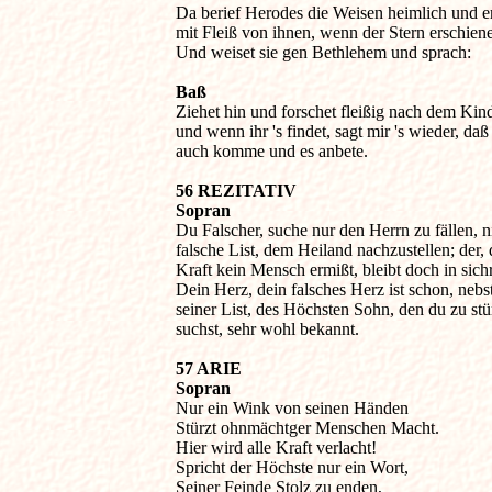

Da berief Herodes die Weisen heimlich und erl
mit Fleiß von ihnen, wenn der Stern erschiene
Und weiset sie gen Bethlehem und sprach:
Baß

Ziehet hin und forschet fleißig nach dem Kindl
und wenn ihr 's findet, sagt mir 's wieder, daß i
auch komme und es anbete.
56 REZITATIV

Sopran

Du Falscher, suche nur den Herrn zu fällen, n
falsche List, dem Heiland nachzustellen; der, d
Kraft kein Mensch ermißt, bleibt doch in sich
Dein Herz, dein falsches Herz ist schon, nebst 
seiner List, des Höchsten Sohn, den du zu stür
suchst, sehr wohl bekannt.
57 ARIE

Sopran

Nur ein Wink von seinen Händen

Stürzt ohnmächtger Menschen Macht.

Hier wird alle Kraft verlacht!

Spricht der Höchste nur ein Wort,

Seiner Feinde Stolz zu enden,
