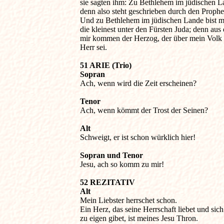
sie sagten ihm: Zu Bethlehem im jüdischen La
denn also steht geschrieben durch den Prophet
Und zu Bethlehem im jüdischen Lande bist mit
die kleinest unter den Fürsten Juda; denn aus di
mir kommen der Herzog, der über mein Volk Is
Herr sei.
51 ARIE (Trio)

Sopran

Ach, wenn wird die Zeit erscheinen?
Tenor

Ach, wenn kömmt der Trost der Seinen?
Alt

Schweigt, er ist schon würklich hier!
Sopran und Tenor

Jesu, ach so komm zu mir!
52 REZITATIV

Alt

Mein Liebster herrschet schon.

Ein Herz, das seine Herrschaft liebet und sich
zu eigen gibet, ist meines Jesu Thron.