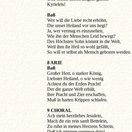
Kyrieleis!
Baß

Wer will die Liebe recht erhöhn,

Die unser Heiland vor uns hegt?

Ja, wer vermag es einzusehen,

Wie ihn der Menschen Leid bewegt?

Des Höchsten Sohn kömmt in die Welt,

Weil ihm ihr Heil so wohl gefällt,

So will er selbst als Mensch geboren werden.
8 ARIE

Baß

Großer Herr, o starker König,

Liebster Heiland, o wie wenig

Achtest du der Erden Pracht!

Der die ganze Welt erhält,

Ihre Pracht und Zier erschaffen,

Muß in harten Krippen schlafen.
9 CHORAL

Ach mein herzliebes Jesulein,

Mach dir ein rein sanft Bettelein,

Zu ruhn in meines Herzens Schrein,

Daß ich nimmer vergesse dein!
