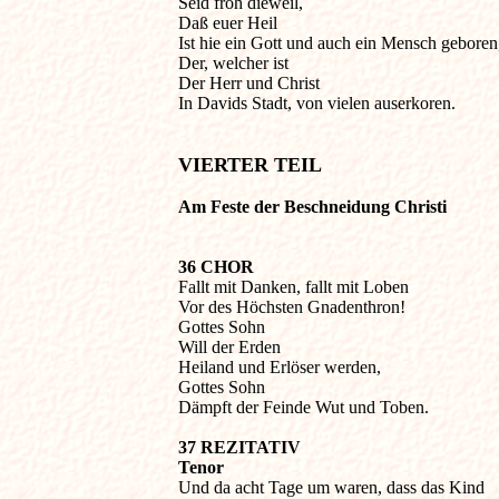

Seid froh dieweil,

Daß euer Heil

Ist hie ein Gott und auch ein Mensch geboren,
Der, welcher ist

Der Herr und Christ

In Davids Stadt, von vielen auserkoren.

VIERTER TEIL
Am Feste der Beschneidung Christi
36 CHOR

Fallt mit Danken, fallt mit Loben

Vor des Höchsten Gnadenthron!

Gottes Sohn

Will der Erden

Heiland und Erlöser werden,

Gottes Sohn

Dämpft der Feinde Wut und Toben.
37 REZITATIV

Tenor

Und da acht Tage um waren, dass das Kind 
