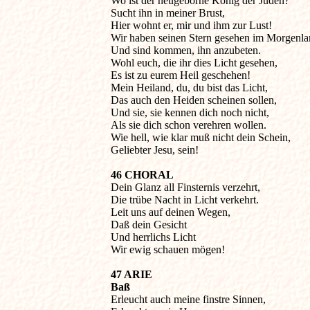

Wo ist der neugeborne König der Juden?

Sucht ihn in meiner Brust,

Hier wohnt er, mir und ihm zur Lust!

Wir haben seinen Stern gesehen im Morgenla
Und sind kommen, ihn anzubeten.

Wohl euch, die ihr dies Licht gesehen,

Es ist zu eurem Heil geschehen!

Mein Heiland, du, du bist das Licht,

Das auch den Heiden scheinen sollen,

Und sie, sie kennen dich noch nicht,

Als sie dich schon verehren wollen.

Wie hell, wie klar muß nicht dein Schein,

Geliebter Jesu, sein!
46 CHORAL

Dein Glanz all Finsternis verzehrt,

Die trübe Nacht in Licht verkehrt.

Leit uns auf deinen Wegen,

Daß dein Gesicht

Und herrlichs Licht

Wir ewig schauen mögen!
47 ARIE

Baß

Erleucht auch meine finstre Sinnen,
