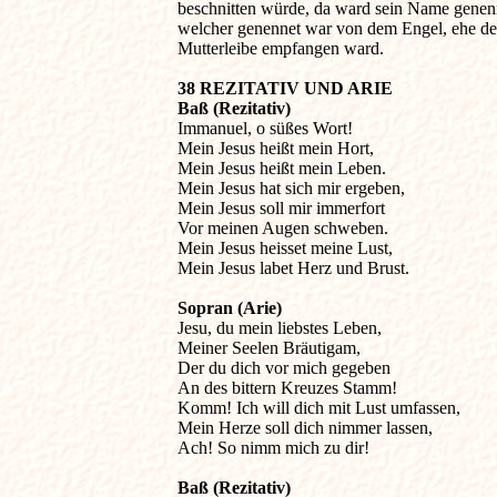
beschnitten würde, da ward sein Name genenne
welcher genennet war von dem Engel, ehe den
Mutterleibe empfangen ward.
38 REZITATIV UND ARIE

Baß (Rezitativ)

Immanuel, o süßes Wort!

Mein Jesus heißt mein Hort,

Mein Jesus heißt mein Leben.

Mein Jesus hat sich mir ergeben,

Mein Jesus soll mir immerfort

Vor meinen Augen schweben.

Mein Jesus heisset meine Lust,

Mein Jesus labet Herz und Brust.
Sopran (Arie)

Jesu, du mein liebstes Leben,

Meiner Seelen Bräutigam,

Der du dich vor mich gegeben

An des bittern Kreuzes Stamm!

Komm! Ich will dich mit Lust umfassen,

Mein Herze soll dich nimmer lassen,

Ach! So nimm mich zu dir!
Baß (Rezitativ)