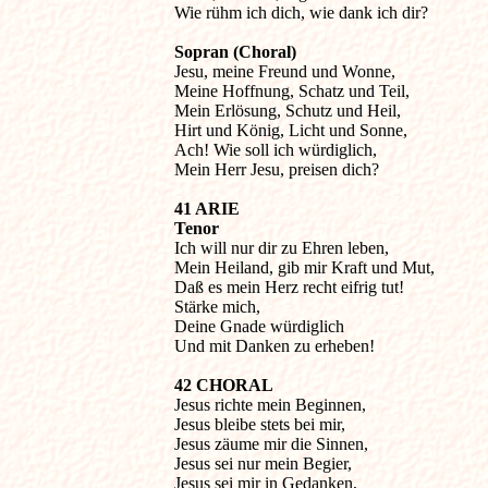
Wie rühm ich dich, wie dank ich dir?
Sopran (Choral)

Jesu, meine Freund und Wonne,

Meine Hoffnung, Schatz und Teil,

Mein Erlösung, Schutz und Heil,

Hirt und König, Licht und Sonne,

Ach! Wie soll ich würdiglich,

Mein Herr Jesu, preisen dich?
41 ARIE

Tenor

Ich will nur dir zu Ehren leben,

Mein Heiland, gib mir Kraft und Mut,

Daß es mein Herz recht eifrig tut!

Stärke mich,

Deine Gnade würdiglich

Und mit Danken zu erheben!
42 CHORAL

Jesus richte mein Beginnen,

Jesus bleibe stets bei mir,

Jesus zäume mir die Sinnen,

Jesus sei nur mein Begier,

Jesus sei mir in Gedanken,
