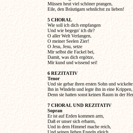
Müssen heut viel schöner prangen,

Eile, den Bräutigam sehnlichst zu lieben!
5 CHORAL

Wie soll ich dich empfangen

Und wie begegn' ich dir?

O aller Welt Verlangen,

O meiner Seelen Zier!

O Jesu, Jesu, setze

Mir selbst die Fackel bei,

Damit, was dich ergötze,

Mir kund und wissend sei!
6 REZITATIV

Tenor

Und sie gebar ihren ersten Sohn und wickelte

Ihn in Windeln und legte ihn in eine Krippen,

Denn sie hatten sonst keinen Raum in der He
7 CHORAL UND REZITATIV

Sopran

Er ist auf Erden kommen arm,

Daß er unser sich erbarm,

Und in dem Himmel mache reich,

Und seinen lieben Engeln gleich.
