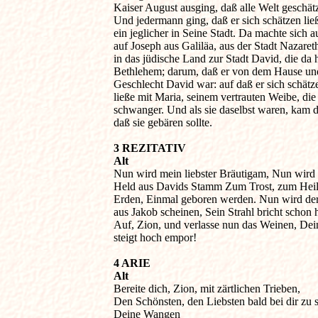
Kaiser August ausging, daß alle Welt geschätz
Und jedermann ging, daß er sich schätzen ließe
ein jeglicher in Seine Stadt. Da machte sich au
auf Joseph aus Galiläa, aus der Stadt Nazareth,
in das jüdische Land zur Stadt David, die da he
Bethlehem; darum, daß er von dem Hause und
Geschlecht David war: auf daß er sich schätze
ließe mit Maria, seinem vertrauten Weibe, die 
schwanger. Und als sie daselbst waren, kam die
daß sie gebären sollte.
3 REZITATIV

Alt

Nun wird mein liebster Bräutigam, Nun wird d
Held aus Davids Stamm Zum Trost, zum Heil 
Erden, Einmal geboren werden. Nun wird der 
aus Jakob scheinen, Sein Strahl bricht schon he
Auf, Zion, und verlasse nun das Weinen, Dei
steigt hoch empor!
4 ARIE

Alt

Bereite dich, Zion, mit zärtlichen Trieben,

Den Schönsten, den Liebsten bald bei dir zu s
Deine Wangen
