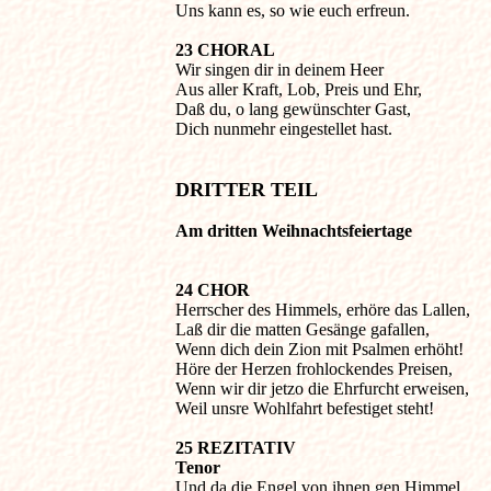
Uns kann es, so wie euch erfreun.
23 CHORAL

Wir singen dir in deinem Heer

Aus aller Kraft, Lob, Preis und Ehr,

Daß du, o lang gewünschter Gast,

Dich nunmehr eingestellet hast.

DRITTER TEIL
Am dritten Weihnachtsfeiertage
24 CHOR

Herrscher des Himmels, erhöre das Lallen,

Laß dir die matten Gesänge gafallen,

Wenn dich dein Zion mit Psalmen erhöht!

Höre der Herzen frohlockendes Preisen,

Wenn wir dir jetzo die Ehrfurcht erweisen,

Weil unsre Wohlfahrt befestiget steht!
25 REZITATIV

Tenor

Und da die Engel von ihnen gen Himmel 
