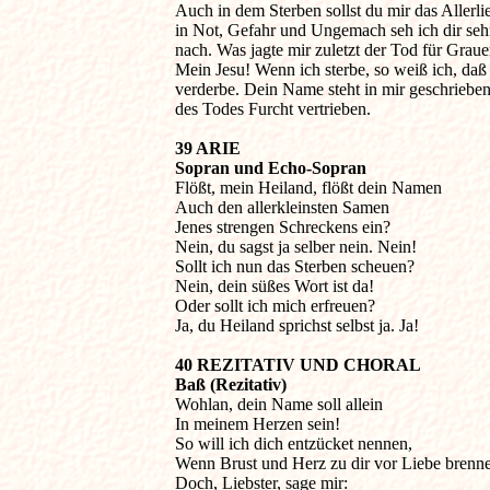

Auch in dem Sterben sollst du mir das Allerlieb
in Not, Gefahr und Ungemach seh ich dir sehnl
nach. Was jagte mir zuletzt der Tod für Grauen
Mein Jesu! Wenn ich sterbe, so weiß ich, daß i
verderbe. Dein Name steht in mir geschrieben, 
des Todes Furcht vertrieben.
39 ARIE

Sopran und Echo-Sopran

Flößt, mein Heiland, flößt dein Namen

Auch den allerkleinsten Samen

Jenes strengen Schreckens ein?

Nein, du sagst ja selber nein. Nein!

Sollt ich nun das Sterben scheuen?

Nein, dein süßes Wort ist da!

Oder sollt ich mich erfreuen?

Ja, du Heiland sprichst selbst ja. Ja!
40 REZITATIV UND CHORAL

Baß (Rezitativ)

Wohlan, dein Name soll allein

In meinem Herzen sein!

So will ich dich entzücket nennen,

Wenn Brust und Herz zu dir vor Liebe brenne
Doch, Liebster, sage mir:
