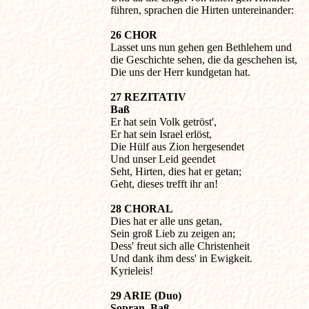
führen, sprachen die Hirten untereinander:
26 CHOR

Lasset uns nun gehen gen Bethlehem und 

die Geschichte sehen, die da geschehen ist,

Die uns der Herr kundgetan hat.
27 REZITATIV

Baß

Er hat sein Volk getröst',

Er hat sein Israel erlöst,

Die Hülf aus Zion hergesendet

Und unser Leid geendet

Seht, Hirten, dies hat er getan;

Geht, dieses trefft ihr an!
28 CHORAL

Dies hat er alle uns getan,

Sein groß Lieb zu zeigen an;

Dess' freut sich alle Christenheit

Und dank ihm dess' in Ewigkeit.

Kyrieleis!
29 ARIE (Duo)

Sopran, Baß