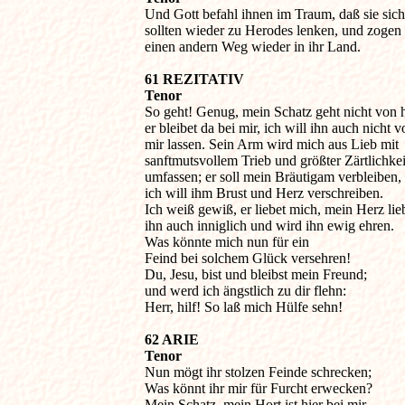

Und Gott befahl ihnen im Traum, daß sie sich 
sollten wieder zu Herodes lenken, und zogen 
einen andern Weg wieder in ihr Land.
61 REZITATIV

Tenor

So geht! Genug, mein Schatz geht nicht von hi
er bleibet da bei mir, ich will ihn auch nicht vo
mir lassen. Sein Arm wird mich aus Lieb mit 

sanftmutsvollem Trieb und größter Zärtlichkeit
umfassen; er soll mein Bräutigam verbleiben, 

ich will ihm Brust und Herz verschreiben. 

Ich weiß gewiß, er liebet mich, mein Herz liebt
ihn auch inniglich und wird ihn ewig ehren.

Was könnte mich nun für ein 

Feind bei solchem Glück versehren!

Du, Jesu, bist und bleibst mein Freund; 

und werd ich ängstlich zu dir flehn:

Herr, hilf! So laß mich Hülfe sehn!
62 ARIE

Tenor

Nun mögt ihr stolzen Feinde schrecken;

Was könnt ihr mir für Furcht erwecken?

Mein Schatz, mein Hort ist hier bei mir.
