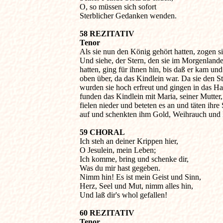
O, so müssen sich sofort

Sterblicher Gedanken wenden.
58 REZITATIV

Tenor

Als sie nun den König gehört hatten, zogen sie
Und siehe, der Stern, den sie im Morgenlande
hatten, ging für ihnen hin, bis daß er kam und 
oben über, da das Kindlein war. Da sie den Ste
wurden sie hoch erfreut und gingen in das Ha
funden das Kindlein mit Maria, seiner Mutter, 
fielen nieder und beteten es an und täten ihre 
auf und schenkten ihm Gold, Weihrauch und
59 CHORAL

Ich steh an deiner Krippen hier,

O Jesulein, mein Leben;

Ich komme, bring und schenke dir,

Was du mir hast gegeben.

Nimm hin! Es ist mein Geist und Sinn,

Herz, Seel und Mut, nimm alles hin,

Und laß dir's whol gefallen!
60 REZITATIV

Tenor