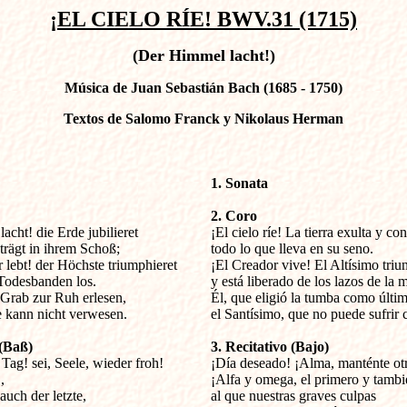
¡EL CIELO RÍE! BWV.31 (1715)
(Der Himmel lacht!)
Música de Juan Sebastián Bach (1685 - 1750)
Textos de Salomo Franck y Nikolaus Herman
1. Sonata
2. Coro
acht! die Erde jubilieret


¡El cielo ríe! La tierra exulta y con 
rägt in ihrem Schoß;

todo lo que lleva en su seno.

lebt! der Höchste triumphieret

¡El Creador vive! El Altísimo triun
Todesbanden los.

y está liberado de los lazos de la m
 Grab zur Ruh erlesen,

Él, que eligió la tumba como últim
e kann nicht verwesen.

el Santísimo, que no puede sufrir c
 (Baß)
3. Recitativo (Bajo)
Tag! sei, Seele, wieder froh!


¡Día deseado! ¡Alma, manténte otr


¡Alfa y omega, el primero y tambié
auch der letzte,

al que nuestras graves culpas 
