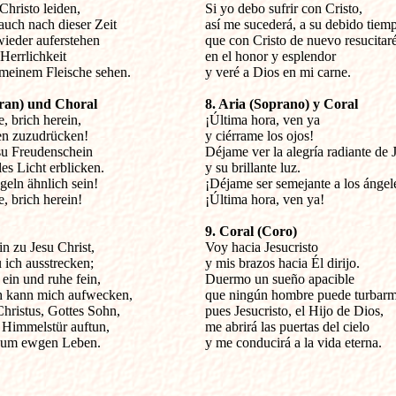
hristo leiden,

Si yo debo sufrir con Cristo,

uch nach dieser Zeit

así me sucederá, a su debido tiemp
ieder auferstehen

que con Cristo de nuevo resucitaré
errlichkeit

en el honor y esplendor

meinem Fleische sehen.

y veré a Dios en mi carne.

pran) und Choral
8. Aria (Soprano) y Coral
, brich herein,


¡Última hora, ven ya

n zuzudrücken!

y ciérrame los ojos!

u Freudenschein

Déjame ver la alegría radiante de J
es Licht erblicken.

y su brillante luz.

eln ähnlich sein!

¡Déjame ser semejante a los ángele
, brich herein!

¡Última hora, ven ya!

9. Coral (Coro)
in zu Jesu Christ,


Voy hacia Jesucristo

ich ausstrecken;

y mis brazos hacia Él dirijo.

 ein und ruhe fein,

Duermo un sueño apacible

 kann mich aufwecken,

que ningún hombre puede turbarme
hristus, Gottes Sohn,

pues Jesucristo, el Hijo de Dios,

 Himmelstür auftun,

me abrirá las puertas del cielo

zum ewgen Leben.

y me conducirá a la vida eterna.
