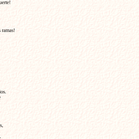
erte!

s ramas!

os.



,


