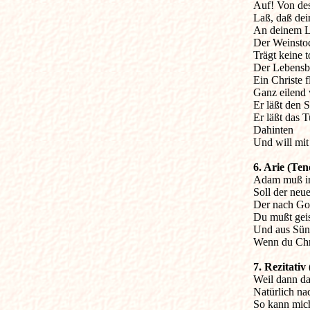
Auf! Von de
Laß, daß dein
An deinem L
Der Weinstock
Trägt keine t
Der Lebensba
Ein Christe fl
Ganz eilend 
Er läßt den St
Er läßt das 
Dahinten

Und will mit 
6. Arie (Ten

Adam muß in
Soll der neu
Der nach Gott
Du mußt geist
Und aus Sün
Wenn du Chri
7. Rezitativ

Weil dann da
Natürlich nac
So kann mich