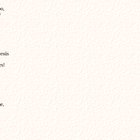
o,



esús

s!

,
