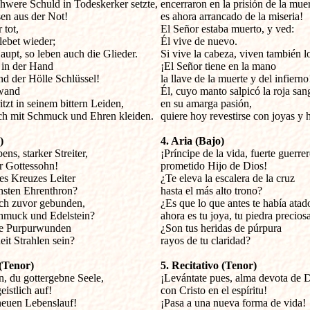
hwere Schuld in Todeskerker setzte,

encerraron en la prisión de la muert
sen aus der Not!

es ahora arrancado de la miseria!

tot,

El Señor estaba muerto, y ved:

lebet wieder;

Él vive de nuevo.

upt, so leben auch die Glieder.

Si vive la cabeza, viven también l
 in der Hand

¡El Señor tiene en la mano

d der Hölle Schlüssel!

la llave de la muerte y del infierno!
wand

Él, cuyo manto salpicó la roja sang
itzt in seinem bittern Leiden,

en su amarga pasión,

ich mit Schmuck und Ehren kleiden.

quiere hoy revestirse con joyas y h
)
4. Aria (Bajo)
ns, starker Streiter,


¡Príncipe de la vida, fuerte guerrero
 Gottessohn!

prometido Hijo de Dios!

es Kreuzes Leiter

¿Te eleva la escalera de la cruz

sten Ehrenthron?

hasta el más alto trono?

ch zuvor gebunden,

¿Es que lo que antes te había atado
hmuck und Edelstein?

ahora es tu joya, tu piedra preciosa
e Purpurwunden

¿Son tus heridas de púrpura

it Strahlen sein?

rayos de tu claridad?

 (Tenor)
5. Recitativo (Tenor)
n, du gottergebne Seele,


¡Levántate pues, alma devota de D
istlich auf!

con Cristo en el espíritu!

neuen Lebenslauf!

¡Pasa a una nueva forma de vida!
