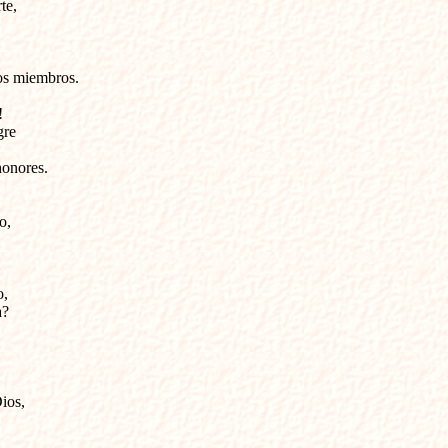
e,

os miembros.



re 

onores.

,

,

?

ios,
