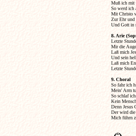
Muß ich mit C
So werd ich a
Mit Christo w
Zur Ehr und H
Und Gott in 
8. Arie (So

Letzte Stunde
Mir die Auge
Laß mich Jes
Und sein hell
Laß mich Eng
Letzte Stunde
9. Choral

So fahr ich h
Mein' Arm tu 
So schlaf ich
Kein Mensch
Denn Jesus C
Der wird die
Mich führn 