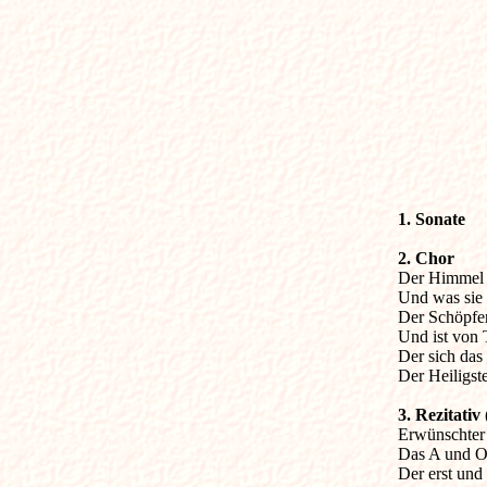
1. Sonate

2. Chor

Der Himmel l
Und was sie t
Der Schöpfer 
Und ist von 
Der sich das
Der Heiligst
3. Rezitativ

Erwünschter 
Das A und O,
Der erst und 