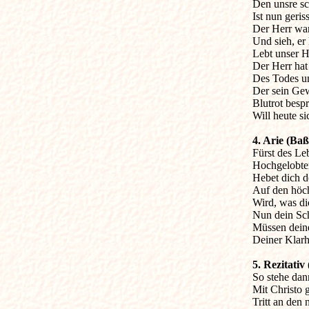
Den unsre sc
Ist nun geris
Der Herr war 
Und sieh, er 
Lebt unser Ha
Der Herr hat
Des Todes un
Der sein Ge
Blutrot bespr
Will heute s
4. Arie
(Baß
Fürst des Lebe
Hochgelobter
Hebet dich d
Auf den höch
Wird, was di
Nun dein Sc
Müssen dein
Deiner Klarhe
5. Rezitativ

So stehe dan
Mit Christo ge
Tritt an den 