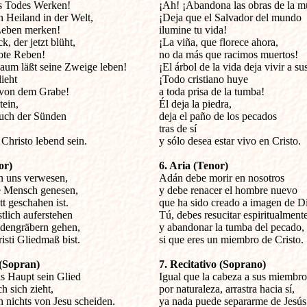
s Todes Werken!

¡Ah! ¡Abandona las obras de la mu
 Heiland in der Welt,

¡Deja que el Salvador del mundo

eben merken!

ilumine tu vida!

, der jetzt blüht,

¡La viña, que florece ahora,

ote Reben!

no da más que racimos muertos!

um läßt seine Zweige leben!

¡El árbol de la vida deja vivir a su
ieht

¡Todo cristiano huye

von dem Grabe!

a toda prisa de la tumba!

ein,

Él deja la piedra,

Tuch der Sünden

deja el paño de los pecados

tras de sí

Christo lebend sein.

y sólo desea estar vivo en Cristo.

or)
6. Aria (Tenor)
 uns verwesen,


Adán debe morir en nosotros

e Mensch genesen,

y debe renacer el hombre nuevo

 geschahen ist.

que ha sido creado a imagen de Di
lich auferstehen

Tú, debes resucitar espiritualmente
dengräbern gehen,

y abandonar la tumba del pecado,

sti Gliedmaß bist.

si que eres un miembro de Cristo.

 (Sopran)
7. Recitativo (Soprano)
s Haupt sein Glied


Igual que la cabeza a sus miembros
h sich zieht,

por naturaleza, arrastra hacia sí,

 nichts von Jesu scheiden.

ya nada puede separarme de Jesús.