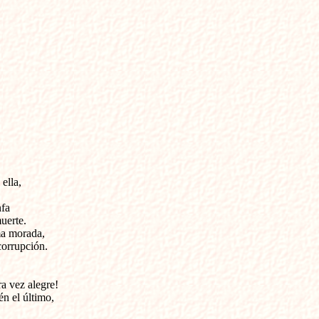
ella,

fa

uerte.

a morada,

orrupción.

a vez alegre!

n el último,
