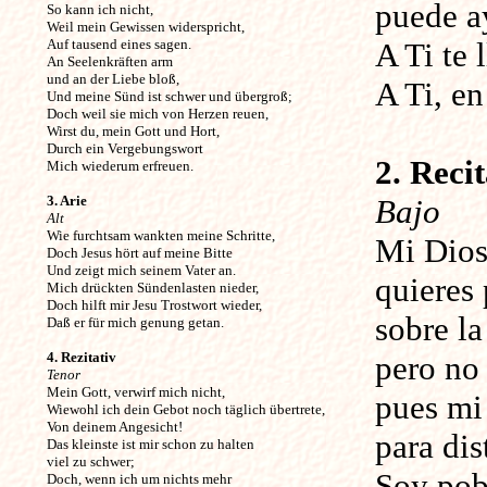
puede a
So kann ich nicht,
Weil mein Gewissen widerspricht,
Auf tausend eines sagen.
A Ti te 
An Seelenkräften arm
und an der Liebe bloß,
A Ti, e
Und meine Sünd ist schwer und übergroß;
Doch weil sie mich von Herzen reuen,
Wirst du, mein Gott und Hort,
Durch ein Vergebungswort
2. Recit
Mich wiederum erfreuen.
3. Arie
Bajo
Alt
Wie furchtsam wankten meine Schritte,
Mi Dios
Doch Jesus hört auf meine Bitte
Und zeigt mich seinem Vater an.
quieres
Mich drückten Sündenlasten nieder,
Doch hilft mir Jesu Trostwort wieder,
sobre la
Daß er für mich genung getan.
4. Rezitativ
pero no 
Tenor
Mein Gott, verwirf mich nicht,
pues mi
Wiewohl ich dein Gebot noch täglich übertrete,
Von deinem Angesicht!
para dis
Das kleinste ist mir schon zu halten
viel zu schwer;
Soy pobr
Doch, wenn ich um nichts mehr