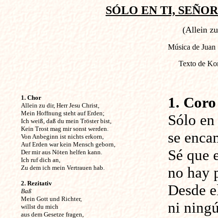
SÓLO EN TI, SEÑOR
(Allein zu
Música de Juan 
Texto de Ko
1. Chor
1. Coro
Allein zu dir, Herr Jesu Christ,
Mein Hoffnung steht auf Erden;
Sólo en 
Ich weiß, daß du mein Tröster bist,
Kein Trost mag mir sonst werden.
se encam
Von Anbeginn ist nichts erkorn,
Auf Erden war kein Mensch geborn,
Sé que 
Der mir aus Nöten helfen kann.
Ich ruf dich an,
Zu dem ich mein Vertrauen hab.
no hay 
2. Rezitativ
Desde el
Baß
Mein Gott und Richter,
ni ning
willst du mich
aus dem Gesetze fragen,