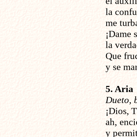
el auxil
la conf
me turba
¡Dame s
la verda
Que fruc
y se man
5. Aria
Dueto, 
¡Dios, T
ah, enc
y permi