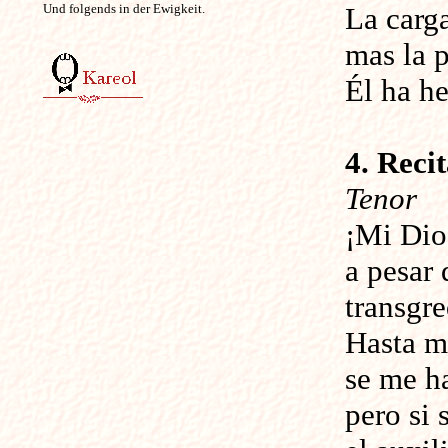
Und folgends in der Ewigkeit.
La carg
mas la 
Él ha h
4. Recit
Tenor
¡Mi Dio
a pesar 
transgr
Hasta m
se me ha
pero si