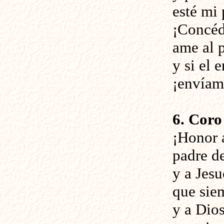
esté mi
¡Concéd
ame al 
y si el 
¡envíam
6. Coro
¡Honor a
padre de
y a Jesu
que sie
y a Dios