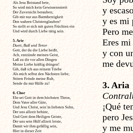
Als Jesu Beistand bete,
So wird mich kein Gewissensstreit
y escas
Der Zuversicht berauben;
Gib mir nur aus Barmherzigkeit
y es mi
Den wahren Christenglauben!
So stellt er sich mit guten Früchten ein
Pero me
Und wird durch Liebe tätig sein.
Eres mi 
5. Arie
Duett, Baß und Tenor
Gott, der du die Liebe heißt,
y con u
Ach, entzünde meinen Geist,
Laß zu dir vor allen Dingen
me devu
Meine Liebe kräftig dringen!
Gib, daß ich aus reinem Triebe
Als mich selbst den Nächsten liebe;
Stören Feinde meine Ruh,
3. Aria
Sende du mir Hülfe zu!
6. Chor
Contral
Ehr sei Gott in dem höchsten Thron,
Dem Vater aller Güte,
¡Qué te
Und Jesu Christ, sein’m liebsten Sohn,
Der uns allzeit behüte,
pero Jes
Und Gott dem Heiligen Geiste,
Der uns sein Hülf allzeit leiste,
y me mu
Damit wir ihm gefällig sein,
Hier in dieser Zeit