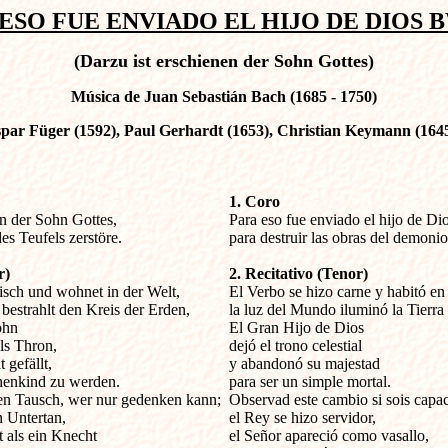
ESO FUE ENVIADO EL HIJO DE DIOS B
(Darzu ist erschienen der Sohn Gottes)
Música de Juan Sebastián Bach (1685 - 1750)
spar Füger (1592), Paul Gerhardt (1653), Christian Keymann (164
1. Coro
en der Sohn Gottes,


Para eso fue enviado el hijo de Dios
s Teufels zerstöre.

para destruir las obras del demonio.
r)
2. Recitativo (Tenor)
isch und wohnet in der Welt,


El Verbo se hizo carne y habitó en
bestrahlt den Kreis der Erden,

la luz del Mundo iluminó la Tierra e
hn

El Gran Hijo de Dios

s Thron,

dejó el trono celestial 

gefällt,

y abandonó su majestad 

enkind zu werden.

para ser un simple mortal. 

n Tausch, wer nur gedenken kann; 

Observad este cambio si sois capac
 Untertan,

el Rey se hizo servidor, 

 als ein Knecht

el Señor apareció como vasallo, 
