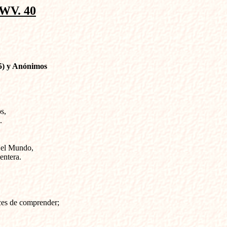
WV. 40
5) y Anónimos
, 



 el Mundo,

ntera.

es de comprender; 
