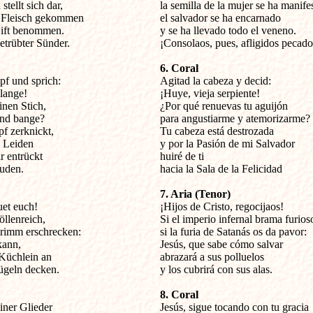
ellt sich dar,

la semilla de la mujer se ha manifes
s Fleisch gekommen

el salvador se ha encarnado

Gift benommen.

y se ha llevado todo el veneno.

etrübter Sünder. 

¡Consolaos, pues, afligidos pecador
6. Coral
pf und sprich:


Agitad la cabeza y decid:

lange!

¡Huye, vieja serpiente!

nen Stich,

¿Por qué renuevas tu aguijón

nd bange?

para angustiarme y atemorizarme?

f zerknickt,

Tu cabeza está destrozada

 Leiden

y por la Pasión de mi Salvador 

 entrückt

huiré de ti

uden. 

hacia la Sala de la Felicidad

7. Aria (Tenor)
uet euch!


¡Hijos de Cristo, regocijaos!

llenreich,

Si el imperio infernal brama furioso
rimm erschrecken:

si la furia de Satanás os da pavor:

kann,

Jesús, que sabe cómo salvar

Küchlein an

abrazará a sus polluelos

ügeln decken. 

y los cubrirá con sus alas.

8. Coral
iner Glieder


Jesús, sigue tocando con tu gracia
