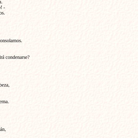
.

 -

s.

nsolarnos. 

drá condenarse?

beza,

rna.

án,
