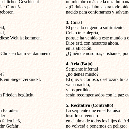
chlichen Geschlecht

un miembro más de la raza humana
ler Ohren!-

- ¡O dulces palabras para todo oído!
eboren. 

nacido para confortarnos y salvarno
3. Coral
d;


El pecado engendra sufrimiento;

d,

Cristo trae alegría,

 diese Welt ist kommen.

porque ha venido a este mundo a co
Dios está con nosotros ahora,

en la aflicción.

ls Christen kann verdammen? 

¿Quién de nosotros, cristianos, po
4. Aria (Bajo)



Serpiente infernal

e?

¿no tienes miedo?

s ein Sieger zerknickt,

Él que, victorioso, destrozará tu ca
ya ha nacido,

y los perdidos

Frieden beglückt. 

serán recompensados con la paz ete
5. Recitativo (Contralto)
m Paradies


La serpiente que en el Paraíso

er

insufló su veneno 

fallen ließ,

en el alma de todos los hijos de Ad
hr Gefahr;

no volverá a ponernos en peligro;
