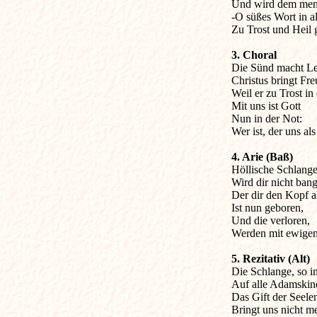
Und wird dem mens
-O süßes Wort in al
Zu Trost und Heil g
3. Choral

Die Sünd macht Lei
Christus bringt Freu
Weil er zu Trost in
Mit uns ist Gott

Nun in der Not:

Wer ist, der uns a
4. Arie (Baß)

Höllische Schlange,
Wird dir nicht bang
Der dir den Kopf al
Ist nun geboren,

Und die verloren,

Werden mit ewigem 
5. Rezitativ (Alt)

Die Schlange, so i
Auf alle Adamskind
Das Gift der Seelen 
Bringt uns nicht me