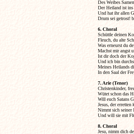
Des Weibes Samen st
Der Heiland ist in
Und hat ihr allen 
Drum sei getrost! b
6. Choral

Schüttle deinen Ko
Fleuch, du alte Sch
Was erneurst du dei
Machst mir angst u
Ist dir doch der Kop
Und ich bin durchs
Meines Heilands dir
In den Saal der Fre
7. Arie (Tenor)

Christenkinder, fre
Wütet schon das Hö
Will euch Satans G
Jesus, der erretten 
Nimmt sich seiner 
Und will sie mit Fl
8. Choral

Jesu, nimm dich de