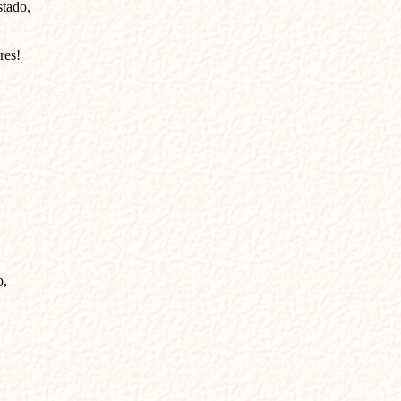
tado,

es!

,
