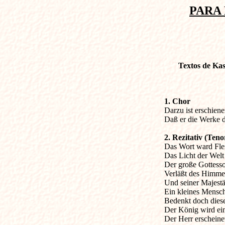
PARA 
Textos de Ka
1. Chor

Darzu ist erschien
Daß er die Werke de
2. Rezitativ (Teno

Das Wort ward Fle
Das Licht der Welt 
Der große Gottesso
Verläßt des Himmel
Und seiner Majestät 
Ein kleines Mensch
Bedenkt doch diese
Der König wird ein
Der Herr erscheinet