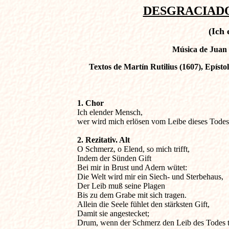
DESGRACIADO 
(Ich
Música de Juan 
Textos de Martín Rutilius (1607), Epístol
1. Chor

Ich elender Mensch, 

wer wird mich erlösen vom Leibe dieses Todes?
2. Rezitativ. Alt

O Schmerz, o Elend, so mich trifft,

Indem der Sünden Gift

Bei mir in Brust und Adern wütet:

Die Welt wird mir ein Siech- und Sterbehaus,

Der Leib muß seine Plagen

Bis zu dem Grabe mit sich tragen.

Allein die Seele fühlet den stärksten Gift,

Damit sie angestecket;

Drum, wenn der Schmerz den Leib des Todes tri