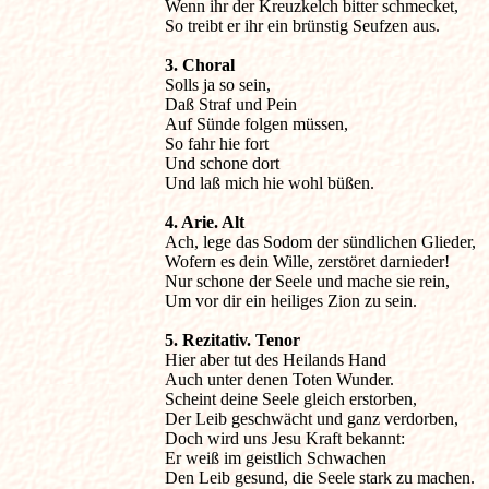
Wenn ihr der Kreuzkelch bitter schmecket,

So treibt er ihr ein brünstig Seufzen aus.

Solls ja so sein,

Daß Straf und Pein

Auf Sünde folgen müssen,

So fahr hie fort 

Und schone dort

Und laß mich hie wohl büßen.

Ach, lege das Sodom der sündlichen Glieder, 

Wofern es dein Wille, zerstöret darnieder!

Nur schone der Seele und mache sie rein,

Um vor dir ein heiliges Zion zu sein.

Hier aber tut des Heilands Hand

Auch unter denen Toten Wunder.

Scheint deine Seele gleich erstorben,

Der Leib geschwächt und ganz verdorben,

Doch wird uns Jesu Kraft bekannt:

Er weiß im geistlich Schwachen

Den Leib gesund, die Seele stark zu machen.
