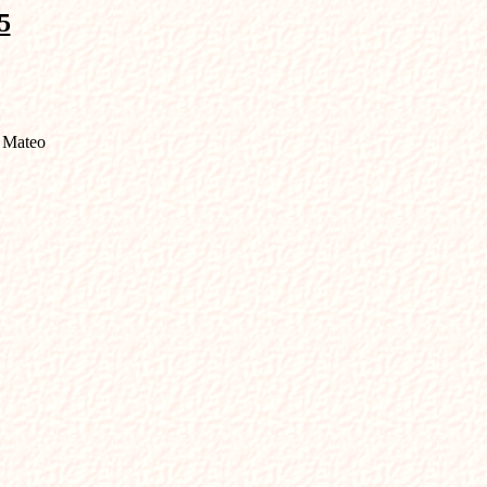
5
n Mateo