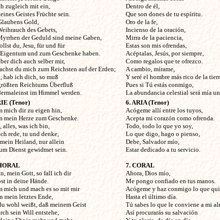
ch zugleich mit ein,
Dentro de él,
eines Geistes Früchte sein.
Que son dones de tu espíritu.
Glaubens Gold,
Oro de la fe,
Weihrauch des Gebets,
Incienso de la oración,
Myrrhen der Geduld sind meine Gaben,
Mirra de la paciencia,
ollst du, Jesu, für und für
Estas son mis ofrendas,
Eigentum und zum Geschenke haben.
Acéptalas, Jesús, por siempre,
ber dich auch selber mir,
Como regalos que te ofrezco.
achst du mich zum Reichsten auf der Erden;
A cambio, mírame,
, hab ich dich, so muß
Y seré el hombre más rico de la tierr
größten Reichtums Überfluß
Pues si Tú estás conmigo,
dermaleinst im Himmel werden.
La abundancia celestial será mía un
RIE (Tenor)
6. ARIA (Tenor)
 mich dir zu eigen hin,
Acógeme allí entre los tuyos,
 mein Herze zum Geschenke.
Acepta mi corazón como ofrenda.
, alles, was ich bin,
Todo, todo lo que yo soy,
ch rede, tu und denke,
Lo que digo, hago o pienso,
 mein Heiland, nur allein
Debe, Salvador mío,
zum Dienst gewidmet sein.
Estar dedicado a tu servicio.
CHORAL
7. CORAL
n, mein Gott, so fall ich dir
Ahora, Dios mío,
st in deine Hände.
Me pongo confiado en tus manos.
 mich und mach es so mit mir
Acógeme y haz conmigo lo que qui
n mein letztes Ende,
Hasta el último día.
du wohl weißt, daß meinem Geist
Tú sabes lo que le conviene a mi al
ch sein Will entstehe,
Así procurarás su salvación