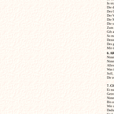
In si
Die d
Des 
Der 
Die 
Die s
Zum 
Gib a
So m
Denn
Des 
Mir 
6. A
Nimm
Nimm
Alles
Was i
Soll,
Dir 
7. 
Ei nu
Getro
Nimm
Bis a
Wie 
Dadur