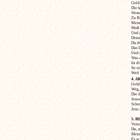
Gold
Die 
Womi
Zu B
Mein 
Muß 
Und g
Denn 
Da du
Das 
Und i
Was 
Ist d
So n
Weil 
4. A
Gold 
Weg,
Die i
Jesus
Schen
Jesu
5. R
Vers
Du, m
Mein 
Es sc