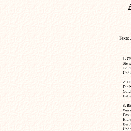
Texto 
1. 
Sie 
Gold
Und 
2. 
Die 
Gold,
Halle
3. R
Was d
Das 
Hier 
Bei J
Und w