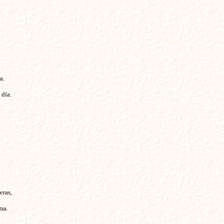
a.
 día.
eras,
ma.