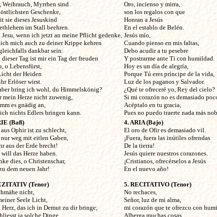
, Weihrauch, Myrrhen sind
Oro, incienso y mirra,
köstlichsten Geschenke,
son los regalos con que
t sie dieses Jesuskind
Honran a Jesús
ethlehem im Stall beehren.
En el establo de Belén.
Jesu, wenn ich jetzt an meine Pflicht gedenke,
Jesús mío,
ich mich auch zu deiner Krippe kehren
Cuando pienso en mis faltas,
leichfalls dankbar sein:
Debo acudir a tu pesebre
dieser Tag ist mir ein Tag der freuden
Y postrarme ante Ti con humildad.
, o Lebensfürst,
Hoy es un día de alegría,
Licht der Heiden
Porque Tú eres príncipe de la vida,
hr Erlöser wirst.
Luz de los paganos y Salvador.
aber bring ich wohl, du Himmelskönig?
¿Qué te ofreceré yo, Rey del cielo?
ir mein Herze nicht zuwenig,
Si mi corazón no es demasiado poc
imm es gnädig an,
Acéptalo en tu gracia,
ich nichts Edlers bringen kann.
Pues no puedo traerte nada más nob
RIE (Baß)
4. ARIA (Bajo)
aus Ophir ist zu schlecht,
El oro de Ofir es demasiado vil.
 nur weg mit eitlen Gaben,
¡Fuera, fuera las inútiles ofrendas
hr aus der Erde brecht!
De la tierra!
 will das Herze haben.
Jesús quiere nuestros corazones.
ke dies, o Christenschar,
¡Cristianos, ofrecérselos a Jesús
 zu dem neuen Jahr!
En el nuevo año!
EZITATIV (Tenor)
5. RECITATIVO (Tenor)
chmähe nicht,
No rechaces,
einer Seele Licht,
Señor, luz de mi alma,
Herz, das ich in Demut zu dir bringe;
mi corazón que te ofrezco con humi
hliesst ja solche Dinge
Alberga muchas cosas