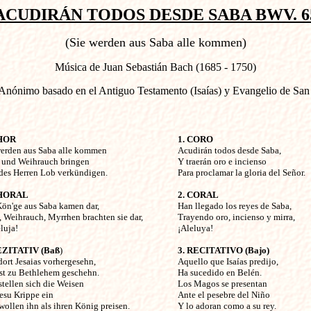
ACUDIRÁN TODOS DESDE SABA BWV. 6
(Sie werden aus Saba alle kommen)
Música de Juan Sebastián Bach (1685 - 1750)
Anónimo basado en el Antiguo Testamento (Isaías) y Evangelio de Sa
CHOR
1. CORO
werden aus Saba alle kommen
Acudirán todos desde Saba,
 und Weihrauch bringen
Y traerán oro e incienso
des Herren Lob verkündigen.
Para proclamar la gloria del Señor.
CHORAL
2. CORAL
Kön'ge aus Saba kamen dar,
Han llegado los reyes de Saba,
 Weihrauch, Myrrhen brachten sie dar,
Trayendo oro, incienso y mirra,
luja!
¡Aleluya!
EZITATIV (Baß
)
3. RECITATIVO (Bajo)
ort Jesaias vorhergesehn,
Aquello que Isaías predijo,
ist zu Bethlehem geschehn.
Ha sucedido en Belén.
stellen sich die Weisen
Los Magos se presentan
esu Krippe ein
Ante el pesebre del Niño
ollen ihn als ihren König preisen.
Y lo adoran como a su rey.