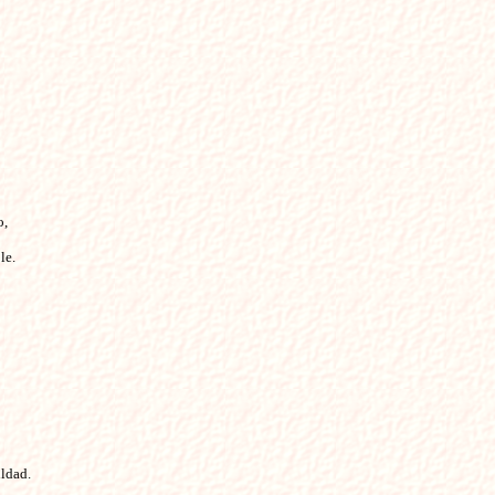
o,
le.
ldad.