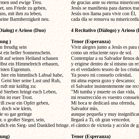
rmen und ewige Treu.

de gracias ante su eterna misericord
et, uns Friede zu geben,

Jesús se manifiesta para darnos tran
uns, mit ihm zu leben,

Jesús nos llama para vivir con Él,

seine Barmherzigkeit neu.
cada día se renueva su misericordi
Dialog) e Arioso (Duo)  

4 Recitativo (Diálogo) y Arioso (
ung )
Tenor (Esperanza)
n freudig sein


Vivir alegres junto a Jesús es para
st ein heller Sonnenschein.

como un reluciente rayo de sol.

llt auf seinen Heiland schauen

Contemplar a su Salvador llenos de
lbst ein Himmelreich erbauen,

y erigirse dentro de sí mismo un rein
isten Eigentum.

es el verdadero tesoro de los cristia
hier ein himmlisch Labsal habe,

Ya poseo mi consuelo celestial,

Geist hier seine Lust und Ruh,

mi alma espera gozo y descanso;

uft mir kräftig zu:

el Salvador insistentemente me recu
 Sterben bringt euch Leben,

"Mi tumba y muerte os dan vida,

n ist euer Trost.

mi resurrección es vuestro consuelo
l zwar ein Opfer geben,

Mi boca te dedicará una ofrenda,

 doch wie klein,

Salvador mío, 

e so gar geringe

aunque pequeña y muy insignifican
, o großer Sieger, sein,

llegará a Ti, oh gran vencedor,

dich ein Sieg- und Danklied bringe.
el cántico de victoria y acción de g
nung)
Tenor (Esperanza)