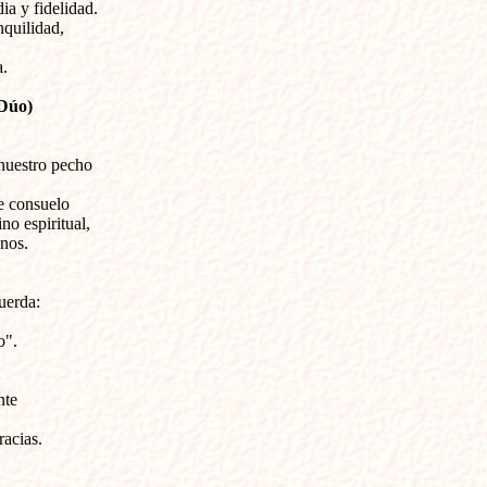
ia y fidelidad.

quilidad,

a.
Dúo) 

 nuestro pecho

 consuelo

o espiritual,

nos.

erda:

".

te

racias.