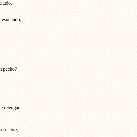
citado,
resucitado,
n pecho?
le retengan.
 se abre,
