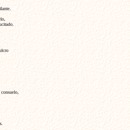
ante.

o,

ucitado.
lcro

consuelo,

.
