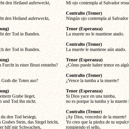
eht den Heiland auferweckt,

Mi ojo contempla al Salvador resu
Contralto (Temor)
eht den Heiland auferweckt,

Ningún ojo contempla al Salvador 
nung)
Tenor (Esperanza)
icht der Tod in Banden.

La muerte no le mantiene atado.
Contralto (Temor)
och der Tod in Banden.

La muerte le mantiene aún atado.
nung)
Tenor (Esperanza)
h Furcht in einer Brust entstehn?

¿Cómo puede haber temor en algú
Contralto (Temor)
s Grab die Toten aus?

¿Vence la tumba a la muerte?
nung)
Tenor (Esperanza)
einem Grabe lieget,


Si Dios yace en una tumba,

b und Tod ihn nicht.
no es porque la tumba y la muerte 
Contralto (Temor)
 du den Tod besiegt,


¡Ay Dios, vencedor de la muerte!

 Grabes Stein, das Siegel bricht,

Yo creo que la piedra de tu sepulcro
er hilf mir Schwachen,

rompiendo el sello, 
