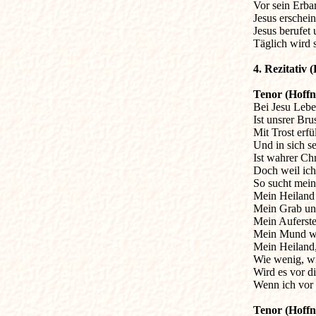
Vor sein Erba
Jesus erschein
Jesus berufet 
Täglich wird 
4. Rezitativ (
Tenor (Hoffn

Bei Jesu Lebe
Ist unsrer Bru
Mit Trost erfü
Und in sich se
Ist wahrer Chr
Doch weil ich 
So sucht mein 
Mein Heiland r
Mein Grab und
Mein Aufersteh
Mein Mund wil
Mein Heiland,
Wie wenig, wi
Wird es vor dir
Wenn ich vor 
Tenor (Hoff