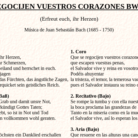
EGOCIJEN VUESTROS CORAZONES BWV. 
(Erfreut euch, ihr Herzen)
Música de Juan Sebastián Bach (1685 - 1750)
1. Coro
ihr Herzen,


Que se regocijen vuestros corazone
hr Schmerzen,

que escapen vuestras penas,

eiland und herrschet in euch.

el Salvador vive y reina en vosotros
jagen

Podéis ahuyentar

as Fürchten, das ängstliche Zagen,

la tristeza, el temor, la temerosa vac
quicket sein geistliches Reich.
pues el Salvador instaura su reino c
(Baß)
2. Recitativo (Bajo)
 Grab und damit unsre Not,


Se rompe la tumba y con ella nuestr
ündigt Gottes Taten;

la boca proclama las grandezas de 
bt, so ist in Not und Tod

Tanto en la miseria como en la muer
n vollkommen wohl geraten.
el Salvador vive, así lo esperan los
3. Aria (Bajo)
chsten ein Danklied erschallen


Que resuene en las alturas una can