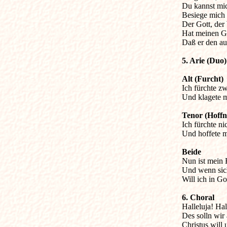
Du kannst mic
Besiege mich 
Der Gott, der 
Hat meinen Gei
Daß er den au
5. Arie (Duo)
Alt (Furcht)

Ich fürchte z
Und klagete me
Tenor (Hoff

Ich fürchte n
Und hoffete me
Beide

Nun ist mein 
Und wenn sich
Will ich in Go
6. Choral

Halleluja! Hal
Des solln wir a
Christus will u