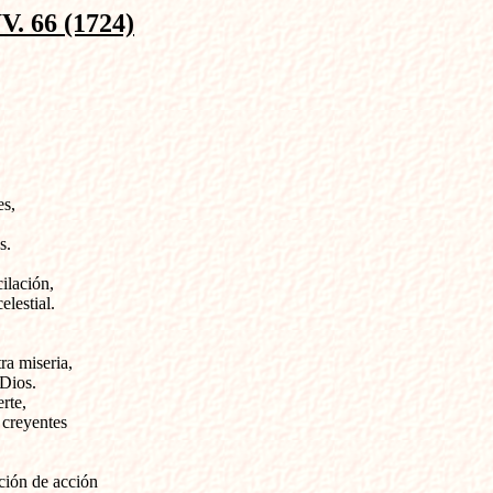
66 (1724)
s,

.

ilación,

elestial.
a miseria,

Dios.

te, 

 creyentes
ción de acción
