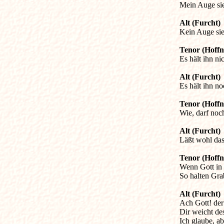

Mein Auge si
Alt (Furcht)

Kein Auge si
Tenor (Hoff

Es hält ihn n
Alt (Furcht)

Es hält ihn n
Tenor (Hoff

Wie, darf noc
Alt (Furcht)

Läßt wohl da
Tenor (Hoff

Wenn Gott in 
So halten Gra
Alt (Furcht)

Ach Gott! der
Dir weicht des
Ich glaube, ab