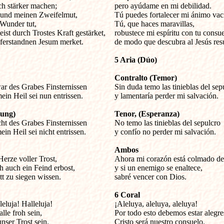
h stärker machen;

pero ayúdame en mi debilidad.

und meinen Zweifelmut,

Tú puedes fortalecer mi ánimo vacil
Wunder tut,

Tú, que haces maravillas, 

st durch Trostes Kraft gestärket,

robustece mi espíritu con tu consuel
ferstandnen Jesum merket.
de modo que descubra al Jesús res
 
5 Aria (Dúo)
Contralto (Temor)
war des Grabes Finsternissen


Sin duda temo las tinieblas del sepu
in Heil sei nun entrissen.
y lamentaría perder mi salvación.
nung)
Tenor, (Esperanza)
icht des Grabes Finsternissen


No temo las tinieblas del sepulcro

in Heil sei nicht entrissen.
y confío no perder mi salvación.
Ambos
Herze voller Trost,


Ahora mi corazón está colmado de 
 auch ein Feind erbost,

y si un enemigo se enaltece,

tt zu siegen wissen.
sabré vencer con Dios.
6 Coral
leluja! Halleluja!


¡Aleluya, aleluya, aleluya!

lle froh sein,

Por todo esto debemos estar alegres
nser Trost sein.

Cristo será nuestro consuelo.
