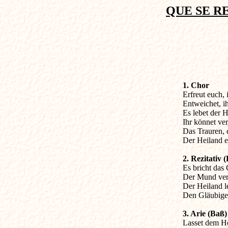
QUE SE R
1. Chor 

Erfreut euch, 
Entweichet, i
Es lebet der H
Ihr könnet ver
Das Trauren, d
Der Heiland er
2. Rezitativ 

Es bricht das
Der Mund verk
Der Heiland le
Den Gläubige
3. Arie (Baß)

Lasset dem Hö