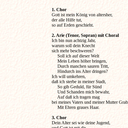
1. Chor

Gott ist mein König von altersher,

der alle Hilfe tut,

2. Arie (Tenor, Sopran) mit Choral

Ich bin nun achtzig Jahr,

warum soll dein Knecht

sich mehr beschweren?

     Soll ich auf dieser Welt

     Mein Leben höher bringen,

     Durch manchen sauren Tritt,

     Hindurch ins Alter dringen?

Ich will umkehren,

daß ich sterbe in meiner Stadt,

     So gib Geduld, für Sünd

     Und Schanden mich bewahr,

     Auf daß ich tragen mag

bei meines Vaters und meiner Mutter Grab.
     Mit Ehren graues Haar.
3. Chor

Dein Alter sei wie deine Jugend,

und Gott ist mit dir
