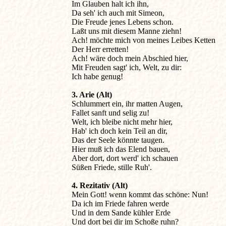
Im Glauben halt ich ihn,

Da seh' ich auch mit Simeon,

Die Freude jenes Lebens schon.

Laßt uns mit diesem Manne ziehn!

Ach! möchte mich von meines Leibes Ketten

Der Herr erretten!

Ach! wäre doch mein Abschied hier,

Mit Freuden sagt' ich, Welt, zu dir:

Ich habe genug!
3. Arie (Alt)

Schlummert ein, ihr matten Augen,

Fallet sanft und selig zu!

Welt, ich bleibe nicht mehr hier,

Hab' ich doch kein Teil an dir,

Das der Seele könnte taugen.

Hier muß ich das Elend bauen,

Aber dort, dort werd' ich schauen

Süßen Friede, stille Ruh'. 
4. Rezitativ (Alt)

Mein Gott! wenn kommt das schöne: Nun!

Da ich im Friede fahren werde 

Und in dem Sande kühler Erde 

Und dort bei dir im Schoße ruhn? 
