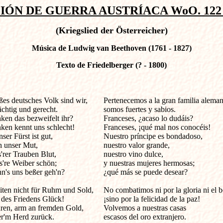
IÓN DE GUERRA AUSTRÍACA WoO. 122 (
(Kriegslied der Österreicher)
Música de Ludwig van Beethoven (1761 - 1827)
Texto de Friedelberger (? - 1800)
ßes deutsches Volk sind wir, 

Pertenecemos a la gran familia alemana
chtig und gerecht. 

somos fuertes y sabios.

ken das bezweifelt ihr? 

Franceses, ¿acaso lo dudáis?

nken kennt uns schlecht! 

Franceses, ¡qué mal nos conocéis!

er Fürst ist gut, 

Nuestro príncipe es bondadoso,

 unser Mut, 

nuestro valor grande,

'rer Trauben Blut, 

nuestro vino dulce,

're Weiber schön; 

y nuestras mujeres hermosas;

n's uns beßer geh'n? 

¿qué más se puede desear?

eiten nicht für Ruhm und Sold, 

No combatimos ni por la gloria ni el bo
 des Friedens Glück! 

¡sino por la felicidad de la paz!

ren, arm an fremden Gold, 

Volvemos a nuestras casas

r'm Herd zurück. 

escasos del oro extranjero.
