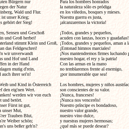
ten Bürgern nur 

Para los hombres honrados

egen der Natur 

la naturaleza sólo es pródiga

nberg, Wald und Flur. 

en los viñedos, bosques y mieses.

ist unser Krieg; 

Nuestra guerra es justa,

 gehört der Sieg! 

¡alcanzaremos la victoria!

en, Sensen und Geschoß 

¡Todos, grandes y pequeños,

ein und Groß herbei! 

acuden con lanzas, hoces y guadañas!

aterland stimmt Klein und Groß, 

¡Todos, grandes y pequeños, aman a la 
an das Feldgeschrei! 

¡Entonad himnos marciales!

'n wir unverwandt 

¡Nos mantendremos firmes luchando p
s und Hof und Land 

nuestro hogar, el rey y la patria!

fen in der Hand 

Con las armas en la mano 

lagen mutig d'rein, 

no temblaremos frente al enemigo,

 auch ihrer sei'n! 

¡por innumerable que sea!

eib und Kind in Österreich 

Los hombres, mujeres y niños austríac
ef den eig'nen Wert. 

son conscientes de su valor.

anken! werden wir von euch 

¡Nunca, franceses! 

 und betört. 

¡Nunca nos venceréis!

er Fürst ist gut, 

Nuestro príncipe es bondadoso,

 unser Mut, 

nuestro valor grande,

'rer Trauben Blut, 

nuestro vino dulce,

're Weiber schön; 

y nuestras mujeres hermosas;

n's uns beßer geh'n? 

¿qué más se puede desear?
