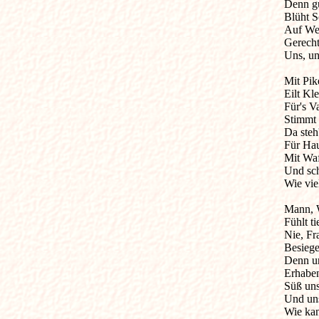
Denn gu
Blüht S
Auf Wei
Gerecht 
Uns, uns
Mit Pik
Eilt Kl
Für's V
Stimmt 
Da steh
Für Hau
Mit Waf
Und sch
Wie viel
Mann, W
Fühlt ti
Nie, Fr
Besieget
Denn uns
Erhaben
Süß uns
Und uns
Wie kan