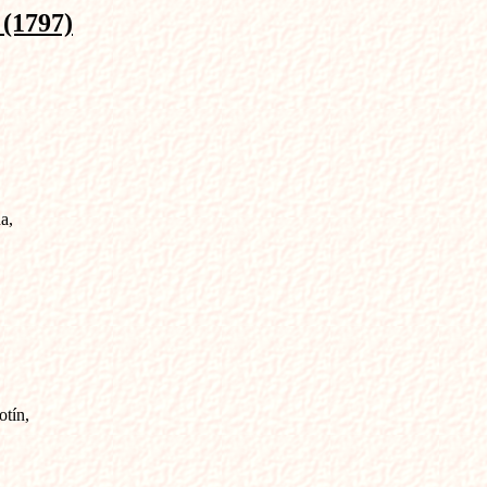
1797)
,

tín,
