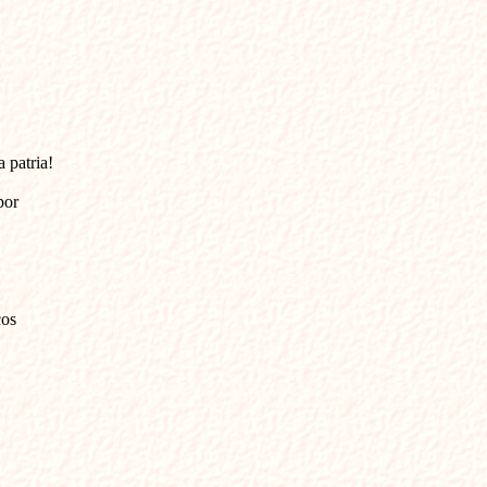
patria!

or

os
