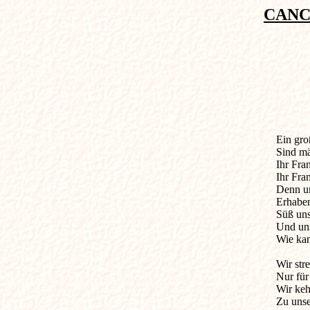
CANC
Ein gro
Sind mä
Ihr Fran
Ihr Fra
Denn uns
Erhaben
Süß uns
Und uns
Wie kan
Wir str
Nur für
Wir keh
Zu unse