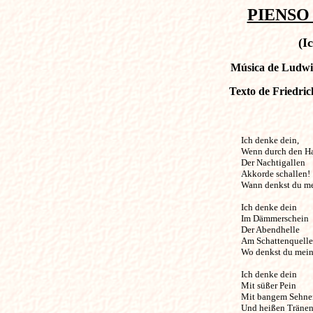
PIENSO 
(I
Música de Ludwig
Texto de Friedric
Ich denke dein, 

Wenn durch den Hai
Der Nachtigallen 

Akkorde schallen! 

Wann denkst du me
Ich denke dein 

Im Dämmerschein 

Der Abendhelle 

Am Schattenquelle!
Wo denkst du mein?
Ich denke dein 

Mit süßer Pein 

Mit bangem Sehnen
Und heißen Tränen!