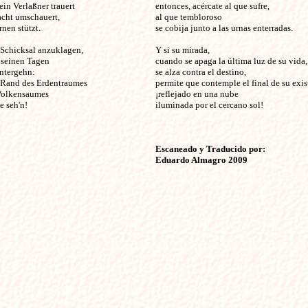
n Verlaßner trauert 

entonces, acércate al que sufre,

cht umschauert, 

al que tembloroso

nen stützt. 

se cobija junto a las urnas enterradas.

 Schicksal anzuklagen, 

Y si su mirada, 

seinen Tagen 

cuando se apaga la última luz de su vida,

ntergehn: 

se alza contra el destino,

 Rand des Erdentraumes 

permite que contemple el final de su exis
olkensaumes 

¡reflejado en una nube

 seh'n! 

iluminada por el cercano sol!

Escaneado y Traducido por:

Eduardo Almagro 2009