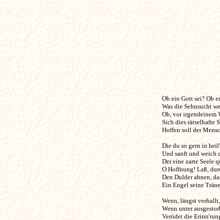
Ob ein Gott sei? Ob er 
Was die Sehnsucht wei
Ob, vor irgendeinem W
Sich dies rätselhafte S
Hoffen soll der Mensch
Die du so gern in heil'
Und sanft und weich d
Der eine zarte Seele qu
O Hoffnung! Laß, dur
Den Dulder ahnen, daß
Ein Engel seine Tränen
Wenn, längst verhallt
Wenn unter ausgestor
Verödet die Erinn'rung 