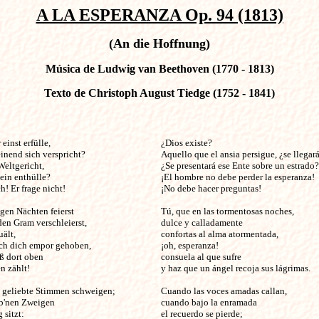
A LA ESPERANZA Op. 94 (1813)
(An die Hoffnung)
Música de Ludwig van Beethoven (1770 - 1813)
Texto de Christoph August Tiedge (1752 - 1841)
einst erfülle, 

¿Dios existe? 

nend sich verspricht? 

Aquello que el ansia persigue, ¿se llegará
eltgericht, 

¿Se presentará ese Ente sobre un estrado?

ein enthülle? 

¡El hombre no debe perder la esperanza!

! Er frage nicht! 

¡No debe hacer preguntas!

gen Nächten feierst 

Tú, que en las tormentosas noches,

en Gram verschleierst, 

dulce y calladamente

ält, 

confortas al alma atormentada,

ch dich empor gehoben, 

¡oh, esperanza!

 dort oben 

consuela al que sufre

 zählt! 

y haz que un ángel recoja sus lágrimas.

, geliebte Stimmen schweigen; 

Cuando las voces amadas callan,

b'nen Zweigen 

cuando bajo la enramada

sitzt: 

el recuerdo se pierde;
