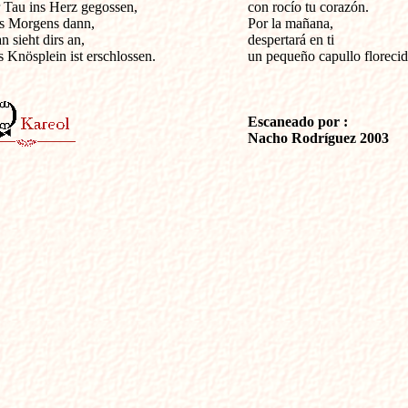
r Tau ins Herz gegossen,

con rocío tu corazón.

s Morgens dann,

Por la mañana,

n sieht dirs an,

despertará en ti

s Knösplein ist erschlossen.

un pequeño capullo florecido
Escaneado por :

Nacho Rodríguez 2003