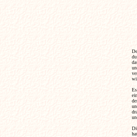
Dei
du
da
un
ve
wi
Es
ei
de
un
dr
un
Di
ha