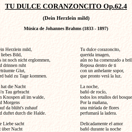
TU DULCE CORANZONCITO Op.62.4
(Dein Herzlein mild)
Música de Johannes Brahms (1833 - 1897)
n Herzlein mild,                                        

Tu dulce corazoncito,

 liebes Bild,

querida imagen,

s ist noch nicht erglommen,

aún no ha comenzado a brilla
d drinnen ruht

Reposa dentro de ti

rträumte Glut,

con un anhelante sopor,

rd bald zu Tage kommen.

que pronto verá la luz.

 hat die Nacht

La noche,

n'n Tau gebracht

bañó de rocío,

n Knospen all im walde,

todos los retallos del bosque.
d Morgens

Por la mañana,

auf da blüht's zuhauf

una miríada de flores

d duftet durch die Halde.

perfumará la ladera.

e Liebe sacht

Delicadamente el amor

t über Nacht

bañó durante la noche
