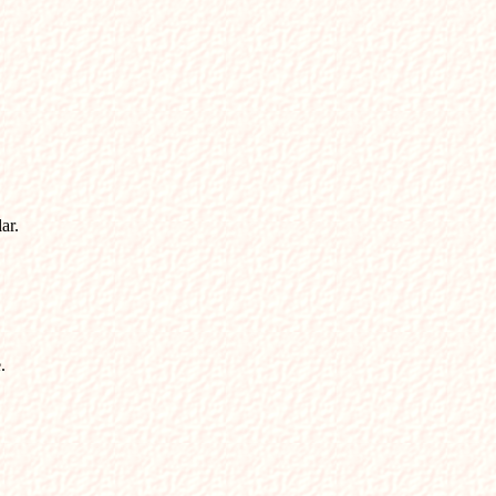
r.


