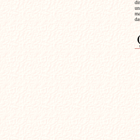
di
un
ma
da