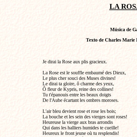
LA ROSA
Música de Ga
Texto de Charles Marie 
Je dirai la Rose aux plis gracieux.                             
La Rose est le souffle embaumé des Dieux,

Le plus cher souci des Muses divines!

Le dirai ta gloire, ô charme des yeux,

Ô fleur de Kypris, reine des collines! 

Tu t'épanouis entre les beaux doigts 

De l'Aube écartant les ombres moroses.

L'air bleu devient rose et rose les bois;

La bouche et les sein des vierges sont roses!

Heureuse la vierge aux bras arrondis

Qui dans les halliers humides te cueille!

Heureux le front jeune où tu resplendis!
