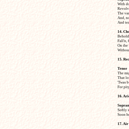

With d
Revolvi
The var
And, no
And tea
14. Ch

Behold
Fall'n, 
On the 
Without
15. Rec
Tenor

The mi
That lo
'Twas b
For pit
16. Ari
Sopra

Softly
Soon he
17. Air
