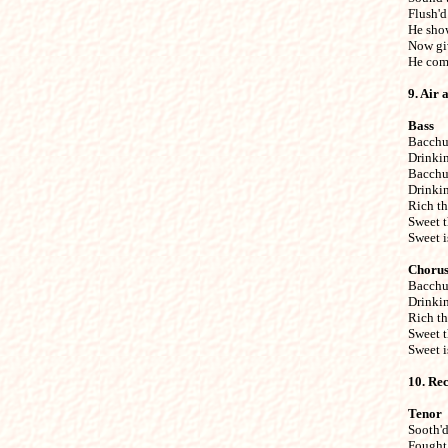
Flush'd
He show
Now giv
He com
9. Air 
Bass

Bacchu
Drinkin
Bacchus
Drinking
Rich the
Sweet t
Sweet i
Choru

Bacchus
Drinking
Rich the
Sweet t
Sweet i
10. Rec
Tenor

Sooth'
Fought a