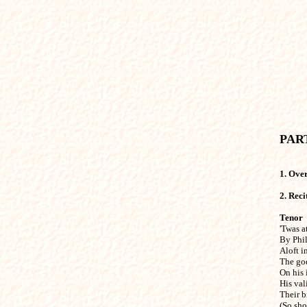
1. Over
2. Recit
Tenor
'Twas at
By Phil
Aloft in
The god
On his 
His val
Their b
(So sho