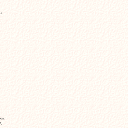
a. 
ón.

,
