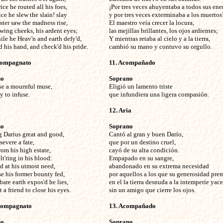
ce he routed all his foes, 

¡Por tres veces ahuyentaba a todos sus ene
ce he slew the slain! slay

y por tres veces exterminaba a los muertos!
ter saw the madness rise,

El maestro veía crecer la locura,

wing cheeks, his ardent eyes;

las mejillas brillantes, los ojos ardientes;

le he Heav'n and earth defy'd,

Y mientras retaba al cielo y a la tierra,

 his hand, and check'd his pride.
cambió su mano y contuvo su orgullo. 
compagnato

11. Acompañado

no
Soprano
se a mournful muse,


Eligió un lamento triste

y to infuse. 
que infundiera una ligera compasión. 
12. Aria

no
Soprano
g Darius great and good,


Cantó al gran y buen Darío,

evere a fate,

que por un destino cruel,

rom his high estate, 

cayó de su alta condición.

t'ring in his blood:

Empapado en su sangre,

d at his utmost need,

abandonado en su extrema necesidad

e his former bounty fed,

por aquellos a los que su generosidad prem
bare earth expos'd he lies,

en el la tierra desnuda a la intemperie yace,
 a friend to close his eyes. 
sin un amigo que cierre los ojos. 
compagnato

13. Acompañado

no
Soprano