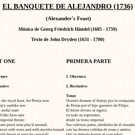
EL BANQUETE DE ALEJANDRO (1736)
(Alexander's Feast)
Música de Georg Friedrich Händel (1685 - 1759)
Texto de John Dryden (1631 - 1700)
ture

1. Obertura

ative 

2. Recitativo

Tenor
 the royal feast, for Persia won

Ocurrió durante el festejo por la conquista 
ip's warlike son: 

de Persia por el hijo guerrero de Filipo.

 awful state

El héroe divino se irguió,

-like hero sate

en todo su esplendor,

imperial throne:

desde su trono imperial.

iant peers were plac'd around;

Sus valeroso pares, alrededor de él situados
rows with roses and with myrtles bound.

con las frentes ceñidas de rosas y mirtos.

uld 
desert in arms 
be crown'd).

(Así se debería honrar al vencedor)
