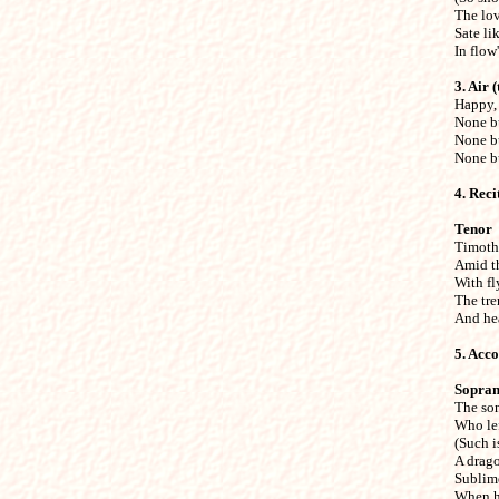
The lov
Sate li
In flow
3. Air 

Happy,
None bu
None bu
None bu
4. Recit
Tenor

Timoth
Amid th
With fl
The tre
And hea
5. Acc
Sopra

The so
Who lef
(Such i
A drago
Sublime
When he