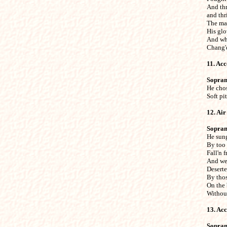
And thri
and thri
The mas
His glo
And whi
Chang'd
11. Ac
Sopra

He cho
Soft pit
12. Air

Sopra

He sun
By too s
Fall'n f
And wel
Deserte
By thos
On the 
Without
13. Ac
Sopra