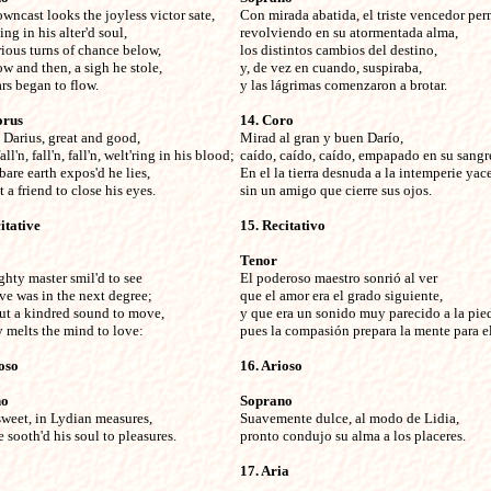
owncast looks the joyless victor sate,


Con mirada abatida, el triste vencedor per
ng in his alter'd soul,

revolviendo en su atormentada alma,

ious turns of chance below,

los distintos cambios del destino,

w and then, a sigh he stole,

y, de vez en cuando, suspiraba,

rs began to flow. 
y las lágrimas comenzaron a brotar. 
orus
14. Coro
 Darius, great and good,


Mirad al gran y buen Darío,

fall'n, fall'n, fall'n, welt'ring in his blood;

caído, caído, caído, empapado en su sangre
bare earth expos'd he lies,

En el la tierra desnuda a la intemperie yace,
 a friend to close his eyes. 
sin un amigo que cierre sus ojos.
itative

15. Recitativo

Tenor
ghty master smil'd to see


El poderoso maestro sonrió al ver

ve was in the next degree;

que el amor era el grado siguiente,

ut a kindred sound to move,

y que era un sonido muy parecido a la pied
y melts the mind to love:
pues la compasión prepara la mente para e
oso

16. Arioso

no
Soprano
 sweet, in Lydian measures,


Suavemente dulce, al modo de Lidia,

 sooth'd his soul to pleasures.
pronto condujo su alma a los placeres. 
17. Aria
