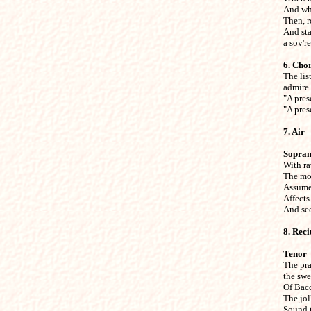
And whi
Then, r
And sta
a sov'r
6. Cho

The lis
admire 
"A pres
"A pres
7. Air

Sopra

With ra
The mon
Assumes
Affects 
And see
8. Recit
Tenor

The pra
the swe
Of Bacc
The jol
Sound t