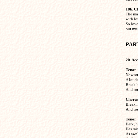
18b. C

The ma
with lo
So love
but mus
20. Ac
Tenor
Now str
A loude
Break h
And rou
Choru

Break 
And rou
Tenor

Hark, 
Has rais
As awak