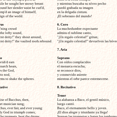
le he sought her snowy breast:

y mientras buscaba su níveo pecho

ound her slender waist he curl'd,

quedó grabada su imagen 

mp'd an image of himself,

en la delgada cintura.

eign of the world. 
¡El soberano del mundo!
rus
6. Coro
t'ning crowd


La muchedumbre expectante 

the lofty sound, 

admira el sublime canto,

ent deity!" they shout around;

"¡Un regalo celestial!" gritan;

ent deity!" the vaulted roofs rebound.
"¡Un regalo celestial!" devuelven las bóve
7. Aria

no
Soprano
vish'd ears


Con oídos complacidos

arch hears,

el monarca escucha;

 the God,

se reconoce dios,

to nod,

y conmovido asiente

ms to shake the spheres. 
mientras el orbe parece estremecerse.
ative

8. Recitativo

Tenor
ise of Bacchus, then, 


La alabanza a Baco, el gentil músico, 

et musician sung;

luego cantó.

hus, ever fair, and ever young:

Baco, el eternamente bello y joven.

ly God in triumph comes;

¡El dios alegre y triunfante ya llega!

he trumpets, beat the drums:

Suenan las trompetas y baten los tambores.