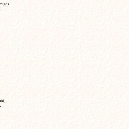
migos



ió,


