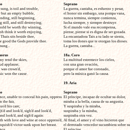
no
Soprano
 sung, is toil and trouble,


La guerra, cantaba, es esfuerzo y pesar,

but an empty bubble,

el honor sin embargo, una pompa vana,

nding, still beginning,

nunca termina, siempre comienza,

 still, and still destroying;

lucha siempre, y siempre destruye.

world be worth thy winning,

Si el mundo vale esa recompensa,

oh think it worth enjoying,

piense, piense si es digna de ser gozada.

Thais sits beside thee,

La encantadora Tais a tu lado se sienta,

e good the Gods provide thee.

toma los dones que te otorgan los dioses.

sung...
La guerra, cantaba...
horus
18a. Coro
ny rend the skies, 


La multitud estremece los cielos,

ud applause;

con una gran ovación,

 was crown'd, 

porque el amor fue coronado, 

ic won the cause.
pero la música ganó la causa. 
19. Aria

no
Soprano
ince, unable to conceal his pain, oppress


El príncipe, incapaz de ocultar su dolor,

 the fair,

miraba a la bella, causa de su angustia.

s'd his care;

Y suspiraba y la miraba, 

h'd and look'd, sigh'd and look'd,

suspiraba y la miraba, 

and look'd, and sigh'd again:

suspiraba otra vez.

th with love and wine at once oppress'd,

Al final, el amor y el vino hicieron que 

quish'd victor sunk upon her breast.

el derrotado vencedor sucumbiera sobre su
nce...
El príncipe...