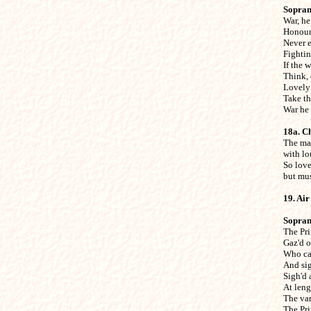
Sopra

War, he
Honour 
Never e
Fighting
If the 
Think, 
Lovely 
Take th
War he 
18a. C

The ma
with lo
So love
but mus
19. Air

Sopra

The Pr
Gaz'd on
Who cau
And sig
Sigh'd 
At leng
The van
The Pri