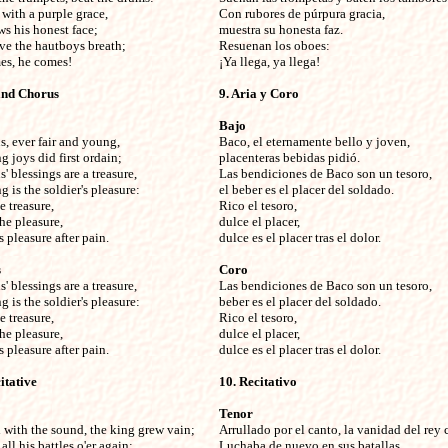
 with a purple grace,

Con rubores de púrpura gracia,

s his honest face;

muestra su honesta faz.

e the hautboys breath;

Resuenan los oboes:

es, he comes! 
¡Ya llega, ya llega! 
and Chorus

9. Aria y Coro

Bajo
s, ever fair and young,


Baco, el eternamente bello y joven,

g joys did first ordain;

placenteras bebidas pidió.

' blessings are a treasure,

Las bendiciones de Baco son un tesoro,

 is the soldier's pleasure:

el beber es el placer del soldado.

 treasure,

Rico el tesoro,

he pleasure,

dulce el placer,

s pleasure after pain. 
dulce es el placer tras el dolor. 
s
Coro
' blessings are a treasure,


Las bendiciones de Baco son un tesoro,

 is the soldier's pleasure:

beber es el placer del soldado.

 treasure,

Rico el tesoro,

he pleasure,

dulce el placer,

s pleasure after pain. 
dulce es el placer tras el dolor.
itative

10. Recitativo

Tenor
d with the sound, the king grew vain;


Arrullado por el canto, la vanidad del rey c
ll his battles o'er again;

Luchaba de nuevo en sus batallas.
