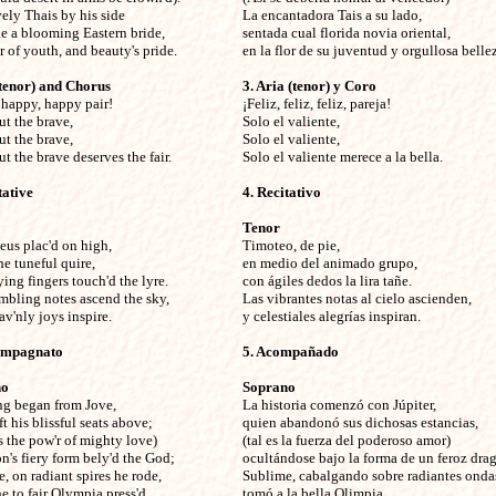
ely Thais by his side

La encantadora Tais a su lado,

ke a blooming Eastern bride,

sentada cual florida novia oriental,

'r of youth, and beauty's pride. 
en la flor de su juventud y orgullosa bellez
(tenor) and Chorus
3. Aria (tenor) y Coro
 happy, happy pair!


¡Feliz, feliz, feliz, pareja!

t the brave,

Solo el valiente,

t the brave,

Solo el valiente,

t the brave deserves the fair. 
Solo el valiente merece a la bella.
ative

4. Recitativo

Tenor
eus plac'd on high,


Timoteo, de pie,

e tuneful quire,

en medio del animado grupo,

ying fingers touch'd the lyre.

con ágiles dedos la lira tañe.

mbling notes ascend the sky,

Las vibrantes notas al cielo ascienden,

v'nly joys inspire. 
y celestiales alegrías inspiran. 
ompagnato

5. Acompañado

no
Soprano
ng began from Jove,


La historia comenzó con Júpiter,

t his blissful seats above;

quien abandonó sus dichosas estancias,

s the pow'r of mighty love)

(tal es la fuerza del poderoso amor)

n's fiery form bely'd the God;

ocultándose bajo la forma de un feroz drag
, on radiant spires he rode,

Sublime, cabalgando sobre radiantes ondas
 to fair Olympia press'd,

tomó a la bella Olimpia
