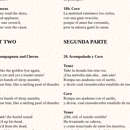
horus
18b. Coro
ny rend the skies,


La multitud estremece los cielos, 

ud applause;

con una gran ovación;

 was crown'd, 

porque el amor fue coronado, 

ic won the cause. 

pero la música ganó la causa. 

compagnato and Chorus

20. Acompañado y Coro

Tenor
ike the golden lyre again,

Tañe la dorada lira otra vez.

r yet and yet a louder strain!

¡Una melodía más alta... más aún!

is bands of sleep asunder,

Rompa sus ataduras con el sueño,

se him, like a rattling peal of thunder.
y álcele cual ensordecedor estallido de tru
s
Coro
his bands of sleep asunder,


Rompa sus ataduras con el sueño,

se him, like a rattling peal of thunder. 
y álcese, cual ensordecedor estallido de tr
Tenor
hark! the horrid sound


¡Oíd, oíd, el sonido terrible!

'd up his head,

Ha levantado su cabeza,

'd from the dead,

y como resucitado de entre los muertos,
