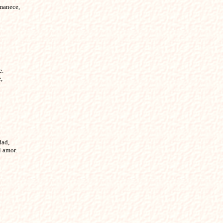
manece,

.



ad,

l amor.