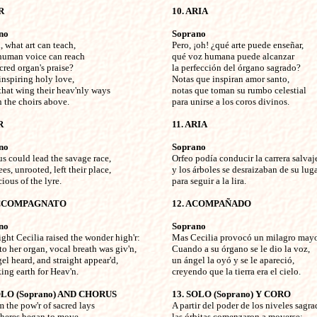
R
10. ARIA
no
Soprano
, what art can teach,


Pero, ¡oh! ¿qué arte puede enseñar,

uman voice can reach

qué voz humana puede alcanzar

red organ's praise?

la perfección del órgano sagrado?

inspiring holy love,

Notas que inspiran amor santo,

that wing their heav'nly ways

notas que toman su rumbo celestial

 the choirs above. 

para unirse a los coros divinos.

R
11. ARIA
no
Soprano
us could lead the savage race,


Orfeo podía conducir la carrera salvaje
es, unrooted, left their place,

y los árboles se desraizaban de su lugar
ous of the lyre. 

para seguir a la lira.

ACCOMPAGNATO
12. ACOMPAÑADO
no
Soprano
ight Cecilia raised the wonder high'r:


Mas Cecilia provocó un milagro mayor
o her organ, vocal breath was giv'n,

Cuando a su órgano se le dio la voz, 

l heard, and straight appear'd,

un ángel la oyó y se le apareció, 

ng earth for Heav'n. 

creyendo que la tierra era el cielo.

OLO (Soprano) AND CHORUS
13. SOLO (Soprano) Y CORO
m the pow'r of sacred lays


A partir del poder de los niveles sagrad
heres began to move,

las órbitas comenzaron a moverse;
