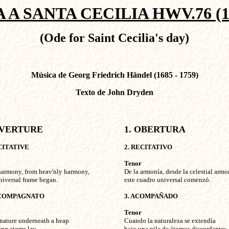
 A SANTA CECILIA HWV.76 (1
(Ode for Saint Cecilia's day)
Música de Georg Friedrich Händel (1685 - 1759)
Texto de John Dryden
OVERTURE
1. OBERTURA
CITATIVE
2. RECITATIVO
Tenor
harmony, from heav'nly harmony,


De la armonía, desde la celestial armon
niversal frame began. 

este cuadro universal comenzó.

CCOMPAGNATO
3. ACOMPAÑADO
Tenor
nature underneath a heap


Cuando la naturaleza se extendía

ing atoms lay,

bajo una pila de átomos discordantes
