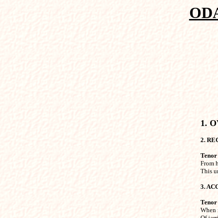
ODA
1. 
2. RE
Tenor

From 
This u
3. A
Tenor

When 
Of jarr