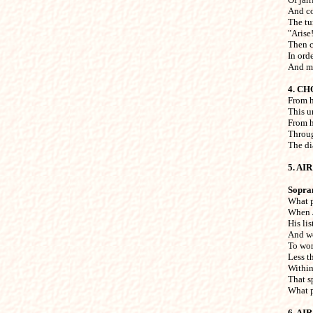
And co
The tu
"Arise
Then c
In orde
And mu
4. C

From 
This u
From h
Through
The di
5. AIR
Sopra

What 
When J
His lis
And won
To wors
Less t
Within 
That s
What p
6. AI