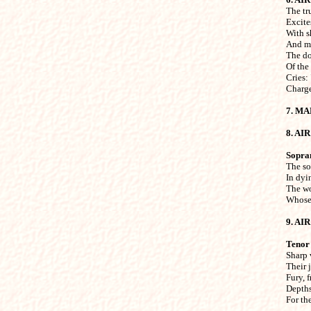

The tr
Excites
With sh
And mo
The do
Of the
Cries: 
Charge,
7. M
8. AIR
Sopra

The so
In dyi
The wo
Whose 
9. AIR
Tenor

Sharp 
Their 
Fury, f
Depths
For the