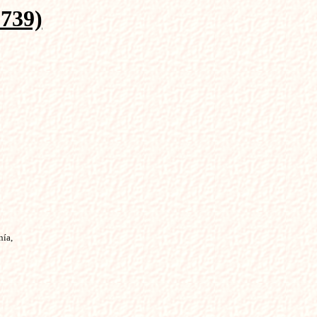
739)
ía,
