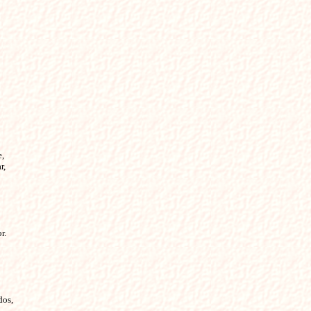
,

,

.

os,
