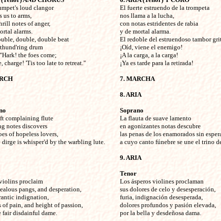
umpet's loud clangor


El fuerte estruendo de la trompeta

 us to arms,

nos llama a la lucha,

rill notes of anger,

con notas estridentes de rabia 

rtal alarms.

y de mortal alarma.

uble, double, double beat

El redoble del estruendoso tambor grit
 thund'ring drum

¡Oíd, viene el enemigo!

"Hark! the foes come;

¡A la carga, a la carga!

 charge! 'Tis too late to retreat." 

¡Ya es tarde para la retirada!

ARCH
7. MARCHA
8. ARIA
no
Soprano
ft complaining flute


La flauta de suave lamento

ng notes discovers

en agonizantes notas descubre 

es of hopeless lovers,

las penas de los enamorados sin espera
dirge is whisper'd by the warbling lute. 

a cuyo canto fúnebre se une el trino de
9. ARIA
Tenor
violins proclaim


Los ásperos violines proclaman

jealous pangs, and desperation,

sus dolores de celo y desesperación,

rantic indignation,

furia, indignación desesperada,

 of pain, and height of passion,

dolores profundos y pasión elevada,

 fair disdainful dame. 

por la bella y desdeñosa dama.
