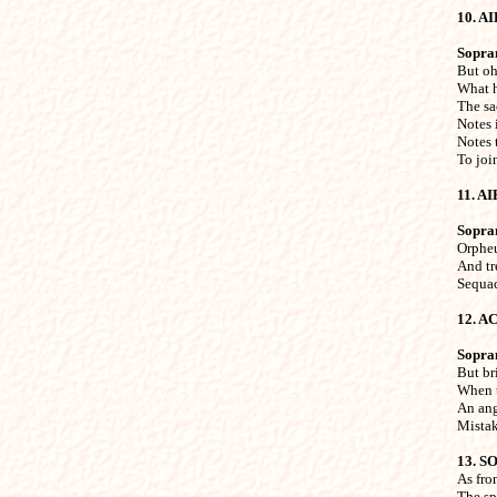
10. AI
Sopra

But oh
What h
The sac
Notes 
Notes 
To join
11. AI
Sopra

Orphe
And tre
Sequaci
12. 
Sopra

But br
When t
An ange
Mistaki
13. S

As fro
The sp