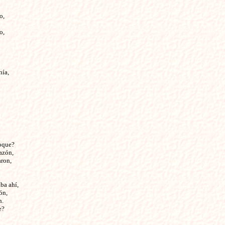
,

,

ía,

oque?

zón,

ron,

a ahí,

n,

.

?
