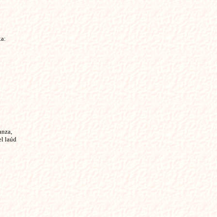
a:

nza,

l laúd
