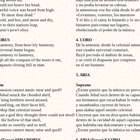
uld not heave her head,

y no podía levantar su cabeza;

neful voice was heard from high:

la armoniosa voz fue oída desde lo alto
! Ye more than dead."

«Levantaos, vosotros, los muertos»

old, and hot, and moist and dry,

Y el frío y el calor, lo húmedo y lo seco
r to their stations leap,

brotaron para tomar sus lugares,

sic's pow'r obey. 

obedeciendo el poder de la música.

HORUS
4. CORO
harmony, from heav'nly harmony,


De la armonía, desde la celestial armon
niversal frame began,

este cuadro universal comenzó,

armony to harmony,

fluyó por todo el ámbito de notas,

 all the compass of the notes it ran,

y se cerró el diapasón por completo

apason closing full in man. 

en el ser humano.

5. ARIA
no
Soprano
passion cannot music raise and quell!


¿Existe pasión que la música no prov
ubal struck the chorded shell,

Cuando Jubal tocó dentro de su capara
t'ning brethren stood around,

sus hermanos que escuchaban le rodea
d'ring, on their faces fell,

y asombrados cayeron de bruces

hip that celestial sound.

para alabar aquel sonido celestial.

han a god they thought there could not dwell

Creyeron que era un dios quien habitab
the hollow of that shell,

dentro de la cavidad de aquel caparazó
poke so sweetly and so well.

que hablaba tan dulcemente y tan bien
assion cannot music raise and quell! 

¿Existe pasión que la música no calme
R (Tenor) AND CHORUS
6. ARIA (Tenor) Y CORO