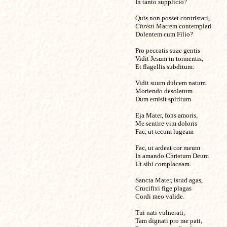
In tanto supplicio?
Quis non posset contristari,
Christi
Matrem contemplari
Dolentem cum Filio?
Pro peccatis suae gentis
Vidit Jesum in tormentis,
Et flagellis subditum.
Vidit suum dulcem natum
Moriendo desolatum
Dum emisit spiritum
Eja Mater, fons amoris,
Me sentire vim doloris
Fac, ut tecum lugeam
Fac, ut ardeat cor meum
In amando Christum Deum
Ut sibi complaceam.
Sancta Mater, istud agas,
Crucifixi fige plagas
Cordi meo valide.
Tui nati vulnerati,
Tam dignati pro me pati,