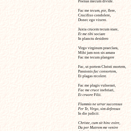
Poenas mecum divide.
Fac me
tecum, pie,
flere,
Crucifixo condolere,
Donec ego vixero.
Juxta crucem tecum stare,
Et me tibi
sociare
In planctu desidero
Virgo virginum praeclara,
Mihi jam non sis amara
Fac me tecum plangere
Fac, ut portem Christi mortem,
Passionis
fac consortem
,
Et plagas recolere.
Fac me plagis vulnerari,
Fac me cruce
inebriari,
Et cruore
Filii.
Flammis ne urrar succensus
Per Te, Virgo, sim defensus
In die judicii.
Christe, cum sit hinc exire,
Da per Matrem me venire