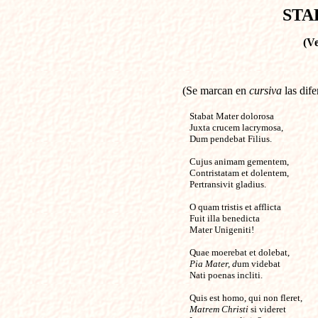
STA
(Ve
(Se marcan en
cursiva
las dife
Stabat Mater dolorosa
Juxta crucem lacrymosa,
Dum pendebat Filius.
Cujus animam gementem,
Contristatam et dolentem,
Pertransivit gladius.
O quam tristis et afflicta
Fuit illa benedicta
Mater Unigeniti!
Quae moerebat et dolebat,
Pia Mater, d
um videbat
Nati poenas incliti.
Quis est homo, qui non fleret,
Matrem Christi
si videret