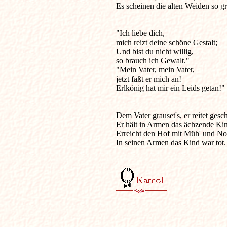
Es scheinen die alten Weiden so gr
"Ich liebe dich, 

mich reizt deine schöne Gestalt; 

Und bist du nicht willig, 

so brauch ich Gewalt."

"Mein Vater, mein Vater, 

jetzt faßt er mich an! 

Erlkönig hat mir ein Leids getan!" 

Dem Vater grauset's, er reitet gesch
Er hält in Armen das ächzende Kind
Erreicht den Hof mit Müh' und Not:
In seinen Armen das Kind war tot. 