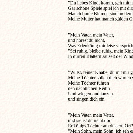
"Du liebes Kind, komm, geh mit mi
Gar schöne Spiele spiel ich mit dir; 
Manch bunte Blumen sind an dem S
Meine Mutter hat manch gülden G
"Mein Vater, mein Vater, 

und hörest du nicht, 

Was Erlenkönig mir leise verspricht
"Sei ruhig, bleibe ruhig, mein Kind:
In dürren Blättern säuselt der Wind
"Willst, feiner Knabe, du mit mir g
Meine Töchter sollen dich warten s
Meine Töchter führen 

den nächtlichen Reihn 

Und wiegen und tanzen 

und singen dich ein"

"Mein Vater, mein Vater, 

und siehst du nicht dort 

Erlkönigs Töchter am düstern Ort?
"Mein Sohn, mein Sohn, ich seh es