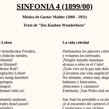
SINFONIA 4 (1899/00)
Música de Gustav Mahler (1860 - 1911)
Texto de "Des Knaben Wunderhorn"
e Leben
La vida celestial
e himmlischen Freuden, 

Disfrutamos los placeres celesti
 Irdische meiden, 

y evitamos los terrenales. 

etümmel 

¡Ningún tumulto mundano 

im Himmel! 

alcanza a oírse en el Cielo! 

tester Ruh'! 

¡Todo vive en la paz más dulce
nglisches Leben! 

¡Llevamos una vida angelical! 
z lustig daneben! 

No obstante, somos muy alegre
pringen, 

bailamos y brincamos, 

ingen! 

¡brincamos y cantamos! 

immel sieht zu! 

Entretanto, ¡San Pedro está en 
mlein auslasset, 

San Juan ha permitido a su pe
des drauf passet! 

¡ir al encuentro del carnicero 
duldig's, 

Conducimos a una víctima, 
