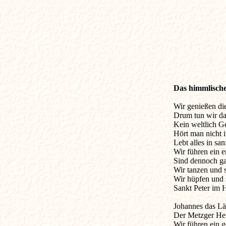
Das himmlisch
Wir genießen di
Drum tun wir das
Kein weltlich G
Hört man nicht 
Lebt alles in sanf
Wir führen ein e
Sind dennoch gan
Wir tanzen und s
Wir hüpfen und s
Sankt Peter im H
Johannes das Läm
Der Metzger Hero
Wir führen ein ge