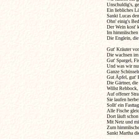
Unschuldig's, ged
Ein liebliches L
Sankt Lucas den 
Ohn' einig's Bed
Der Wein kost' ke
Im himmlischen K
Die Englein, die
Gut' Kräuter von
Die wachsen im 
Gut' Spargel, Fis
Und was wir nur 
Ganze Schüsseln 
Gut Äpfel, gut' B
Die Gärtner, die 
Willst Rehbock, 
Auf offener Stra
Sie laufen herbei!
Sollt' ein Fastt
Alle Fische glei
Dort läuft schon 
Mit Netz und mit
Zum himmlischen
Sankt Martha die