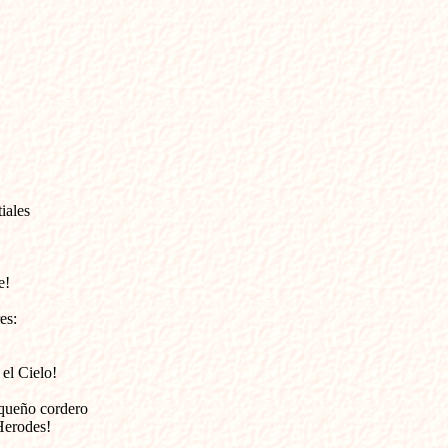
ales 

! 



s: 

el Cielo!

queño cordero 

Herodes!
