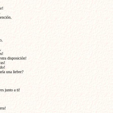
! 



ención. 

,

 

! 

tra disposición!

s! 

do!

ría una liebre? 

s junto a ti! 

ra! 
