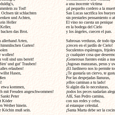
uldig's, 

a una inocente víctima 

ämmlein zu Tod! 

¡al pequeño cordero a la muerte
Ochsen tät schlachten 

San Lucas sacrifica los bueyes 
enken und Achten, 

sin prestarles pensamiento o at
in Heller 

El vino no cuesta un penique 

eller, 

en la bodega del Cielo

 backen das Brot. 

y los ángeles, cuecen el pan. 

 allerhand Arten, 

Sabrosas verduras, de todo tipo
himmlischen Garten! 

¡crecen en el jardín de Cielo! 

olen 

Suculentos espárragos, frijoles,
wollen! 

¡y cualquier cosa que deseemos
voll sind uns bereit! 

¡Generosas fuentes están a nues
irn' und gut' Trauben! 

¡Jugosas manzanas, peras y uva
alles erlauben! 

¡El Jardinero nos lo permite to
willst Hasen, 

¿Te gustaría un ciervo, te gusta
ßen 

Por las despejadas llanuras, 

 

¡ellos caminan a tu lado! 

ag etwa kommen, 

Si algún día lo necesitaras, 

ch mit Freuden angeschwommen!           

¡todos los peces nadarían alegre
Sankt Peter 

Allí, San Pedro camina, 

 Köder 

con sus redes y cebo,

 Weiher hinein. 

al estanque celestial. 

 Köchin muß sein. 

¡Santa Marta debe ser la cocine