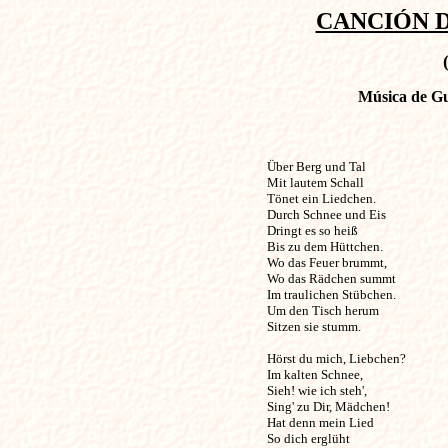
CANCIÓN D
Música de Gu
Über Berg und Tal                              
Mit lautem Schall

Tönet ein Liedchen.

Durch Schnee und Eis

Dringt es so heiß

Bis zu dem Hüttchen.

Wo das Feuer brummt,

Wo das Rädchen summt

Im traulichen Stübchen.

Um den Tisch herum

Sitzen sie stumm.

Hörst du mich, Liebchen?        

Im kalten Schnee,

Sieh! wie ich steh',

Sing' zu Dir, Mädchen!

Hat denn mein Lied

So dich erglüht
