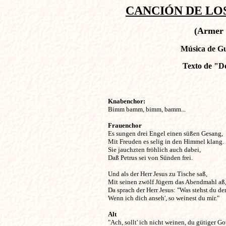
CANCIÓN DE LOS
(Armer 
Música de Gu
Texto de "
Knabenchor:

Bimm bamm, bimm, bamm...
Frauenchor

Es sungen drei Engel einen süßen Gesang,

Mit Freuden es selig in den Himmel klang.

Sie jauchzten fröhlich auch dabei,

Daß Petrus sei von Sünden frei.

Und als der Herr Jesus zu Tische saß,

Mit seinen zwölf Jügern das Abendmahl aß,
Da sprach der Herr Jesus: "Was stehst du den
Wenn ich dich anseh', so weinest du mir."
Alt

"Ach, sollt' ich nicht weinen, du gütiger Go