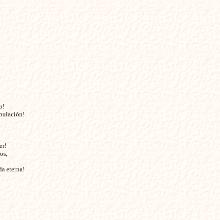
!

bulación!

r!

s,

a eterna!
