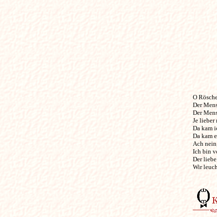
O Röschen rot,
Der Mensc
Der Mensc
Je lieber
Da kam ic
Da kam e
Ach nein,
Ich bin v
Der liebe
Wir leuch