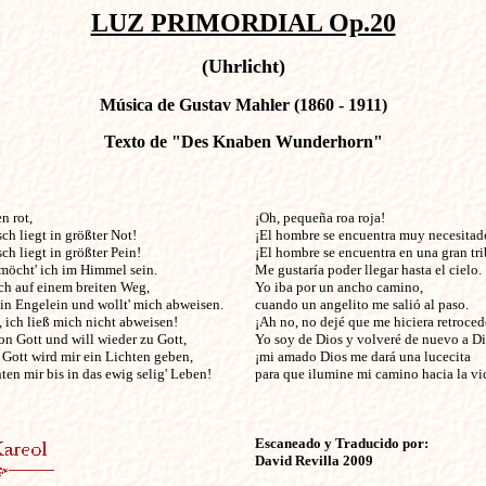
LUZ PRIMORDIAL Op.20
(Uhrlicht)
Música de Gustav Mahler (1860 - 1911)
Texto de "Des Knaben Wunderhorn"
                                                                   

¡Oh, pequeña roa roja!

h liegt in größter Not!

¡El hombre se encuentra muy necesitado
h liegt in größter Pein!

¡El hombre se encuentra en una gran tri
 möcht' ich im Himmel sein.

Me gustaría poder llegar hasta el cielo.

h auf einem breiten Weg,

Yo iba por un ancho camino,

in Engelein und wollt' mich abweisen.

cuando un angelito me salió al paso.

 ich ließ mich nicht abweisen!

¡Ah no, no dejé que me hiciera retrocede
on Gott und will wieder zu Gott,

Yo soy de Dios y volveré de nuevo a Dio
 Gott wird mir ein Lichten geben,

¡mi amado Dios me dará una lucecita

ten mir bis in das ewig selig' Leben!

para que ilumine mi camino hacia la vid
Escaneado y Traducido por:

David Revilla 2009