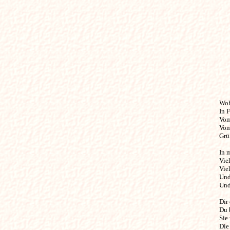
Wohin
In 
Vom
Vom 
Grü
In m
Viel
Viel
Und
Und
Dir 
Du 
Sie
Die