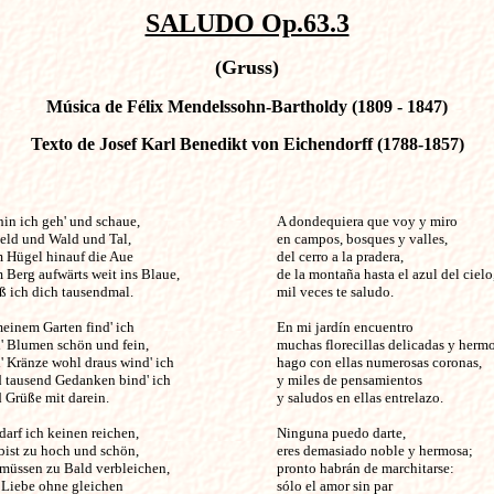
SALUDO Op.63.3
(Gruss)
Música de Félix Mendelssohn-Bartholdy (1809 - 1847)
Texto de Josef Karl Benedikt von Eichendorff (1788-1857)
 ich geh' und schaue,                                        

A dondequiera que voy y miro

Feld und Wald und Tal,

en campos, bosques y valles,

 Hügel hinauf die Aue

del cerro a la pradera,

Berg aufwärts weit ins Blaue, 

de la montaña hasta el azul del cielo,
ß ich dich tausendmal.

mil veces te saludo.

einem Garten find' ich

En mi jardín encuentro

' Blumen schön und fein, 

muchas florecillas delicadas y hermo
' Kränze wohl draus wind' ich

hago con ellas numerosas coronas,

 tausend Gedanken bind' ich

y miles de pensamientos

 Grüße mit darein.

y saludos en ellas entrelazo.

darf ich keinen reichen,

Ninguna puedo darte,

bist zu hoch und schön,

eres demasiado noble y hermosa;

 müssen zu Bald verbleichen,

pronto habrán de marchitarse:

 Liebe ohne gleichen

sólo el amor sin par
