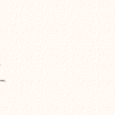


sas;
