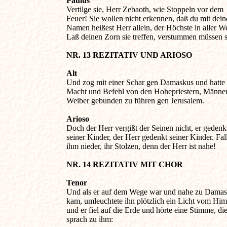
Paulus 

Vertilge sie, Herr Zebaoth, wie Stoppeln vor dem 

Feuer! Sie wollen nicht erkennen, daß du mit dein
Namen heißest Herr allein, der Höchste in aller Wel
Laß deinen Zorn sie treffen, verstummen müssen si
NR. 13 REZITATIV UND ARIOSO 
Alt

Und zog mit einer Schar gen Damaskus und hatte 

Macht und Befehl von den Hohepriestern, Männer 
Weiber gebunden zu führen gen Jerusalem.

Arioso

Doch der Herr vergißt der Seinen nicht, er gedenkt
seiner Kinder, der Herr gedenkt seiner Kinder. Fallt
ihm nieder, ihr Stolzen, denn der Herr ist nahe!

NR. 14 REZITATIV MIT CHOR 
Tenor 

Und als er auf dem Wege war und nahe zu Damask
kam, umleuchtete ihn plötzlich ein Licht vom Himm
und er fiel auf die Erde und hörte eine Stimme, die 
sprach zu ihm:
