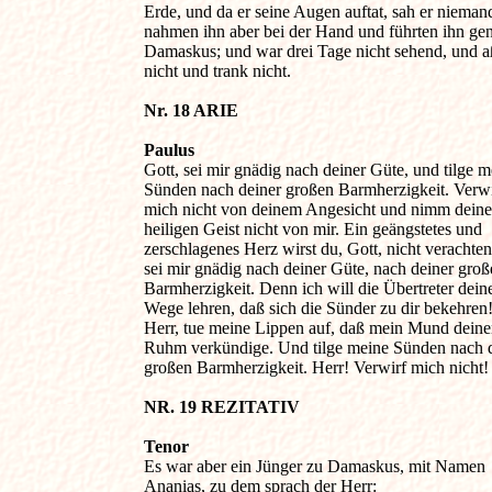
Erde, und da er seine Augen auftat, sah er niemand;
nahmen ihn aber bei der Hand und führten ihn gen 
Damaskus; und war drei Tage nicht sehend, und aß
nicht und trank nicht.

Nr. 18 ARIE 
Paulus

Gott, sei mir gnädig nach deiner Güte, und tilge me
Sünden nach deiner großen Barmherzigkeit. Verwir
mich nicht von deinem Angesicht und nimm deinen
heiligen Geist nicht von mir. Ein geängstetes und 

zerschlagenes Herz wirst du, Gott, nicht verachten.
sei mir gnädig nach deiner Güte, nach deiner große
Barmherzigkeit. Denn ich will die Übertreter deine
Wege lehren, daß sich die Sünder zu dir bekehren! 
Herr, tue meine Lippen auf, daß mein Mund deinen
Ruhm verkündige. Und tilge meine Sünden nach de
großen Barmherzigkeit. Herr! Verwirf mich nicht!

NR. 19 REZITATIV 
Tenor

Es war aber ein Jünger zu Damaskus, mit Namen 

Ananias, zu dem sprach der Herr:
