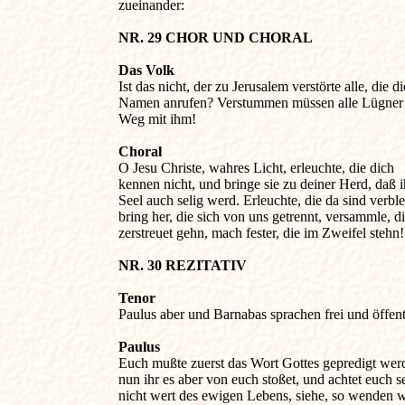
zueinander:

NR. 29 CHOR UND CHORAL 
Das Volk

Ist das nicht, der zu Jerusalem verstörte alle, die di
Namen anrufen? Verstummen müssen alle Lügner! 
Weg mit ihm!

Choral

O Jesu Christe, wahres Licht, erleuchte, die dich 

kennen nicht, und bringe sie zu deiner Herd, daß ih
Seel auch selig werd. Erleuchte, die da sind verblen
bring her, die sich von uns getrennt, versammle, die
zerstreuet gehn, mach fester, die im Zweifel stehn!

NR. 30 REZITATIV 
Tenor

Paulus aber und Barnabas sprachen frei und öffentl
Paulus

Euch mußte zuerst das Wort Gottes gepredigt werd
nun ihr es aber von euch stoßet, und achtet euch sel
nicht wert des ewigen Lebens, siehe, so wenden wi