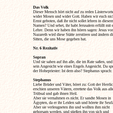
Das Volk 

Dieser Mensch hört nicht auf zu reden Lästerworte
wider Mosen und wider Gott. Haben wir euch nicht
Ernst geboten, daß ihr nicht sollet lehren in diesem 
Namen? Und sehet, ihr habt Jerusalem erfüllt mit eu
Lehre. Denn wir haben ihn hören sagen: Jesus von
Nazareth wird diese Stätte zerstören und ändern die
Sitten, die uns Mose gegeben hat.

Nr. 6 Rezitativ 
Sopran
Und sie sahen auf ihn alle, die im Rate saßen, und
sein Angesicht wie eines Engels Angesicht. Da spr
der Hohepriester: Ist dem also? Stephanus sprach:

Stephanus 

Liebe Brüder und Väter, höret zu: Gott der Herrlich
erschien unseren Vätern, errettete das Volk aus aller
Trübsal und gab ihnen Heil.

Aber sie vernahmen es nicht. Er sandte Mosen in 

Ägypten, da er ihr Leiden sah und hörete ihr Seufz
Aber sie verleugneten ihn und wollten ihm nicht 

gehorsam werden, und stießen ihn von sich und 
