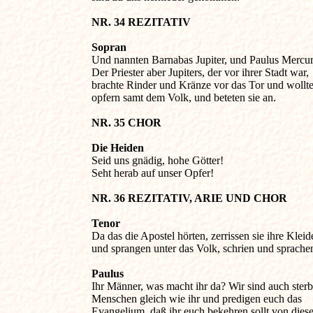
NR. 34 REZITATIV 
Sopran

Und nannten Barnabas Jupiter, und Paulus Mercuri
Der Priester aber Jupiters, der vor ihrer Stadt war, 

brachte Rinder und Kränze vor das Tor und wollte 
opfern samt dem Volk, und beteten sie an.

NR. 35 CHOR 
Die Heiden

Seid uns gnädig, hohe Götter! 

Seht herab auf unser Opfer!

NR. 36 REZITATIV, ARIE UND CHOR 
Tenor

Da das die Apostel hörten, zerrissen sie ihre Kleide
und sprangen unter das Volk, schrien und sprachen
Paulus

Ihr Männer, was macht ihr da? Wir sind auch sterbl
Menschen gleich wie ihr und predigen euch das 

Evangelium, daß ihr euch bekehren sollt von diese