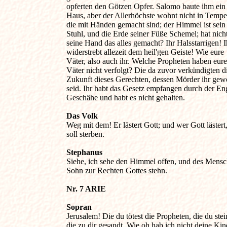
opferten den Götzen Opfer. Salomo baute ihm ein 
Haus, aber der Allerhöchste wohnt nicht in Tempel
die mit Händen gemacht sind; der Himmel ist sein 
Stuhl, und die Erde seiner Füße Schemel; hat nicht 
seine Hand das alles gemacht? Ihr Halsstarrigen! Ih
widerstrebt allezeit dem heil'gen Geiste! Wie eure 

Väter, also auch ihr. Welche Propheten haben eure 
Väter nicht verfolgt? Die da zuvor verkündigten di
Zukunft dieses Gerechten, dessen Mörder ihr gewo
seid. Ihr habt das Gesetz empfangen durch der Eng
Geschähe und habt es nicht gehalten.

Das Volk 

Weg mit dem! Er lästert Gott; und wer Gott lästert, 
soll sterben.

Stephanus 

Siehe, ich sehe den Himmel offen, und des Mensch
Sohn zur Rechten Gottes stehn.

Nr. 7 ARIE
Sopran

Jerusalem! Die du tötest die Propheten, die du steini
die zu dir gesandt, Wie oh hab ich nicht deine Kind