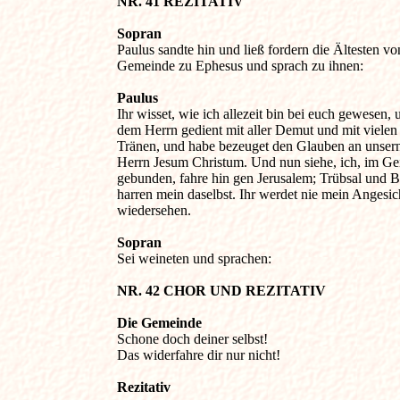
NR. 41 REZITATIV 
Sopran

Paulus sandte hin und ließ fordern die Ältesten von
Gemeinde zu Ephesus und sprach zu ihnen:

Paulus

Ihr wisset, wie ich allezeit bin bei euch gewesen, u
dem Herrn gedient mit aller Demut und mit vielen 
Tränen, und habe bezeuget den Glauben an unsern 
Herrn Jesum Christum. Und nun siehe, ich, im Geis
gebunden, fahre hin gen Jerusalem; Trübsal und B
harren mein daselbst. Ihr werdet nie mein Angesich
wiedersehen.

Sopran

Sei weineten und sprachen:

NR. 42 CHOR UND REZITATIV 
Die Gemeinde

Schone doch deiner selbst! 

Das widerfahre dir nur nicht!

Rezitativ