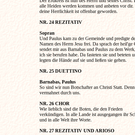
Der Erdkreis ist nun des Herrn und seines Christ. 
alle Heiden werden kommen und anbeten vor dir. 
deine Herrlichkeit ist offenbar geworden.

NR. 24 REZITATIV 
Sopran

Und Paulus kam zu der Gemeinde und predigte de
Namen des Herrn Jesu frei. Da sprach der heil'ge Ge
sendet mir aus Barnabas und Paulus zu dem Werk, 
ich sie berufen habe. Da fasteten sie und beteten un
legten die Hände auf sie und ließen sie gehen.

NR. 25 DUETTINO 
Barnabas, Paulus

So sind wir nun Botschafter an Christi Statt. Denn 
vermahnet durch uns.

NR. 26 CHOR 

Wie lieblich sind die Boten, die den Frieden 

verkündigen. In alle Lande ist ausgegangen ihr Scha
und in alle Welt ihre Worte.

NR. 27 REZITATIV UND ARIOSO 