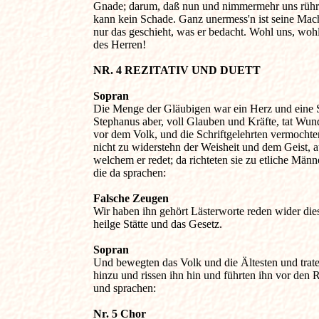
Gnade; darum, daß nun und nimmermehr uns rühre
kann kein Schade. Ganz unermess'n ist seine Macht
nur das geschieht, was er bedacht. Wohl uns, wohl 
des Herren!

NR. 4 REZITATIV UND DUETT 
Sopran

Die Menge der Gläubigen war ein Herz und eine Se
Stephanus aber, voll Glauben und Kräfte, tat Wund
vor dem Volk, und die Schriftgelehrten vermochten
nicht zu widerstehn der Weisheit und dem Geist, au
welchem er redet; da richteten sie zu etliche Männer
die da sprachen:

Falsche Zeugen 

Wir haben ihn gehört Lästerworte reden wider dies
heilge Stätte und das Gesetz.

Sopran

Und bewegten das Volk und die Ältesten und traten
hinzu und rissen ihn hin und führten ihn vor den Ra
und sprachen:

Nr. 5 Chor 