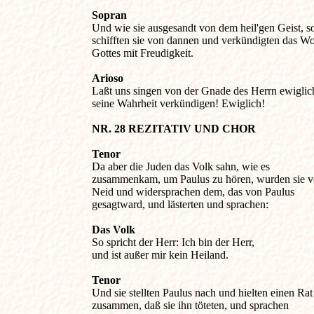
Sopran

Und wie sie ausgesandt von dem heil'gen Geist, so
schifften sie von dannen und verkündigten das Wor
Gottes mit Freudigkeit.

Arioso

Laßt uns singen von der Gnade des Herrn ewiglich
seine Wahrheit verkündigen! Ewiglich!

NR. 28 REZITATIV UND CHOR 
Tenor

Da aber die Juden das Volk sahn, wie es 

zusammenkam, um Paulus zu hören, wurden sie vol
Neid und widersprachen dem, das von Paulus 

gesagtward, und lästerten und sprachen:

Das Volk

So spricht der Herr: Ich bin der Herr, 

und ist außer mir kein Heiland.

Tenor

Und sie stellten Paulus nach und hielten einen Rat 
zusammen, daß sie ihn töteten, und sprachen
