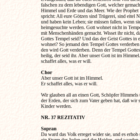
falschen zu dem lebendigen Gott, welcher gemacht 
Himmel und Erde und das Meer. Wie der Prophet 

spricht: All eure Götzen sind Trügerei, sind eitel Ni
und haben kein Leben; sie müssen fallen, wenn sie
heimgesuchte werden. Gott wohnet nicht in Tempe
mit Menschenhänden gemacht. Wisset ihr nicht, daß
Gottes Tempel seid? Und das der Geist Gottes in e
wohnet? So jemand den Tempel Gottes verderben w
den wird Gott verderben. Denn der Tempel Gottes i
heilig, der seid ihr. Aber unser Gott ist im Himmel. 
schaffet alles, was er will.

Chor

Aber unser Gott ist im Himmel. 

Er schaffet alles, was er will.

Wir glauben all an einen Gott, Schöpfer Himmels u
der Erden, der sich zum Vater geben hat, daß wir se
Kinder werden.

NR. 37 REZITATIV 
Sopran

Da ward das Volk erreget wider sie, und es erhob s
ein Sturm der Juden und der Heiden, und wurden vo