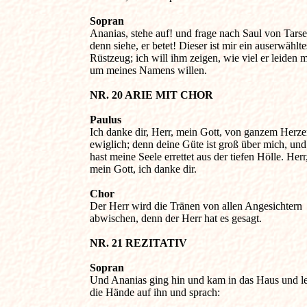
Sopran

Ananias, stehe auf! und frage nach Saul von Tarse,
denn siehe, er betet! Dieser ist mir ein auserwähltes
Rüstzeug; ich will ihm zeigen, wie viel er leiden m
um meines Namens willen.

NR. 20 ARIE MIT CHOR 
Paulus

Ich danke dir, Herr, mein Gott, von ganzem Herzen
ewiglich; denn deine Güte ist groß über mich, und 
hast meine Seele errettet aus der tiefen Hölle. Herr, 
mein Gott, ich danke dir.

Chor

Der Herr wird die Tränen von allen Angesichtern 

abwischen, denn der Herr hat es gesagt.

NR. 21 REZITATIV 
Sopran

Und Ananias ging hin und kam in das Haus und leg
die Hände auf ihn und sprach:
