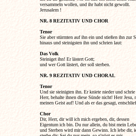
versammeln wollen, und ihr habt nicht gewollt. 

Jerusalem !

NR. 8 REZITATIV UND CHOR 
Tenor
Sie aber stürmten auf ihn ein und stießen ihn zur St
hinaus und steinigsten ihn und schrien laut:

Das Volk 

Steiniget ihn! Er lästert Gott; 

und wer Gott lästert, der soll sterben.

NR. 9 REZITATIV UND CHORAL 
Tenor 

Und sie steinigten ihn. Er kniete nieder und schrie l
Herr, behalte ihnen diese Sünde nicht! Herr Jesu, 
meinen Geist auf! Und als er das gesagt, entschlief 
Chor 

Dir, Herr, dir will ich mich ergeben, dir, dessen 

Eigentum ich bin. Du nur allein, du bist mein Leben
und Sterben wird mir dann Gewinn. Ich lebe dir, ic
sterbe dir: Sei du nur mein, so g'nügt es mir.
