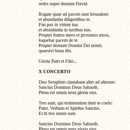
sedes super domum David.

Rogate quae ad pacem sunt Ierusalem: 

et abundantia diligentibus te.

Fiat pax in virtute tua: 

et abundantia in turribus tuis.

Propter fratres meos et proximos meos,

loquebar pacem de te.

Propter domum Domini Dei nostri,

quaesivi bona tibi.

Gloria Patri et Filio...
X CONCERTO
Duo Seraphim clamabant alter ad alterum: 

Sanctus Dominus Deus Sabaoth. 

Plena est omnis terra gloria eius.

Tres sunt, qui testimonium dant in coelo: 

Pater, Verbum et Spiritus Sanctus. 

Et hi tres unum sunt.

Sanctus Dominus Deus Sabaoth.

Plena est omnis terra gloria eius.