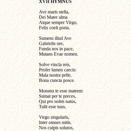
XVII HYMNUS
Ave maris stella,

Dei Mater alma

Atque semper Virgo,

Felix coeli porta.

Sumens illud Ave

Gabrielis ore,

Funda nos in pace,

Mutans Evae nomen.

Solve vincla reis,

Profer lumen caecis:

Mala nostra pelle,

Bona cuncta posce.

Monstra te esse matrem:

Sumat per te preces,

Qui pro nobis natus,

Tulit esse tuus.

Virgo singularis,

Inter omnes mitis.

Nos culpis solutos,
