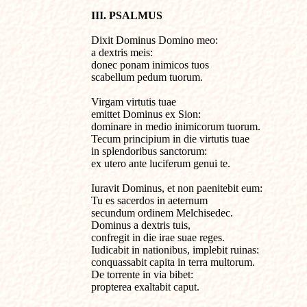
III. PSALMUS 
Dixit Dominus Domino meo:

a dextris meis: 
donec ponam inimicos tuos 

scabellum pedum tuorum.

Virgam virtutis tuae 

emittet Dominus ex Sion: 

dominare in medio inimicorum tuorum.

Tecum principium in die virtutis tuae 

in splendoribus sanctorum: 

ex utero ante luciferum genui te.

Iuravit Dominus, et non paenitebit eum: 

Tu es sacerdos in aeternum 
secundum ordinem Melchisedec.

Dominus a dextris tuis, 

confregit in die irae suae reges.

Iudicabit in nationibus, implebit ruinas: 

conquassabit capita in terra multorum.

De torrente in via bibet: 

propterea exaltabit caput.
