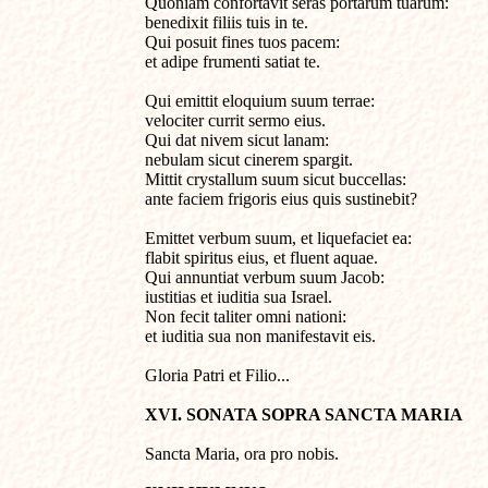
Quoniam confortavit seras portarum tuarum: 

benedixit filiis tuis in te.

Qui posuit fines tuos pacem: 

et adipe frumenti satiat te.

Qui emittit eloquium suum terrae:

velociter currit sermo eius.

Qui dat nivem sicut lanam: 

nebulam sicut cinerem spargit.

Mittit crystallum suum sicut buccellas: 

ante faciem frigoris eius quis sustinebit?

Emittet verbum suum, et liquefaciet ea: 

flabit spiritus eius, et fluent aquae.

Qui annuntiat verbum suum Jacob:

iustitias et iuditia sua Israel.

Non fecit taliter omni nationi:

et iuditia sua non manifestavit eis.

Gloria Patri et Filio...
XVI. SONATA SOPRA SANCTA MARIA
Sancta Maria, ora pro nobis.