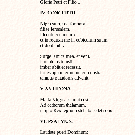
Gloria Patri et Filio...
IV. CONCERTO
Nigra sum, sed formosa, 

filiae Ierusalem.

Ideo dilexit me rex 

et introduxit me in cubiculum suum 

et dixit mihi: 

Surge, amica mea, et veni.

Iam hiems transiit, 
imber abiit et recessit, 

flores apparuerunt in terra nostra, 

tempus putationis advenit.
V ANTIFONA
Maria Virgo assumpta est:

Ad aetherum thalamum, 

in quo Rex regnum stellato sedet solio.
VI. PSALMUS.
Laudate pueri Dominum: 
