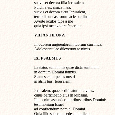
suavis et decora filia Ierusalem.

Pulchra es, amica mea,

suavis et decora sicut Ierusalem,

terribilis ut castrorum acies ordinata.

Averte oculos tuos a me

quia ipsi me avolare fecerunt.
VIII ANTIFONA
In odorem unguentorum tuorum currimus:

Adolescentulae dilexerunt te nimis.
IX. PSALMUS
Laetatus sum in his quae dicta sunt mihi: 

in domum Domini ibimus.

Stantes erant pedes nostri 

in atriis tuis, Ierusalem.

Ierusalem, quae aedificatur ut civitas: 

cuius participatio eius in idipsum.

Illuc enim ascenderunt tribus, tribus Domini:      

testimonium Israel 

ad confitendum nomini Domini.

Quia illic sederunt sedes in iudicio, 
