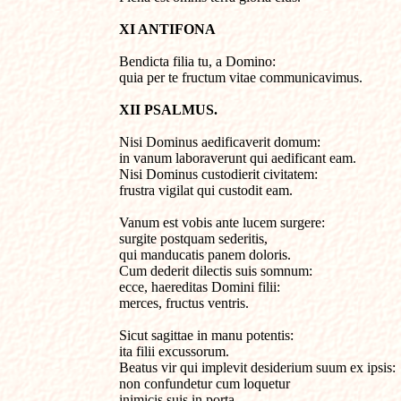
XI ANTIFONA
Bendicta filia tu, a Domino:

quia per te fructum vitae communicavimus.
XII PSALMUS.
Nisi Dominus aedificaverit domum:

in vanum laboraverunt qui aedificant eam.

Nisi Dominus custodierit civitatem: 

frustra vigilat qui custodit eam.

Vanum est vobis ante lucem surgere: 

surgite postquam sederitis,

qui manducatis panem doloris.

Cum dederit dilectis suis somnum:

ecce, haereditas Domini filii:

merces, fructus ventris.

Sicut sagittae in manu potentis:

ita filii excussorum.

Beatus vir qui implevit desiderium suum ex ipsis:     
non confundetur cum loquetur 
inimicis suis in porta.
