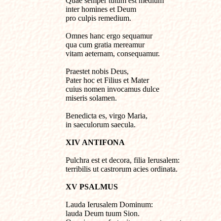
Quae semper tutum est medium

inter homines et Deum 

pro culpis remedium.

Omnes hanc ergo sequamur

qua cum gratia mereamur

vitam aeternam, consequamur.

Praestet nobis Deus,

Pater hoc et Filius et Mater

cuius nomen invocamus dulce

miseris solamen.

Benedicta es, virgo Maria,

in saeculorum saecula.
XIV ANTIFONA
Pulchra est et decora, filia Ierusalem:

terribilis ut castrorum acies ordinata.
XV PSALMUS
Lauda Ierusalem Dominum: 

lauda Deum tuum Sion.
