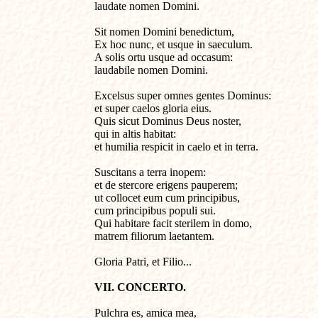
laudate nomen Domini.

Sit nomen Domini benedictum, 

Ex hoc nunc, et usque in saeculum.

A solis ortu usque ad occasum:

laudabile nomen Domini.

Excelsus super omnes gentes Dominus: 

et super caelos gloria eius.

Quis sicut Dominus Deus noster,

qui in altis habitat: 

et humilia respicit in caelo et in terra.

Suscitans a terra inopem: 

et de stercore erigens pauperem; 

ut collocet eum cum principibus,

cum principibus populi sui.

Qui habitare facit sterilem in domo, 

matrem filiorum laetantem.

Gloria Patri, et Filio...
VII. CONCERTO.
Pulchra es, amica mea,
