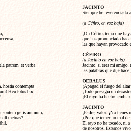
JACINTO

Siempre he reverenciado a
(a Céfiro, en voz baja)
, 

¡Oh Céfiro, temo que hayan
uccensa,

que has pronunciado hace 
las que hayan provocado es
CÉFIRO
(a Jacinto en voz baja)
ela patrem, et verba


Jacinto, si eres mi amigo, 
las palabras que dije hace 
OEBALUS
a, hostia contempta


¡Apagad el fuego del altar 
um! Heu totus hoc

¡Todo presagia un desastre!
!
¡El rayo ha hecho temblar
JACINTO
Insontem geris animum,


¡Padre, valor! ¡No tienes 
ali metuas?

¿Por qué temer un mal de l
il, 

El rayo no ha tocado, ni a t
de nosotros. Estamos vivos