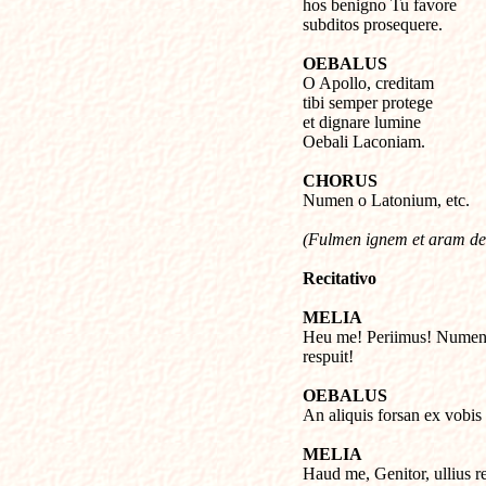
hos benigno Tu favore

subditos prosequere.
OEBALUS

O Apollo, creditam

tibi semper protege

et dignare lumine

Oebali Laconiam.
CHORUS

Numen o Latonium, etc.
(Fulmen ignem et aram des
Recitativo
MELIA

Heu me! Periimus! Numen 
respuit!
OEBALUS

An aliquis forsan ex vobi
MELIA

Haud me, Genitor, ullius 