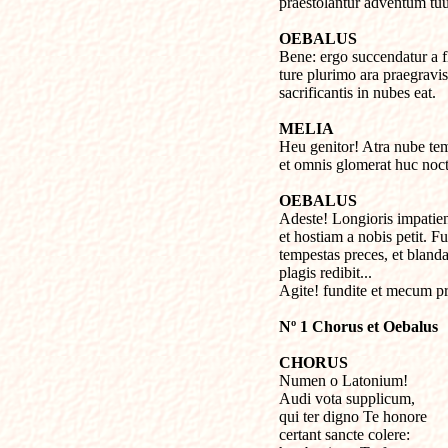
praestolantur adventum tu
OEBALUS

Bene: ergo succendatur a f
ture plurimo ara praegravi
sacrificantis in nubes eat.
MELIA

Heu genitor! Atra nube tem
et omnis glomerat huc noc
OEBALUS

Adeste! Longioris impatie
et hostiam a nobis petit. Fu
tempestas preces, et blanda 
plagis redibit... 

Agite! fundite et mecum pr
Nº 1 Chorus et Oebalus
Numen o Latonium!

Audi vota supplicum,

qui ter digno Te honore

certant sancte colere:
