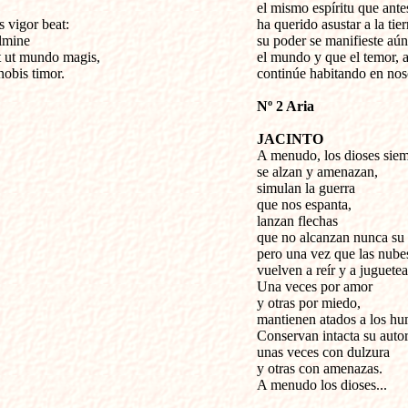
el mismo espíritu que antes.
 vigor beat:

ha querido asustar a la tier
lmine

su poder se manifieste aún
t ut mundo magis,

el mundo y que el temor, al
obis timor.
continúe habitando en nos
Nº 2 Aria
JACINTO

A menudo, los dioses siemb
se alzan y amenazan,

simulan la guerra

que nos espanta,

lanzan flechas

que no alcanzan nunca su o
pero una vez que las nubes
vuelven a reír y a juguetear
Una veces por amor

y otras por miedo,

mantienen atados a los hu
Conservan intacta su autor
unas veces con dulzura

y otras con amenazas.

A menudo los dioses...