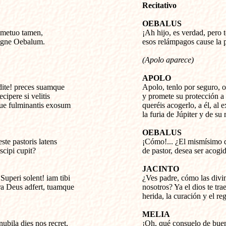
Recitativo
OEBALUS
 metuo tamen, 


¡Ah hijo, es verdad, pero
 igne Oebalum.
esos relámpagos cause la 
(Apolo aparece)
APOLO
edite! preces suamque


Apolo, tenlo por seguro, o
cipere si velitis

y promete su protección a e
e fulminantis exosum

queréis acogerlo, a él, al e
la furia de Júpiter y de su 
OEBALUS
te pastoris latens


¡Cómo!... ¿El mismísimo di
scipi cupit?
de pastor, desea ser acogi
JACINTO
Superi solent! iam tibi


¿Ves padre, cómo las divi
a Deus adfert, tuamque

nosotros? Ya el dios te trae
herida, la curación y el re
MELIA
ubila dies nos recret,


¡Oh, qué consuelo de buen