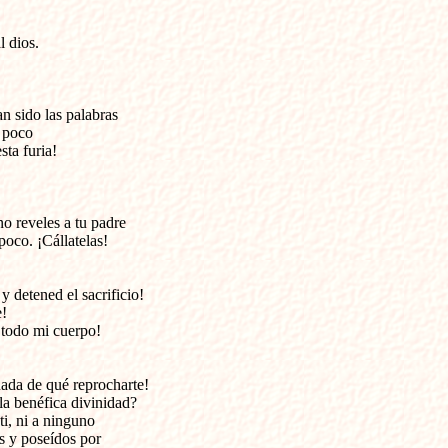
l dios.
 sido las palabras 

poco 

ta furia!
no reveles a tu padre 

poco. ¡Cállatelas!
y detened el sacrificio!

 

 todo mi cuerpo!
nada de qué reprocharte!

a benéfica divinidad?

i, ni a ninguno 

 y poseídos por 
