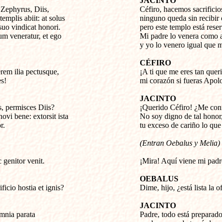
JACINTO
Zephyrus, Diis,


Céfiro, hacemos sacrificios
emplis abiit: at solus

ninguno queda sin recibir o
uo vindicat honori.

pero este templo está reser
 veneratur, et ego

Mi padre lo venera como a
y yo lo venero igual que m
CÉFIRO
rem ilia pectusque,


¡A ti que me eres tan queri
es!
mi corazón si fueras Apol
JACINTO
, permisces Diis?


¡Querido Céfiro! ¿Me conf
vi bene: extorsit ista

No soy digno de tal honor,
r.
tu exceso de cariño lo que 
(Entran Oebalus y Melia)
 genitor venit.
¡Mira! Aquí viene mi pad
OEBALUS
ficio hostia et ignis?

Dime, hijo, ¿está lista la 
JACINTO
nia parata


Padre, todo está preparado 