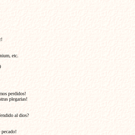
z!
nium, etc.
)
mos perdidos!

tras plegarias!
fendido al dios?
e pecado!