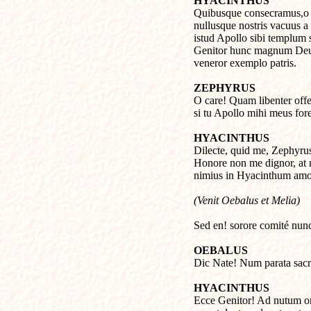
HYACINTHUS

Quibusque consecramus,o 
nullusque nostris vacuus a t
istud Apollo sibi templum s
Genitor hunc magnum Deum
veneror exemplo patris.
ZEPHYRUS

O care! Quam libenter offe
si tu Apollo mihi meus for
HYACINTHUS

Dilecte, quid me, Zephyrus
Honore non me dignor, at no
nimius in Hyacinthum amo
(Venit Oebalus et Melia)
Sed en! sorore comité nunc
OEBALUS

Dic Nate! Num parata sacri
HYACINTHUS

Ecce Genitor! Ad nutum om