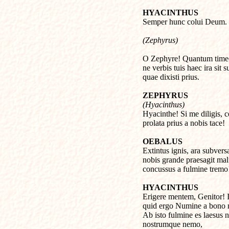
HYACINTHUS

Semper hunc colui Deum. 
(Zephyrus)
O Zephyre! Quantum timeo
ne verbis tuis haec ira sit s
quae dixisti prius.
ZEPHYRUS
(Hyacinthus)

Hyacinthe! Si me diligis, c
prolata prius a nobis tace!
OEBALUS

Extintus ignis, ara subvers
nobis grande praesagit mal
concussus a fulmine tremo
HYACINTHUS

Erigere mentem, Genitor! 
quid ergo Numine a bono m
Ab isto fulmine es laesus nih
nostrumque nemo,
