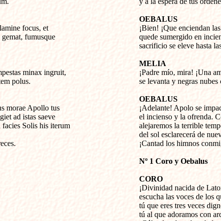
um.
y a la espera de tus órdene
OEBALUS
lamine focus, et


¡Bien! ¡Que enciendan las b
s gemat, fumusque

quede sumergido en incien
sacrificio se eleve hasta l
MELIA
pestas minax ingruit,


¡Padre mío, mira! ¡Una a
tem polus.
se levanta y negras nubes 
OEBALUS
ns morae Apollo tus


¡Adelante! Apolo se impac
giet ad istas saeve

el incienso y la ofrenda. C
facies Solis his iterum

alejaremos la terrible tempe
del sol esclarecerá de nue
eces.
¡Cantad los himnos conmi
Nº 1 Coro y Oebalus
CORO

¡Divinidad nacida de Lato
escucha las voces de los qu
tú que eres tres veces dign
tú al que adoramos con ard