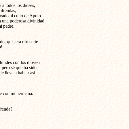
 a todos los dioses,

frendas, 

vado al culto de Apolo. 

 una poderosa divinidad 

i padre.
do, quisiera ofrecerte

o!
undes con los dioses? 

 pero sé que ha sido 

te lleva a hablar así.
re con mi hermana.
ofrenda?

