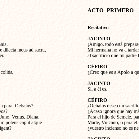
ACTO  PRIMERO 
Recitativo
JACINTO
ia. 


¡Amigo, todo está preparad
e dilecta meus ad sacra, 

Mi hermana no va a tardar
er.
al sacrificio que mi padre
CÉFIRO
colitis.

¿Creo que es a Apolo a qu
JACINTO

Sí, a él es.
CÉFIRO
cia parat Oebalus?


¿Oebalus desea un sacrific
os?

¿Acaso ignora que hay más 
Juno, Venus, Diana,

Para el hijo de Semele, pa
m potens caput atque

Marte, Vulcano, o para el p
digent?
¿vuestro incienso no es ne