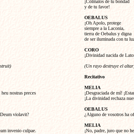
¡Cólmalos de tu bondad

y de tu favor!
OEBALUS

¡Oh Apolo, protege

siempre a la Laconia,

tierra de Oebalus y digna

de ser iluminada con tu lu
CORO

¡Divinidad nacida de Lato
truit)
(Un rayo destruye el altar
Recitativo
MELIA
heu nostras preces


¡Desgraciada de mí! ¡Esta
¡La divinidad rechaza nues
OEBALUS
s Deum violavit?

¿Alguno de vosotros ha o
MELIA
ream invenio culpae.

¡No, padre, juro que no h