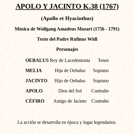
APOLO Y JACINTO K.38 (1767)
(Apollo et Hyacinthus)
Música de Wolfgang Amadeus Mozart (1756 - 1791)
Texto del Padre Rufinus Widl
Personajes
OEBALUS
Rey de Lacedemonia
Tenor
MELIA
Hija de Oebalus
Soprano
JACINTO
Hijo de Oebalus
Soprano
APOLO
Dios del Sol
Contralto
CÉFIRO
Amigo de Jacinto
Contralto
La acción se desarrolla en época y lugar legendarios.