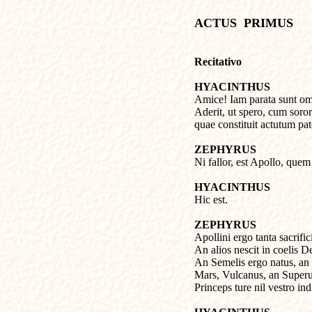
ACTUS  PRIMUS 
Recitativo

HYACINTHUS

Amice! Iam parata sunt omn
Aderit, ut spero, cum soror
quae constituit actutum pat
ZEPHYRUS

Ni fallor, est Apollo, quem 
HYACINTHUS

Hic est.
ZEPHYRUS

Apollini ergo tanta sacrifi
An alios nescit in coelis De
An Semelis ergo natus, an 
Mars, Vulcanus, an Superu
Princeps ture nil vestro in