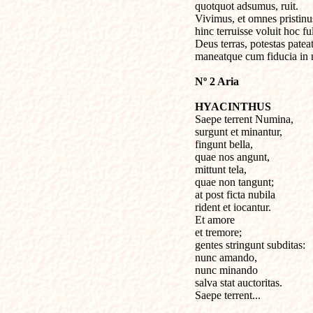
quotquot adsumus, ruit. 

Vivimus, et omnes pristinus
hinc terruisse voluit hoc fu
Deus terras, potestas patea
maneatque cum fiducia in n
Nº 2 Aria
HYACINTHUS

Saepe terrent Numina,

surgunt et minantur,

fingunt bella,

quae nos angunt,

mittunt tela,

quae non tangunt;

at post ficta nubila

rident et iocantur.

Et amore

et tremore;

gentes stringunt subditas:

nunc amando,

nunc minando

salva stat auctoritas.

Saepe terrent...