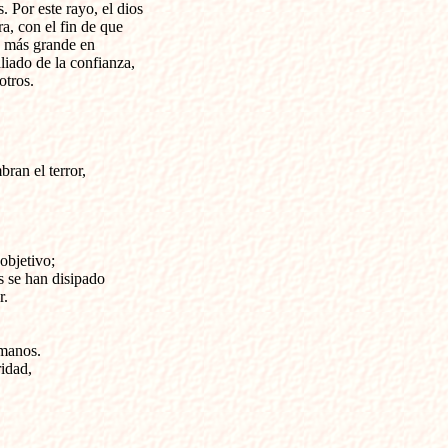
 Por este rayo, el dios 

ra, con el fin de que 

 más grande en 

iado de la confianza, 

otros.
ran el terror,

bjetivo;

 se han disipado

.

manos.

idad,
