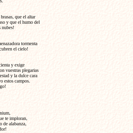
s.
rasas, que el altar 

so y que el humo del 

as nubes!
menazadora tormenta 

cubren el cielo!
ienta y exige 

on vuestras plegarias 

stad y la dulce cara 

vo estos campos.

go!
nium,

e te imploran,

o de alabanza,

or!
