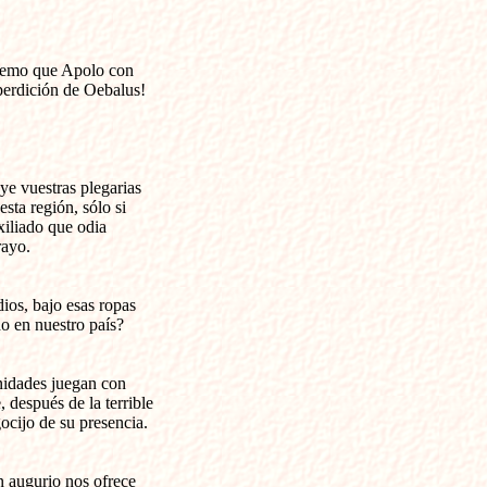
 temo que Apolo con 

perdición de Oebalus!
ye vuestras plegarias 

sta región, sólo si

xiliado que odia 

rayo.
os, bajo esas ropas 

do en nuestro país?
nidades juegan con 

, después de la terrible

gocijo de su presencia.
 augurio nos ofrece 
