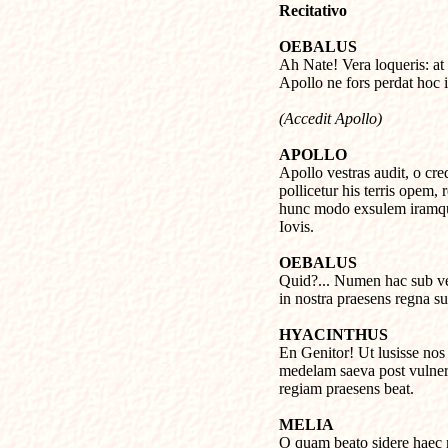
Recitativo
OEBALUS

Ah Nate! Vera loqueris: at
Apollo ne fors perdat hoc
(Accedit Apollo)
APOLLO

Apollo vestras audit, o cr
pollicetur his terris opem, re
hunc modo exsulem iramqu
Iovis.
OEBALUS

Quid?... Numen hac sub ves
in nostra praesens regna su
HYACINTHUS

En Genitor! Ut lusisse nos 
medelam saeva post vulner
regiam praesens beat.
MELIA

O quam beato sidere haec n