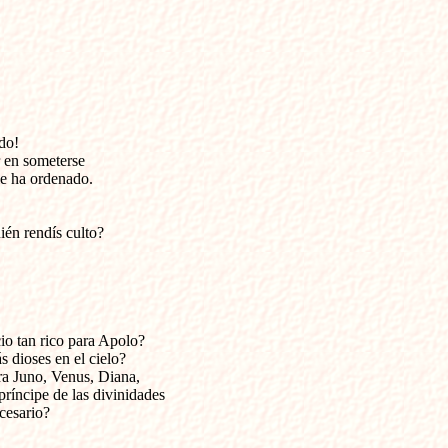
o! 

 en someterse

 le ha ordenado.
ién rendís culto?
io tan rico para Apolo? 

dioses en el cielo? 

ra Juno, Venus, Diana, 

ríncipe de las divinidades 

cesario?