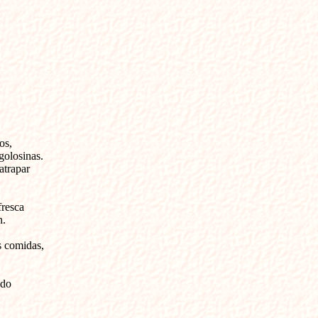
s, 

olosinas.

trapar 



esca 

 

s comidas,



do 
