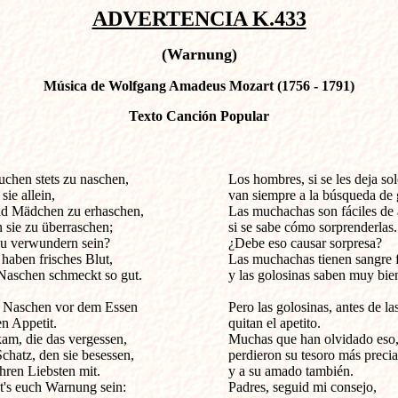
ADVERTENCIA K.433
(Warnung)
Música de Wolfgang Amadeus Mozart (1756 - 1791)
Texto Canción Popular
en stets zu naschen,                           

Los hombres, si se les deja solo
ie allein,

van siempre a la búsqueda de g
nd Mädchen zu erhaschen,

Las muchachas son fáciles de a
sie zu überraschen;

si se sabe cómo sorprenderlas. 
zu verwundern sein?

¿Debe eso causar sorpresa? 

aben frisches Blut,

Las muchachas tienen sangre fr
aschen schmeckt so gut.

y las golosinas saben muy bien.
 Naschen vor dem Essen

Pero las golosinas, antes de la
 Appetit.

quitan el apetito. 

m, die das vergessen,

Muchas que han olvidado eso, 
hatz, den sie besessen,

perdieron su tesoro más precia
ren Liebsten mit.

y a su amado también. 

ßt's euch Warnung sein:

Padres, seguid mi consejo, 
