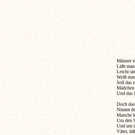
Männer such
Läßt man s
Leicht si
Weiß man 
Soll das 
Mädchen h
Und das N
Doch das
Nimmt den
Manche ka
Um den Sc
Und um ih
Väter, lä