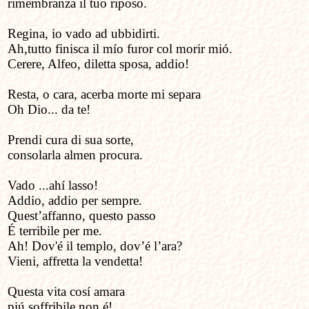
rimembranza il tuo riposo.
Regina, io vado ad ubbidirti.
Ah,tutto finisca il mío furor col morir mió.
Cerere, Alfeo, diletta sposa, addio!
Resta, o cara, acerba morte mi separa
Oh Dio... da te!
Prendi cura di sua sorte,
consolarla almen procura.
Vado ...ahí lasso!
Addio, addio per sempre.
Quest’affanno, questo passo
É terribile per me.
Ah! Dov'é il templo, dov’é l’ara?
Vieni, affretta la vendetta!
Questa vita cosí amara
piú soffribile non é!