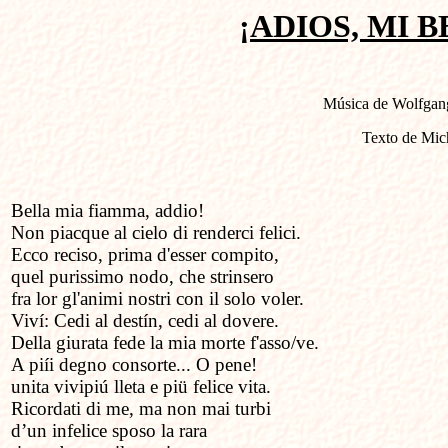
¡ADIOS, MI 
Música de Wolfgan
Texto de Mic
Bella mia fiamma, addio!
Non piacque al cielo di renderci felici.
Ecco reciso, prima d'esser compito,
quel purissimo nodo, che strinsero
fra lor gl'animi nostri con il solo voler.
Viví: Cedi al destín, cedi al dovere.
Della giurata fede la mia morte f'asso/ve.
A piíi degno consorte... O pene!
unita vivipiú lleta e piü felice vita.
Ricordati di me, ma non mai turbi
d’un infelice sposo la rara