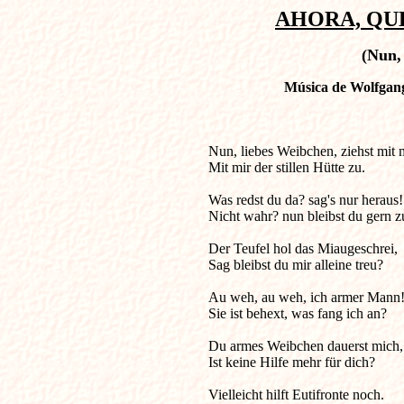
AHORA, QUE
(Nun,
Música de Wolfgan
Nun, liebes Weibchen, ziehst mit mir, 
Mit mir der stillen Hütte zu.

Was redst du da? sag's nur heraus! 
Nicht wahr? nun bleibst du gern z
Der Teufel hol das Miaugeschrei,

Sag bleibst du mir alleine treu?

Au weh, au weh, ich armer Mann!
Sie ist behext, was fang ich an?

Du armes Weibchen dauerst mich,

Ist keine Hilfe mehr für dich?

Vielleicht hilft Eutifronte noch.
