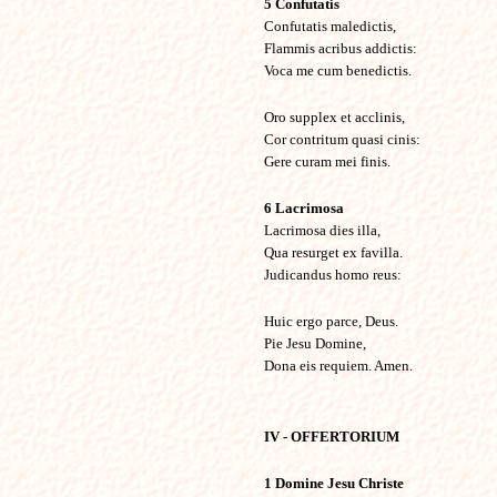
5 Confutatis
Confutatis maledictis,
Flammis acribus addictis:
Voca me cum benedictis.
Oro supplex et acclinis,
Cor contritum quasi cinis:
Gere curam mei finis.
6 Lacrimosa
Lacrimosa dies illa,
Qua resurget ex favilla.
Judicandus homo reus:
Huic ergo parce, Deus.
Pie Jesu Domine,
Dona eis requiem. Amen.
IV - OFFERTORIUM
1 Domine
Jesu Christe