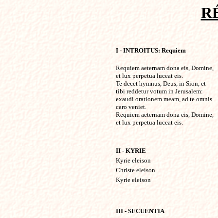
R
I - INTROITUS: Requiem
Requiem aeternam dona eis, Domine,
et lux perpetua luceat eis.
Te decet hymnus, Deus, in Sion, et
tibi reddetur votum in Jerusalem:
exaudi orationem meam, ad te omnis
caro veniet.
Requiem aeternam dona eis, Domine,
et lux perpetua luceat eis.
II - KYRIE
Kyrie eleison
Christe eleison
Kyrie eleison
III - SECUENTIA