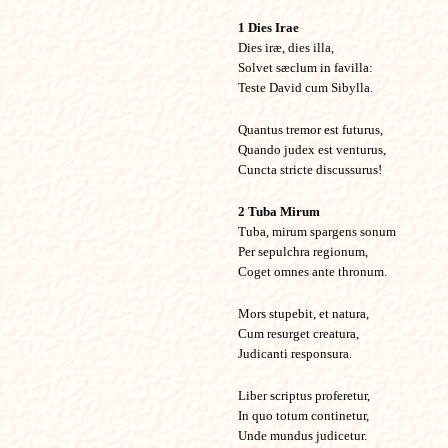
1 Dies Irae
Dies iræ, dies illa,
Solvet sæclum in favilla:
Teste David cum Sibylla.
Quantus tremor est futurus,
Quando judex est venturus,
Cuncta stricte discussurus!
2 Tuba Mirum
Tuba, mirum spargens sonum
Per sepulchra regionum,
Coget omnes ante thronum.
Mors stupebit, et natura,
Cum resurget creatura,
Judicanti responsura.
Liber scriptus proferetur,
In quo totum continetur,
Unde mundus judicetur.