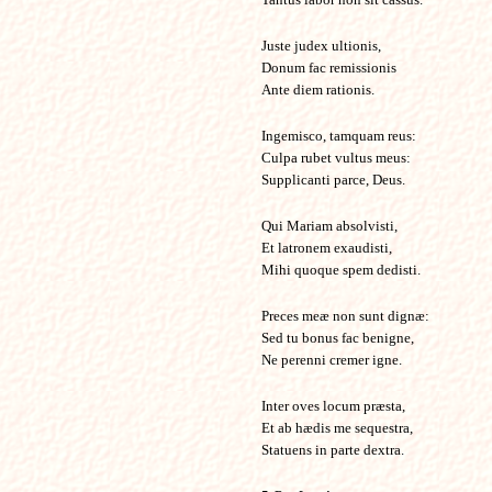
Juste judex ultionis,
Donum fac remissionis
Ante diem rationis.
Ingemisco, tamquam reus:
Culpa rubet vultus meus:
Supplicanti parce, Deus.
Qui Mariam absolvisti,
Et latronem exaudisti,
Mihi quoque spem dedisti.
Preces meæ non sunt dignæ:
Sed tu bonus fac benigne,
Ne perenni cremer igne.
Inter oves locum præsta,
Et ab hædis me sequestra,
Statuens in parte dextra.