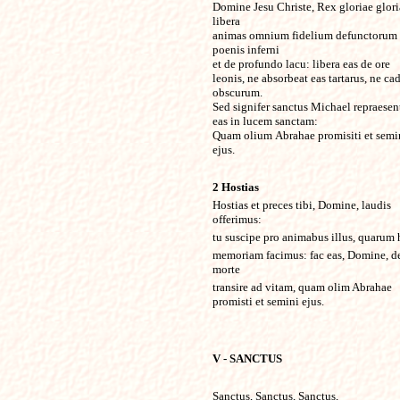
Domine Jesu Christe, Rex gloriae glori
libera
animas omnium fidelium defunctorum
poenis inferni
et de profundo lacu: libera eas de ore
leonis, ne absorbeat eas tartarus, ne ca
obscurum.
Sed signifer sanctus Michael repraesen
eas in lucem sanctam:
Quam olium
Abrahae promisiti et semi
ejus.
2 Hostias
Hostias et preces tibi, Domine, laudis
offerimus:
tu suscipe pro animabus illus, quarum
memoriam facimus: fac eas, Domine, d
morte
transire ad vitam, quam olim Abrahae
promisti et semini ejus.
V - SANCTUS
Sanctus, Sanctus, Sanctus,