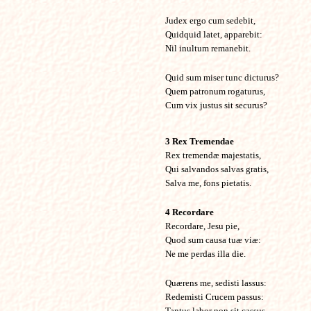
Judex ergo cum sedebit,
Quidquid latet, apparebit:
Nil inultum remanebit.
Quid sum miser tunc dicturus?
Quem patronum rogaturus,
Cum vix justus sit securus?
3 Rex Tremendae
Rex tremendæ majestatis,
Qui salvandos salvas gratis,
Salva me, fons pietatis.
4 Recordare
Recordare, Jesu pie,
Quod sum causa tuæ viæ:
Ne me perdas illa die.
Quærens me, sedisti lassus:
Redemisti Crucem passus:
Tantus labor non sit cassus.