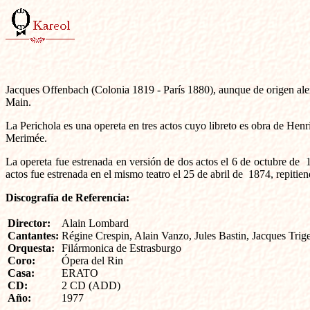
Jacques Offenbach (Colonia 1819 - París 1880), aunque de origen alem
Main.
La Perichola es una opereta en tres actos cuyo libreto es obra de He
Merimée.
La opereta fue estrenada en versión de dos actos el 6 de octubre de 
actos fue estrenada en el mismo teatro el 25 de abril de 1874, repitie
Discografía de Referencia:
Director:
Alain Lombard
Cantantes:
Régine Crespin, Alain Vanzo, Jules Bastin, Jacques Tri
Orquesta:
Filármonica de Estrasburgo
Coro:
Ópera del Rin
Casa:
ERATO
CD:
2 CD (ADD)
Año:
1977