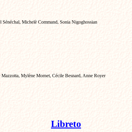
hel Sénéchal, Michelè Command, Sonia Nigoghossian
ic Mazzotta, Mylène Mornet, Cécile Besnard, Anne Royer
Libreto