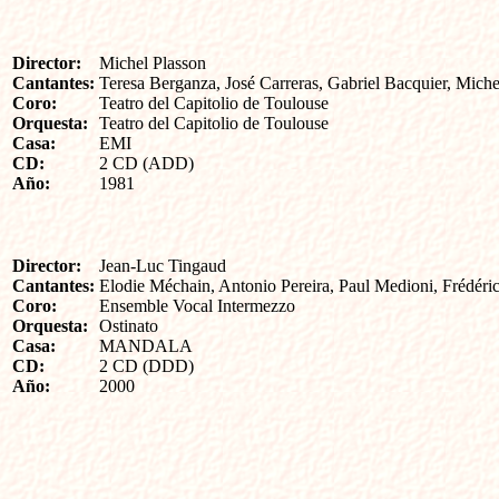
Director:
Michel Plasson
Cantantes:
Teresa Berganza, José Carreras, Gabriel Bacquier, Mic
Coro:
Teatro del Capitolio de Toulouse
Orquesta:
Teatro del Capitolio de Toulouse
Casa:
EMI
CD:
2 CD (ADD)
Año:
1981
Director:
Jean-Luc Tingaud
Cantantes:
Elodie Méchain, Antonio Pereira, Paul Medioni, Frédér
Coro:
Ensemble Vocal Intermezzo
Orquesta:
Ostinato
Casa:
MANDALA
CD:
2 CD (DDD)
Año:
2000