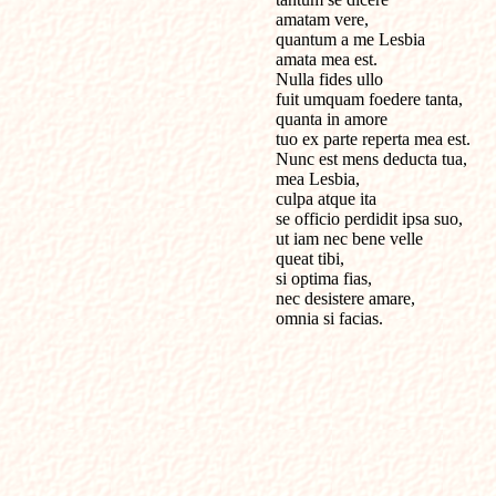
amatam vere,

quantum a me Lesbia 

amata mea est.

Nulla fides ullo 

fuit umquam foedere tanta,

quanta in amore 

tuo ex parte reperta mea est.

Nunc est mens deducta tua,

mea Lesbia, 

culpa atque ita 

se officio perdidit ipsa suo,

ut iam nec bene velle

queat tibi,

si optima fias,

nec desistere amare,

omnia si facias.
