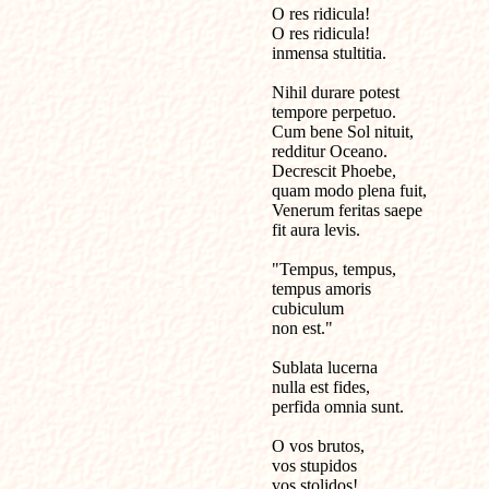
O res ridicula!

O res ridicula!

inmensa stultitia.

Nihil durare potest

tempore perpetuo.

Cum bene Sol nituit,

redditur Oceano.

Decrescit Phoebe,

quam modo plena fuit,

Venerum feritas saepe

fit aura levis.

"Tempus, tempus,

tempus amoris

cubiculum

non est."

Sublata lucerna

nulla est fides,

perfida omnia sunt.

O vos brutos,

vos stupidos

vos stolidos!
