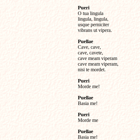
Pueri

O tua lingula

lingula, lingula,

usque perniciter

vibrans ut vipera.

Puellae

Cave, cave,

cave, cavete,

cave meam viperam

cave meam viperam,

nisi te mordet.

Pueri

Morde me!

Puellae

Basia me!

Pueri

Morde me

Puellae

Basia me!
