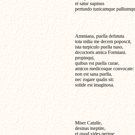
et satur supinus

pertundo tunicamque palliumque
Ammiana, puella defututa

tota milia me decem poposcit,

ista turpiculo puella naso,

decoctoris amica Formiani.

propinqui, 

quibus est puella curae,

amicos medicosque convocate:

non est sana puella, 

nec rogare qualis sit: 

solide est imaginosa.

Miser Catulle, 

desinas ineptire,

et quod vides perisse 
