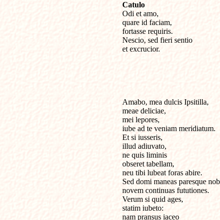
Catulo

Odi et amo, 

quare id faciam, 

fortasse requiris.

Nescio, sed fieri sentio 

et excrucior.

Amabo, mea dulcis Ipsitilla,

meae deliciae, 

mei lepores,

iube ad te veniam meridiatum.

Et si iusseris,

illud adiuvato,

ne quis liminis 

obseret tabellam,

neu tibi lubeat foras abire.

Sed domi maneas paresque nobi
novem continuas fututiones.

Verum si quid ages,

statim iubeto:

nam pransus iaceo 
