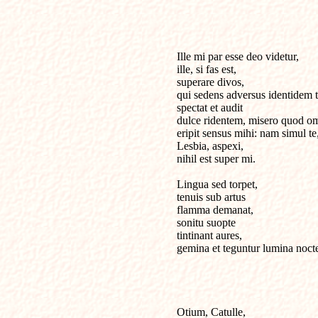
Ille mi par esse deo videtur,

ille, si fas est,

superare divos,

qui sedens adversus identidem t
spectat et audit

dulce ridentem, misero quod om
eripit sensus mihi: nam simul te,
Lesbia, aspexi,

nihil est super mi.

Lingua sed torpet,

tenuis sub artus

flamma demanat,

sonitu suopte

tintinant aures,

gemina et teguntur lumina nocte
Otium, Catulle, 
