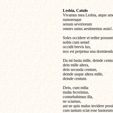
Lesbia, Catulo

Vivamus mea Lesbia, atque am
rumoresque

senum severiorum

omnes unius aestimemus assis!.

Soles occidere et redire possunt:
nobis cum semel

occidit brevis lux,

nox est perpetua una dormienda.
Da mi basia mille, deinde centu
dein mille altera,

dein secunda centum,

deinde usque altera mille,

deinde centum.

Dein, cum milia

multa fecerimus,

conturbabimus illa,

ne sciamus,

aut ne quis malus invidere possit
cum tantum sciat esse basiorum.