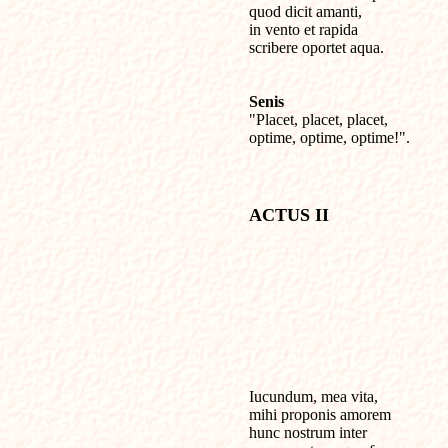
quod dicit amanti,

in vento et rapida

scribere oportet aqua.

Senis

"Placet, placet, placet,

Iucundum, mea vita, 

mihi proponis amorem

hunc nostrum inter 
