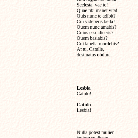
Scelesta, vae te! 

Quae tibi manet vita!

Quis nunc te adibit? 

Cui videberis bella?

Quem nunc amabis? 

Cuius esse diceris?

Quem basiabis? 

Cui labella mordebis?

At tu, Catulle, 

destinatus obdura.

Catulo!

Catulo

Lesbia!

Nulla potest mulier 

tantum se dicere 
