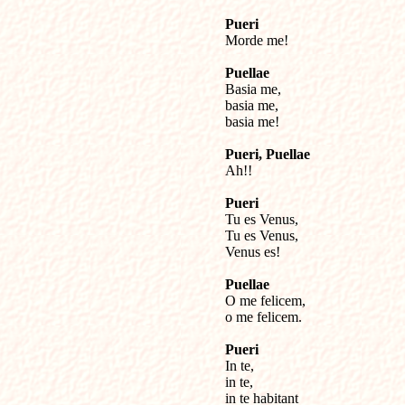
Pueri

Morde me!

Puellae

Basia me,

basia me,

basia me!

Pueri, Puellae

Ah!!

Pueri

Tu es Venus,

Tu es Venus,

Venus es!

Puellae

O me felicem,

o me felicem.

Pueri

In te,

in te,

in te habitant
