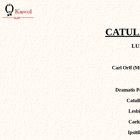
CATUL
LU
Carl Orff (M
Dramatis P
Catull
Lesb
Cael
Ipsitil