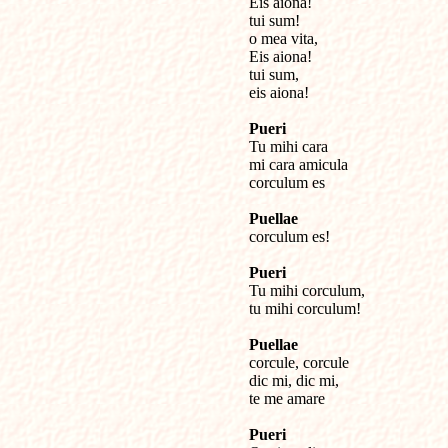
Eis aiona!

tui sum!

o mea vita,

Eis aiona!

tui sum,

eis aiona!

Pueri

Tu mihi cara 

mi cara amicula

corculum es

Puellae

corculum es!

Pueri

Tu mihi corculum,

tu mihi corculum!

Puellae

corcule, corcule

dic mi, dic mi,

te me amare

Pueri