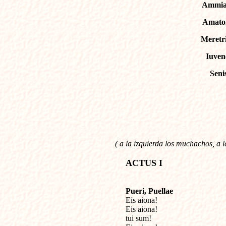
Ammia
Amato
Meretri
Iuven
Seni
( a la izquierda los muchachos, a l
ACTUS I
Pueri, Puellae

Eis aiona!

Eis aiona!

tui sum!
