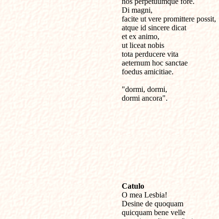
nos perpetuumque fore.

Di magni, 

facite ut vere promittere possit,

atque id sincere dicat 

et ex animo,

ut liceat nobis 

tota perducere vita

aeternum hoc sanctae 

foedus amicitiae.

"dormi, dormi,

dormi ancora".

Catulo

O mea Lesbia!

Desine de quoquam 

quicquam bene velle 
