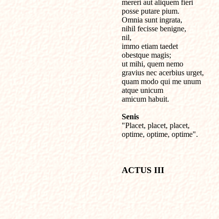
mereri aut aliquem fieri 

posse putare pium.

Omnia sunt ingrata, 

nihil fecisse benigne,

nil,  

immo etiam taedet 

obestque magis;

ut mihi, quem nemo 

gravius nec acerbius urget,

quam modo qui me unum

atque unicum 

amicum habuit.

Senis

"Placet, placet, placet,

optime, optime, optime".

ACTUS III