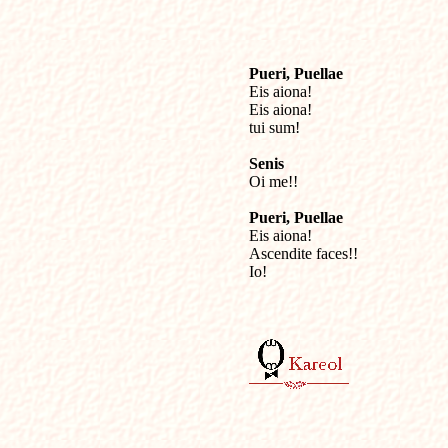
Pueri, Puellae

Eis aiona!

Eis aiona!

tui sum!

Senis

Oi me!!

Pueri, Puellae

Eis aiona!

Ascendite faces!!

Io!
