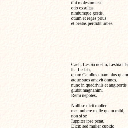
tibi molestum est:

otio exsultas

nimiumque gestis,

otium et reges prius

et beatas perdidit urbes.

Caeli, Lesbia nostra, Lesbia illa,
illa Lesbia,

quam Catullus unam plus quam 
atque suos amavit omnes,

nunc in quadriviis et angiportis

glubit magnanimi

Remi nepotes.

Nulli se dicit mulier

mea nubere malle quam mihi,

non si se

Iuppiter ipse petat.

Dicit: sed mulier cupido
