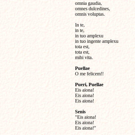
omnia gaudia,

omnes dulcedines,

omnis voluptas.

In te, 

in te,

in tuo amplexu

in tuo ingente amplexu

tota est,

tota est,

mihi vita.

Puellae

O me felicem!!

Pueri, Puellae

Eis aiona!

Eis aiona!

Eis aiona!

Senis

"Eis aiona!

Eis aiona!

Eis aiona!"
