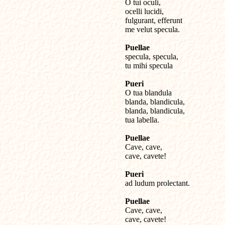

O tui oculi,

ocelli lucidi,

fulgurant, efferunt

me velut specula.

Puellae

specula, specula,

tu mihi specula

Pueri

O tua blandula

blanda, blandicula,

blanda, blandicula,

tua labella.

Puellae

Cave, cave,

cave, cavete!

Pueri

ad ludum prolectant.

Puellae

Cave, cave,

cave, cavete!
