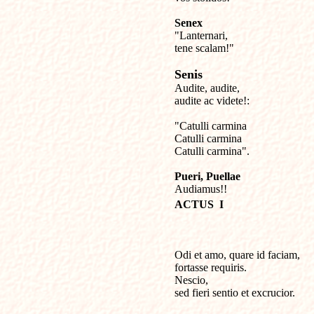
Senex

"Lanternari,

tene scalam!"

Senis

Audite, audite,

audite ac videte!:

"Catulli carmina

Catulli carmina

Catulli carmina".

Pueri, Puellae
ACTUS  I
Odi et amo, quare id faciam,

fortasse requiris.

Nescio,

sed fieri sentio et excrucior.
