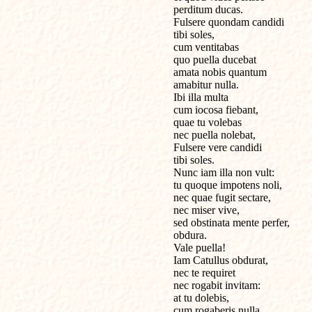
perditum ducas. 

Fulsere quondam candidi 

tibi soles,

cum ventitabas 

quo puella ducebat

amata nobis quantum 

amabitur nulla.

Ibi illa multa 

cum iocosa fiebant,

quae tu volebas 

nec puella nolebat,

Fulsere vere candidi 

tibi soles.

Nunc iam illa non vult: 

tu quoque impotens noli,

nec quae fugit sectare,

nec miser vive,

sed obstinata mente perfer, 

obdura.

Vale puella!

Iam Catullus obdurat,

nec te requiret 

nec rogabit invitam:

at tu dolebis, 

cum rogaberis nulla.
