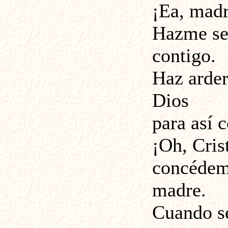
¡Ea, madr
Hazme sen
contigo.
Haz arder
Dios
para así 
¡Oh, Cris
concédeme
madre.
Cuando s