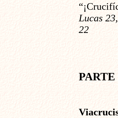
“¡Crucifíc
Lucas 23, 
22
PARTE 
Viacruci