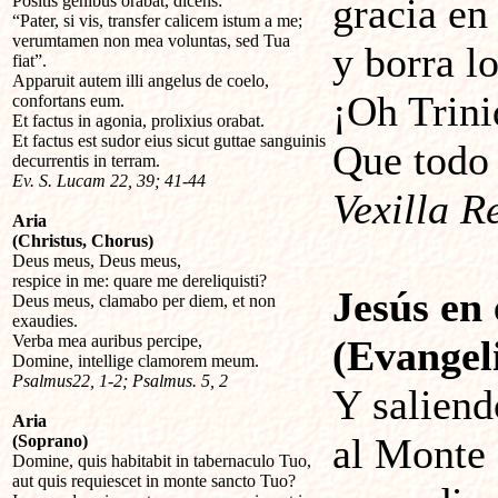
gracia en 
Positis genibus orabat, dicens:
“Pater, si vis, transfer calicem istum a me;
verumtamen non mea voluntas, sed Tua
y borra l
fiat”.
Apparuit autem illi angelus de coelo,
¡Oh Trini
confortans eum.
Et factus in agonia, prolixius orabat.
Et factus est sudor eius sicut guttae sanguinis
Que todo 
decurrentis in terram.
Ev. S. Lucam 22, 39; 41-44
Vexilla R
Aria
(Christus, Chorus)
Deus meus, Deus meus,
respice in me: quare me dereliquisti?
Jesús en 
Deus meus, clamabo per diem, et non
exaudies.
Verba mea auribus percipe,
(Evangeli
Domine, intellige clamorem meum.
Psalmus22, 1-2; Psalmus. 5, 2
Y saliend
Aria
al Monte 
(Soprano)
Domine, quis habitabit in tabernaculo Tuo,
aut quis requiescet in monte sancto Tuo?