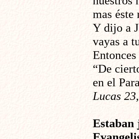
nuestros 
mas éste 
Y dijo a 
vayas a t
Entonces 
“De ciert
en el Par
Lucas 23,
Estaban j
Evangelis