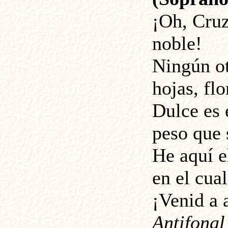
¡Oh, Cruz
noble!
Ningún ot
hojas, flo
Dulce es e
peso que 
He aquí e
en el cua
¡Venid a 
Antifonal