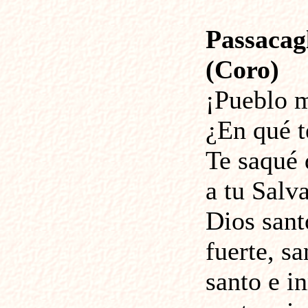
Passacag
(Coro)
¡Pueblo m
¿En qué 
Te saqué 
a tu Salv
Dios sant
fuerte, sa
santo e i