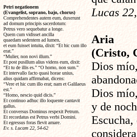
Petri negationem
Lucas 22,
(Evangelist, soprano, bajo, chorus)
Comprehendentes autem eum, duxerunt
ad domum principis sacerdotum:
Petrus vero sequebatur a longe.
Quem cum vidisset ancilla
Aria
quaedam sedentem ad lumen,
et eum fuisset intuita, dixit: “Et hic cum illo
(Cristo, 
erat.”
“Mulier, non novi illum.”
Et post pusillum alius videns eum, dixit:
Dios mío,
“Et tu de illis es.” “O homo, non sum.”
Et intervallo facto quasi horae unius,
abandona
alius quidam affirmabat, dicens:
“Vere et hic cum illo erat; nam et Galilaeus
Dios mío,
est.”
“Homo, nescio quid dicis.”
Et continuo adhuc illo loquente cantavit
y de noch
gallus.
Et conversus Dominus respexit Petrum.
Escucha, 
Et recordatus est Petrus verbi Domini.
Et egressus foras flevit amare.
Ev. s. Lucam 22, 54-62
considera