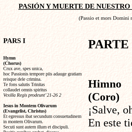
PASIÓN Y MUERTE DE NUESTRO 
(Passio et mors Domini 
PARS I
PARTE 
Hymn
(Chorus)
Crux ave, spes unica,
hoc Passionis tempore piis adauge gratiam
reisque dele crimina.
Himno
Te fons salutis Trinitas
collaudet omnis spiritus
(Coro)
Vexilla Regis prodeunt’ 21-26 2
Iesus in Montem Olivarum
¡Salve, o
(Evangelist, Christus)
Et egressus ibat secundum consuetudinem
En este t
in montem Olivarum.
Secuti sunt autem illum et discipuli.