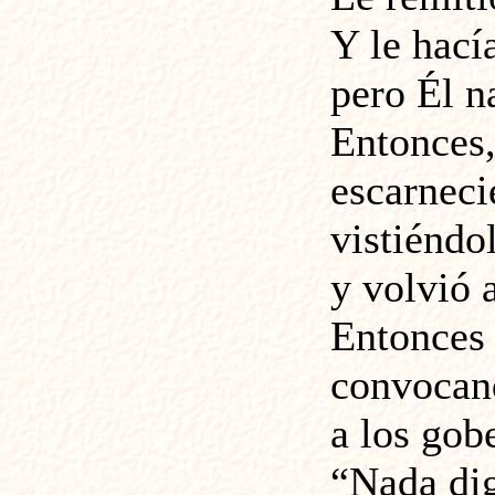
Y le hací
pero Él n
Entonces,
escarneci
vistiéndo
y volvió a
Entonces 
convocand
a los gob
“Nada dig