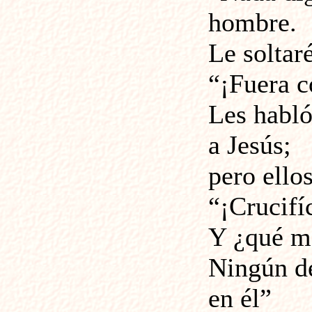
hombre.
Le soltar
“¡Fuera c
Les habló
a Jesús;
pero ello
“¡Crucifíc
Y ¿qué ma
Ningún de
en él”