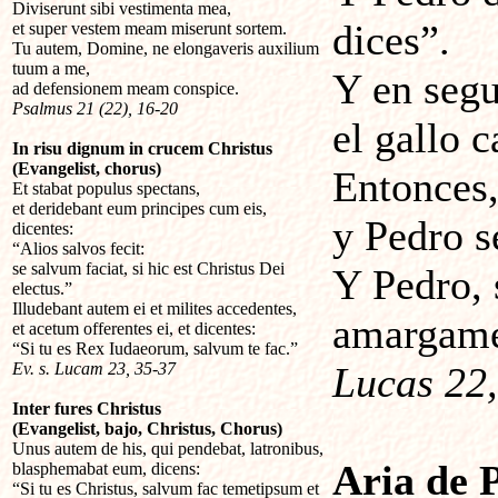
Diviserunt sibi vestimenta mea,
dices”.
et super vestem meam miserunt sortem.
Tu autem, Domine, ne elongaveris auxilium
tuum a me,
Y en segu
ad defensionem meam conspice.
Psalmus 21 (22), 16-20
el gallo c
In risu dignum in crucem Christus
(Evangelist, chorus)
Entonces,
Et stabat populus spectans,
et deridebant eum principes cum eis,
y Pedro s
dicentes:
“Alios salvos fecit:
se salvum faciat, si hic est Christus Dei
Y Pedro, 
electus.”
Illudebant autem ei et milites accedentes,
amargame
et acetum offerentes ei, et dicentes:
“Si tu es Rex Iudaeorum, salvum te fac.”
Ev. s. Lucam 23, 35-37
Lucas 22,
Inter fures Christus
(Evangelist, bajo, Christus, Chorus)
Unus autem de his, qui pendebat, latronibus,
Aria de 
blasphemabat eum, dicens:
“Si tu es Christus, salvum fac temetipsum et