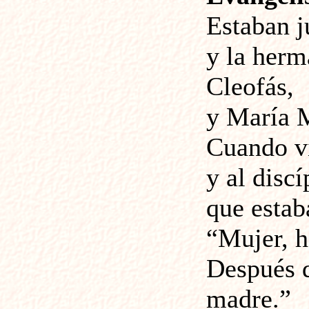
Estaban j
y la herm
Cleofás,
y María 
Cuando vi
y al disc
que estab
“Mujer, he
Después d
madre.”