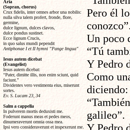
“También 
Aria
(Sopran, chorus)
Pero él l
Crux fidelis, inter omnes arbor una nobilis:
nulla silva talem profert, fronde, flore,
conozco”
germine,
dulce lignum, dulces clavos,
dulce pondus sustinet.
Un poco d
Ecce lignum Crucis,
in quo salus mundi pependit
“Tú tambi
Antiphonae I et II hymni ”Pange lingua"
Iesus autem dicebat
Y Pedro d
(Evangelist)
Iesus autem dicebat:
Como una 
“Pater, dimitte illis, non enim sciunt, quid
faciunt.”
Dividentes vero vestimenta eius, miserunt
diciendo:
sortes.
Ev. S. Lucam 23, 34
“También 
Salm a cappella
In pulverem mortis deduxisti me.
galileo”.
Foderunt manus meas et pedes meos,
dinumeraverunt omnia ossa mea.
Y Pedro d
Ipsi vero consideraverunt et inspexerunt me.