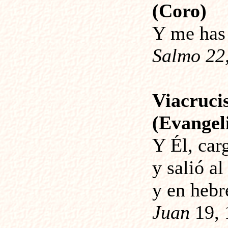
(Coro)
Y me has 
Salmo 22
Viacruci
(Evangeli
Y Él, car
y salió a
y en hebr
Juan
19, 