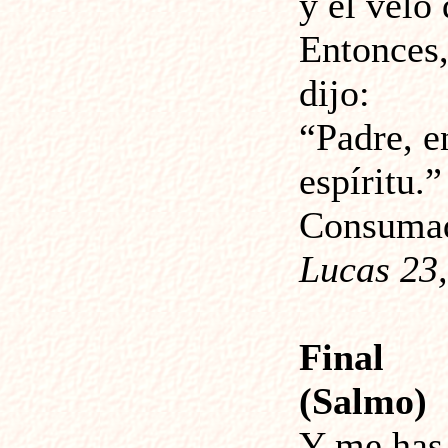
y el velo
Entonces,
dijo:
“Padre, 
espíritu.”
Consumad
Lucas 23,
Final
(Salmo)
Y me has 