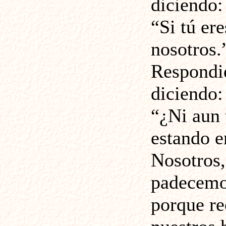
diciendo:
“Si tú ere
nosotros.
Respondie
diciendo:
“¿Ni aun 
estando 
Nosotros,
padecemo
porque re