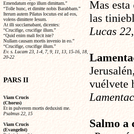
Mas esta 
Emendatum ergo illum dimittam.”
“Tolle hunc, et dimitte nobis Barabbam.”
Iterum autem Pilatus locutus est ad eos,
las tinieb
volens dimittere Iesum.
At illi succlamabant, dicentes:
Lucas 22,
“Crucifige, crucifige illum.”
“Quid enim mali fecit iste?
Nullam causam mortis invenio in eo.”
“Crucifige, crucifige illum.”
Ev. s. Lucam 23, 1-4, 7, 9, 11, 13, 15-16, 18,
Lamenta
20-22
Jerusalén
PARS II
vuélvete 
Lamentaci
Viam Crucis
(Chorus)
Et in pulverem mortis deduxisti me.
Psalmus 22, 15
Salmo a 
Viam Crucis
(Evangelist)