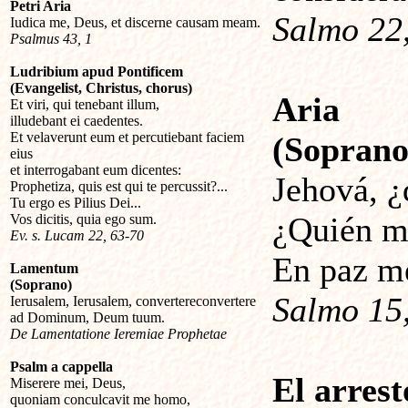
Petri Aria
Salmo 22,
Iudica me, Deus, et discerne causam meam.
Psalmus 43, 1
Ludribium apud Pontificem
(Evangelist, Christus, chorus)
Aria
Et viri, qui tenebant illum,
illudebant ei caedentes.
Et velaverunt eum et percutiebant faciem
(Soprano
eius
et interrogabant eum dicentes:
Jehová, ¿
Prophetiza, quis est qui te percussit?...
Tu ergo es Pilius Dei...
¿Quién mo
Vos dicitis, quia ego sum.
Ev. s. Lucam 22, 63-70
En paz me
Lamentum
(Soprano)
Salmo 15,
Ierusalem, Ierusalem, convertereconvertere
ad Dominum, Deum tuum.
De Lamentatione Ieremiae Prophetae
Psalm a cappella
El arrest
Miserere mei, Deus,
quoniam conculcavit me homo,