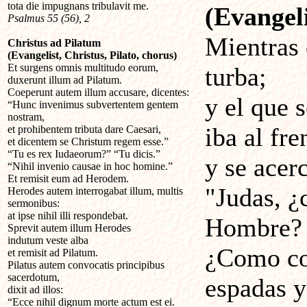
tota die impugnans tribulavit me.
(Evangeli
Psalmus 55 (56), 2
Mientras 
Christus ad Pilatum
(Evangelist, Christus, Pilato, chorus)
Et surgens omnis multitudo eorum,
turba;
duxerunt illum ad Pilatum.
Coeperunt autem illum accusare, dicentes:
y el que 
“Hunc invenimus subvertentem gentem
nostram,
iba al fre
et prohibentem tributa dare Caesari,
et dicentem se Christum regem esse.”
“Tu es rex Iudaeorum?” “Tu dicis.”
y se acer
“Nihil invenio causae in hoc homine.”
Et remisit eum ad Herodem.
"Judas, ¿
Herodes autem interrogabat illum, multis
sermonibus:
at ipse nihil illi respondebat.
Hombre?
Sprevit autem illum Herodes
indutum veste alba
¿Como con
et remisit ad Pilatum.
Pilatus autem convocatis principibus
sacerdotum,
espadas y
dixit ad illos:
“Ecce nihil dignum morte actum est ei.