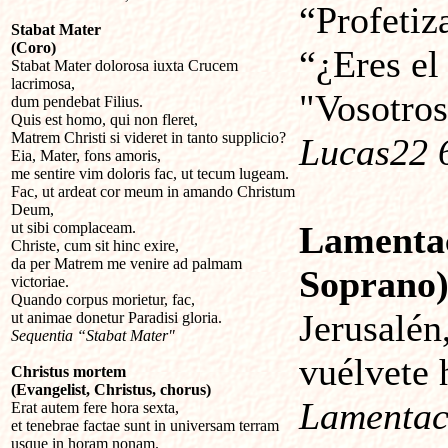
“Profetiz
Stabat Mater
(Coro)
“¿Eres el
Stabat Mater dolorosa iuxta Crucem
lacrimosa,
"Vosotros
dum pendebat Filius.
Quis est homo, qui non fleret,
Matrem Christi si videret in tanto supplicio?
Lucas22 
Eia, Mater, fons amoris,
me sentire vim doloris fac, ut tecum lugeam.
Fac, ut ardeat cor meum in amando Christum
Deum,
ut sibi complaceam.
Lamenta
Christe, cum sit hinc exire,
da per Matrem me venire ad palmam
Soprano
victoriae.
Quando corpus morietur, fac,
Jerusalén
ut animae donetur Paradisi gloria.
Sequentia “Stabat Mater"
vuélvete 
Christus mortem
(Evangelist, Christus, chorus)
Lamentaci
Erat autem fere hora sexta,
et tenebrae factae sunt in universam terram
usque in horam nonam.