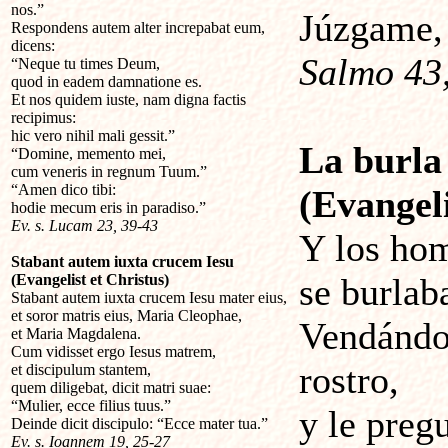
nos.”
Júzgame, 
Respondens autem alter increpabat eum,
dicens:
Salmo 43,
“Neque tu times Deum,
quod in eadem damnatione es.
Et nos quidem iuste, nam digna factis
recipimus:
hic vero nihil mali gessit.”
La burla
“Domine, memento mei,
cum veneris in regnum Tuum.”
“Amen dico tibi:
(Evangeli
hodie mecum eris in paradiso.”
Ev. s. Lucam 23, 39-43
Y los hom
Stabant autem iuxta crucem Iesu
(Evangelist et Christus)
se burlab
Stabant autem iuxta crucem Iesu mater eius,
et soror matris eius, Maria Cleophae,
Vendándol
et Maria Magdalena.
Cum vidisset ergo Iesus matrem,
rostro,
et discipulum stantem,
quem diligebat, dicit matri suae:
“Mulier, ecce filius tuus.”
y le preg
Deinde dicit discipulo: “Ecce mater tua.”
Ev. s. Ioannem 19, 25-27