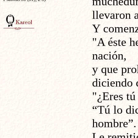
muchedum
llevaron a
Y comenza
"A éste h
nación,
y que pro
diciendo 
"¿Eres tú
“Tú lo di
hombre”.
Le remiti