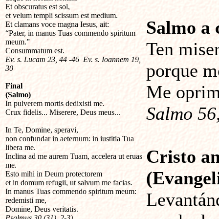
Et obscuratus est sol,
et velum templi scissum est medium.
Salmo a 
Et clamans voce magna Iesus, ait:
“Pater, in manus Tuas commendo spiritum
meum.”
Ten miser
Consummatum est.
Ev. s. Lucam 23, 44 -46 Ev. s. Ioannem 19,
porque m
30
Final
Me oprim
(Salmo)
In pulverem mortis dedixisti me.
Salmo 56,
Crux fidelis... Miserere, Deus meus...
In Te, Domine, speravi,
non confundar in aeternum: in iustitia Tua
libera me.
Cristo an
Inclina ad me aurem Tuam, accelera ut eruas
me.
(Evangeli
Esto mihi in Deum protectorem
et in domum refugii, ut salvum me facias.
In manus Tuas commendo spiritum meum:
Levantánd
redemisti me,
Domine, Deus veritatis.
Psalmus 30 (31), 2-3)