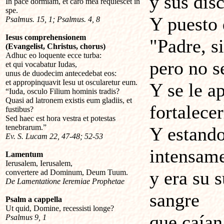
y sus dis
In pace dormiam, et caro mea requiescet in
spe.
Y puesto 
Psalmus. 15, 1; Psalmus. 4, 8
Iesus comprehensionem
"Padre, si
(Evangelist, Christus, chorus)
Adhuc eo loquente ecce turba:
pero no s
et qui vocabatur Iudas,
unus de duodecim antecedebat eos:
et appropinquavit Iesu ut oscularetur eum.
Y se le a
“Iuda, osculo Filium hominis tradis?
Quasi ad latronem existis eum gladiis, et
fortalecer
fustibus?
Sed haec est hora vestra et potestas
tenebrarum.”
Y estando
Ev. S. Lucam 22, 47-48; 52-53
intensame
Lamentum
Ierusalem, Ierusalem,
y era su 
convertere ad Dominum, Deum Tuum.
De Lamentatione Ieremiae Prophetae
sangre
Psalm a cappella
Ut quid, Domine, recessisti longe?
que caían 
Psalmus 9, 1