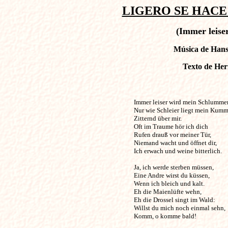
LIGERO SE HACE M
(Immer leise
Música de Hans 
Texto de Her
Immer leiser wird mein Schlummer,      
Nur wie Schleier liegt mein Kumme
Zitternd über mir.

Oft im Traume hör ich dich

Rufen drauß vor meiner Tür,

Niemand wacht und öffnet dir,

Ich erwach und weine bitterlich.

Ja, ich werde sterben müssen,

Eine Andre wirst du küssen,

Wenn ich bleich und kalt.

Eh die Maienlüfte wehn,

Eh die Drossel singt im Wald:

Willst du mich noch einmal sehn,

Komm, o komme bald!
