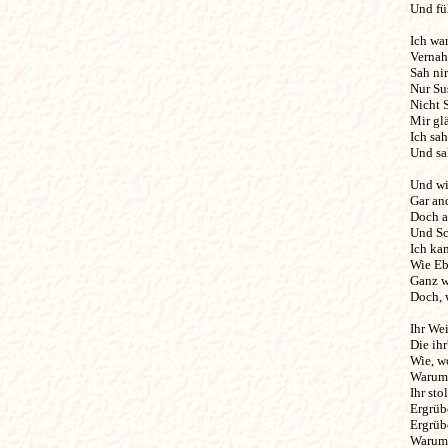
Und fühl
Ich wa
Vernahm
Sah ni
Nur Sus
Nicht 
Mir glä
Ich sah
Und sah
Und wie
Gar and
Doch al
Und Sch
Ich ka
Wie Ebb
Ganz wo
Doch, w
Ihr Wei
Die ihr
Wie, wo
Warum s
Ihr sto
Ergrübe
Ergrübe
Warum m