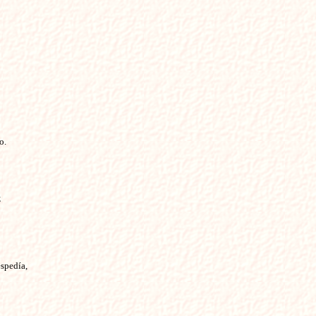
.



pedía,
