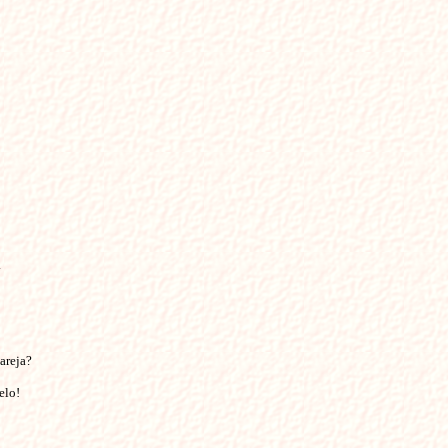


reja?

lo!
