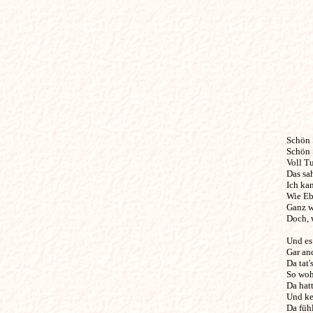
Schön Su
Schön 
Voll Tu
Das sah
Ich ka
Wie Ebb
Ganz wo
Doch, w
Und es 
Gar and
Da tat'
So woh
Da hatt
Und kei
Da fühl