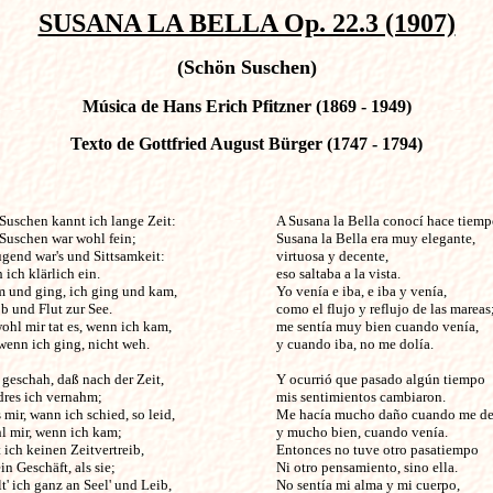
SUSANA LA BELLA Op. 22.3 (1907)
(Schön Suschen)
Música de Hans Erich Pfitzner (1869 - 1949)
Texto de Gottfried August Bürger (1747 - 1794)
schen kannt ich lange Zeit:                             

A Susana la Bella conocí hace tiempo
Suschen war wohl fein;

Susana la Bella era muy elegante,

gend war's und Sittsamkeit:

virtuosa y decente,

 ich klärlich ein.

eso saltaba a la vista.

m und ging, ich ging und kam,

Yo venía e iba, e iba y venía,

 und Flut zur See.

como el flujo y reflujo de las mareas;
hl mir tat es, wenn ich kam,

me sentía muy bien cuando venía,

enn ich ging, nicht weh.

y cuando iba, no me dolía.

geschah, daß nach der Zeit,

Y ocurrió que pasado algún tiempo

res ich vernahm;

mis sentimientos cambiaron.

s mir, wann ich schied, so leid,

Me hacía mucho daño cuando me des
l mir, wenn ich kam;

y mucho bien, cuando venía.

 ich keinen Zeitvertreib,

Entonces no tuve otro pasatiempo

n Geschäft, als sie;

Ni otro pensamiento, sino ella.

t' ich ganz an Seel' und Leib,

No sentía mi alma y mi cuerpo,
