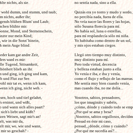
te nichts, als sie. 

no sentía nada, sino a ella.

r wohl dumm, und stumm, und taub;

Quizás era yo tonto y mudo y sordo,

 nichts, außer ihr;

no percibía nada, fuera de ella.

rgends blühen Blum' und Laub;

No veía nacer las flores y las hojas,

chen blühte mir.

sólo Susana florecía para mí.

Sonne, Mond, und Sternenschein,

No había sol, luna o estrellas,

nzte nur mein Kind;

para mí resplandecía sólo mi niña.

, wie in die Sonn' hinein,

Yo habitaba como dentro de un sol,

 mein Auge blind. 

y mis ojos estaban ciegos.

der kam gar andre Zeit,

Llegó otro tiempo muy distinto,

ers ward es mir:

muy distinto para mí.

le Tugend, Sittsamkeit,

Pero toda virtud, decencia

önheit blieb an ihr.

y belleza estaban junto a ella.

m und ging, ich ging und kam,

Yo venía e iba, e iba y venía,

 und Flut zur See.

como el flujo y reflujo de las mareas.
hl mir tat es, wenn ich kam,

Me sentía muy bien cuando venía,

enn ich ging, nicht weh. -

mas cuando iba, no me dolía...

sen, hoch und tief gelahrt,

Vosotros, sabios, pensadores,

's ersinnt, und wißt,

los que imagináis y sabéis,

 und wann sich alles paart?

¿cómo, dónde y cuándo todo se empa
ich's liebt und küßt?

¿Por qué se ama y besa?

lzen Weisen, sagt mir's an!

¡Vosotros, sabios orgullosos, decídme
lt, was mir da,

Pensad en éste mi caso,

lt mir, wo, wie und wann,

pensad, ¿dónde, cómo y cuándo?

ir so geschah? - 

¿Por qué me sucedía así?...
