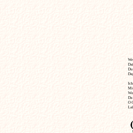
Wer 
Daß
Du 
Dag
Ich
Mic
Wo 
Da 
O 
Laß