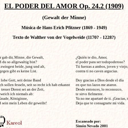
EL PODER DEL AMOR Op. 24.2 (1909)
(Gewalt der Minne)
Música de Hans Erich Pfitzner (1869 - 1949)
Texto de Walther von der Vogelweide (1170? - 1228?)
gab dir, Minne, die Gewalt,                                    

¿Quién te dio, Amor, 

 du so allgewaltig bist?

el poder para ser todopoderoso?

zwingest beide, jung und alt,

Tú fuerzas a ambos, joven y viejo,
egen gibt es keine List.

contra ti no caven argucias.

 lobe Gott, seit deine Band

Doy gracias a Dios desde el día

h sollen fesseln, seit so recht ich hab erkannt

en que tus lazos me ataron.

treuer Dienst sei an der Zeit,

Desde entonces, lo reconozco,

weich ich niemals ab:

te sirvo fielmente.

Gnade, Königinne,

Ya no me apartaré de ti. ¡Gracias, r
 sein mein Leben dir geweiht!

Deja que te consagrarte mi vida.

Escaneado por:
Simón Nevado 2001